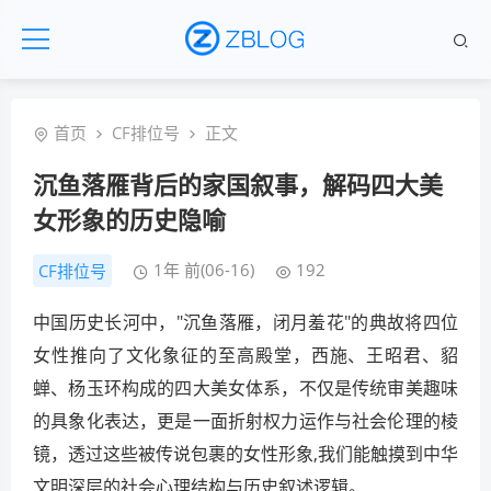
首页
CF排位号
正文
沉鱼落雁背后的家国叙事，解码四大美
女形象的历史隐喻
1年 前(06-16)
192
CF排位号
中国历史长河中，"沉鱼落雁，闭月羞花"的典故将四位
女性推向了文化象征的至高殿堂，西施、王昭君、貂
蝉、杨玉环构成的四大美女体系，不仅是传统审美趣味
的具象化表达，更是一面折射权力运作与社会伦理的棱
镜，透过这些被传说包裹的女性形象,我们能触摸到中华
文明深层的社会心理结构与历史叙述逻辑。