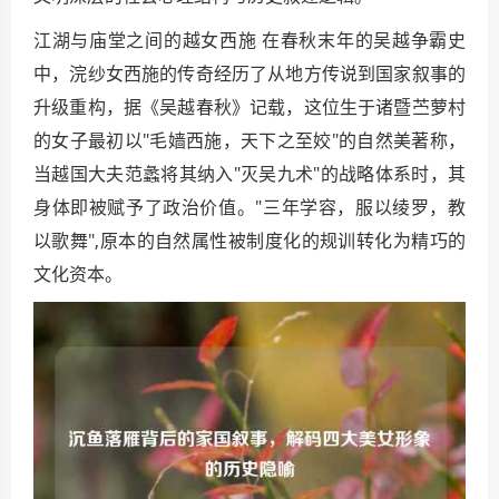
江湖与庙堂之间的越女西施 在春秋末年的吴越争霸史
中，浣纱女西施的传奇经历了从地方传说到国家叙事的
升级重构，据《吴越春秋》记载，这位生于诸暨苎萝村
的女子最初以"毛嫱西施，天下之至姣"的自然美著称，
当越国大夫范蠡将其纳入"灭吴九术"的战略体系时，其
身体即被赋予了政治价值。"三年学容，服以绫罗，教
以歌舞",原本的自然属性被制度化的规训转化为精巧的
文化资本。