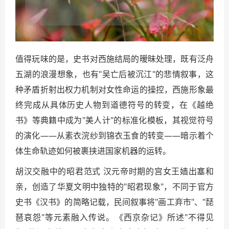
值得玩味的是，史书对西施结局的暧昧处理，既有泛舟
五湖的浪漫想象，也有"吴亡后被沉江"的悲情叙事，这
种矛盾折射出权力机制对女性命运的操控，西施形象最
终完成从具体历史人物到道德符号的转变，在《越绝
书》等典籍中成为"美人计"的标准化模板，其视觉符号
的演化——从素衣浣纱到锦衣玉食的转变——暗示着个
体生命轨迹如何被裹挟进国家机器的运转。
胡汉交融中的昭君范式 汉元帝时期的宫女王嫱出塞和
亲，创造了华夏文明中独特的"昭君现象"，不同于官方
史书《汉书》的简略记载，民间叙事将"画工弃市"、"琵
琶哀怨"等元素融入传说。《西京杂记》所述"不得见