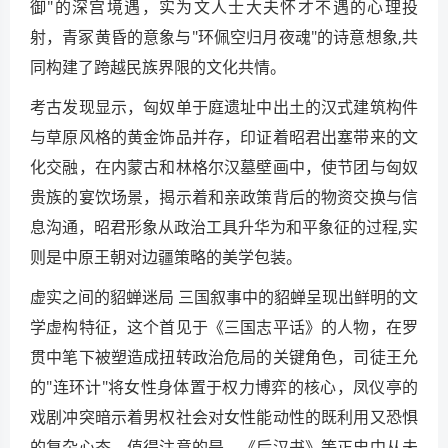
御"的深宫境遇，实为文人士大夫怀才不遇的心理投
射，青冢黄昏的意象与"环佩空归月夜魂"的诗意想象,共
同构建了跨越民族界限的文化共情。
考古发现显示，匈奴单于庭遗址中出土的汉式建筑构件
与草原风格的黄金饰品并存，印证着昭君出塞带来的文
化交融，在内蒙古和林格尔汉墓壁画中，使节团与匈奴
贵族的宴饮场景，揭示着和亲政策背后的物资交换与信
息沟通，昭君形象从政治工具升华为和平象征的过程,实
则是中原王朝对边疆策略的美学包装。
虚实之间的貂蝉迷局 三国叙事中的貂蝉呈现出鲜明的文
学虚构特征，这个首见于《三国志平话》的人物，在罗
贯中笔下被塑造成扭转政治危局的关键角色，司徒王允
的"连环计"将女性身体置于权力博弈的核心，凤仪亭的
戏剧冲突暗示着男权社会对女性能动性的既利用又恐惧
的复杂心态，值得注意的是，《后汉书》等正史中从未