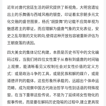
近年对唐代宫廷生活的研究提供了新视角，大明宫遗址
出土的乐舞俑与西域风格的银壶，印证着玄宗朝多元文
化交融的盛世图景，杨氏"胡旋舞"的记载不应简单视为
魅惑君主的罪证，而应理解为盛唐气象的文化表征，安
史之乱导致的文化转向,使得这种开放包容被重新评估为
王朝衰落的诱因。
四大美女的集体记忆构建，本质是历史书写中的文化编
码过程，当我们将四位女性置于从春秋到盛唐的时间轴
上观察，能清晰看见父权制社会对女性价值的定义方
式：或是政治斗争的工具，或是民族和解的媒介，或是
道德评判的载体，这些形象所承载的，远超出个体命运
范畴，成为观察中国古代政治哲学与性别话语的特殊视
窗，在当下重审这些传说，不是为了延续将女性物化的
叙事传统，而是要在解码历史隐喻的过程中,建立更具现