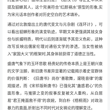
提及貂蝉其人，这个完美符合"红颜祸水"原型的形象,实
为宋元话本创作者对历史空白的艺术填补。
通过对比敦煌出土的唐代变文与元杂剧《连环计》，可
以看出貂蝉形象的演变轨迹，早期文本更强调其妓女身
份与妖媚特质，明代以后则逐渐赋予其忠义色彩，这种
改写反映出儒家伦理对通俗文学的渗透，当女性被纳
入"家国大义"的框架时,其身体就获得了道德正当性。
盛唐气象下的玉环悲歌 杨贵妃的传奇本质上是王朝兴衰
的文学注脚，新旧唐书差异显著的记载揭示着史官群体
的价值判断：《旧唐书》尚存"善歌舞，邃晓音律"的客
观描述，而《宋祁版新唐书》已强化其"蛊惑君心"的负
面形象，马嵬驿之变的叙事反复被文人重构，从白居
易"君王掩面救不得"的哀婉，到白朴《梧桐雨》对政治
暴力的直面,折射出不同时代对女祸论的理解变迁。