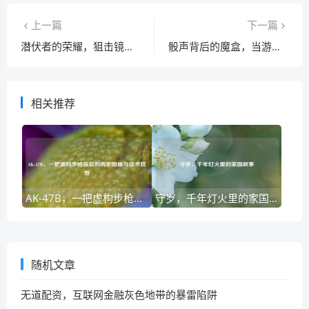
上一篇
下一篇
潜伏者的荣耀，狙击镜后的幽灵凝视—生死博弈全解析
骰声背后的魔盒，当游戏机制成为人性放大器
相关推荐
AK-47B，一把虚构步枪背后的历史隐喻与技术狂想
守岁，千年灯火里的家国叙事
随机文章
无道配资，互联网金融灰色地带的暴雷陷阱