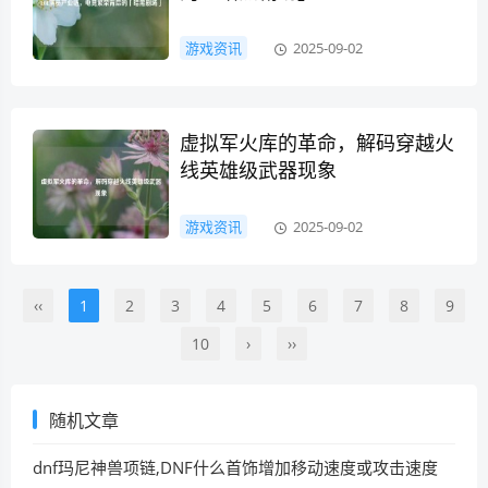
游戏资讯
2025-09-02
虚拟军火库的革命，解码穿越火
线英雄级武器现象
游戏资讯
2025-09-02
‹‹
1
2
3
4
5
6
7
8
9
10
›
››
随机文章
dnf玛尼神兽项链,DNF什么首饰增加移动速度或攻击速度