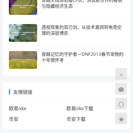
穿越火线体验服CF点，测试新世界的秘钥
与隐藏经济生态
透视现象的双刃剑，从技术漏洞到电竞伦
理的深层博弈
穿越记忆的守护者—DNF2013春节宠物的
十年情怀考
友情链接
欧易okx
欧易okx下载
币安
币安下载