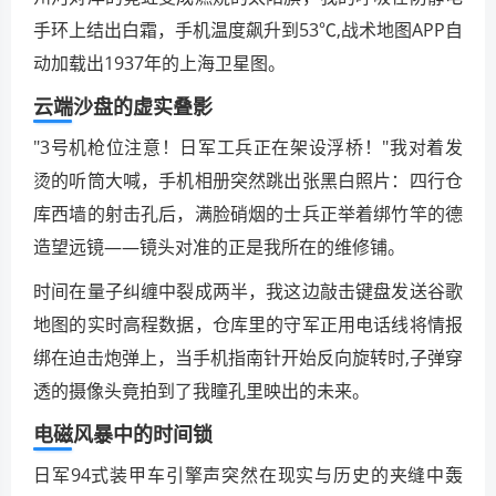
手环上结出白霜，手机温度飙升到53℃,战术地图APP自
动加载出1937年的上海卫星图。
云端沙盘的虚实叠影
"3号机枪位注意！日军工兵正在架设浮桥！"我对着发
烫的听筒大喊，手机相册突然跳出张黑白照片：四行仓
库西墙的射击孔后，满脸硝烟的士兵正举着绑竹竿的德
造望远镜——镜头对准的正是我所在的维修铺。
时间在量子纠缠中裂成两半，我这边敲击键盘发送谷歌
地图的实时高程数据，仓库里的守军正用电话线将情报
绑在迫击炮弹上，当手机指南针开始反向旋转时,子弹穿
透的摄像头竟拍到了我瞳孔里映出的未来。
电磁风暴中的时间锁
日军94式装甲车引擎声突然在现实与历史的夹缝中轰