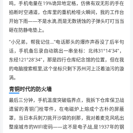
鸣，手机电量在19%诡异地定格，仿佛有双无形的手在
掐断时空通道，仓库里的重机枪哑火瞬间，我的工作台
开始下雨——不是水滴,而是无数锈蚀的子弹头叮叮当当
砸在防静电垫上。
"小兄弟，帮我记住..."电话那头的爆炸声吞没了后半句
话，手机备忘录自动跳出一串坐标：北纬31°14'34"，
东经121°28'34"，那是四行仓库纪念馆的位置，但在我
的电脑搜索框里,这个坐标只剩下苏州河上泛着油污的漩
涡。
青铜时代的防火墙
最后三分钟，手机温度突破临界点，我拆下仓库保卫战
遗留的青铜门栓零件，在电磁炉上熔成个古朴的屏蔽
罩，当日本兵刺刀挑开沙袋的刹那，我对着麦克风吼出
整座城市的WIFI密码——这不是电子战,是1937年的钢