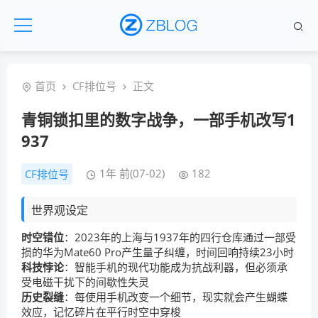
首页
CF排位号
正文
青铜锁扣里的数字战争，一部手机改写1
937
1年 前(07-02)
182
CF排位号
世界观设定
时空错位
：2023年的上海与1937年的四行仓库通过一部受
损的华为Mate60 Pro产生量子纠缠，时间回响持续23小时
科技悖论
：智能手机的现代功能成为抗战利器，但必须承
受电磁干扰下的间歇性失灵
历史裂缝
：每使用手机改变一个细节，现实就会产生蝴蝶
效应，记忆碎片在平行时空中穿梭