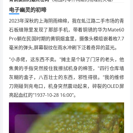
电子幽灵的初啼
2023年深秋的上海阴雨绵绵，我在虬江路二手市场的青
石板缝隙里发现了那部手机，带着铜锈的华为Mate60
Pro躺在民国时期的黄铜烟盒里，摄像头模组嵌着枚7.7
毫米的弹头,屏幕裂纹在雨水冲刷下泛着奇异的蓝光。
"小赤佬，这东西不卖。"摊主是个缺了门牙的老头，他
焦黄的手指突然按住我擦拭机身的棉签，"四行仓库墙
灰糊的盒子，八百壮士的东西，邪性得很。"我的维修
刀刚碰到充电口，机身突然震动起来，碎裂的OLED屏
亮起血红的"1937-10-28 16:00"。