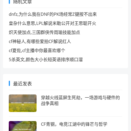
随机文章
dnfz,为什么我在DNF的PK场经常Z键按不出来
皇杂什么意思,LPL解说米勒公开对王思聪开火
炽天使加点,三国群侠传周瑜技能加点
cf神秘人,有哪些爱拍CF解说红人
cf夏佐,cf主播中你最喜欢哪个
5杀英文,颜色大小长短英语排序顺口溜
最近发表
穿越火线蓝屏生死劫，一场游戏与硬件的
战争真相
CF青钢，电竞江湖中的锋芒与哲学