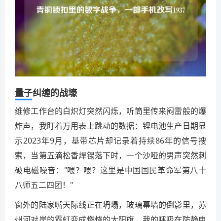
量子纠缠的战壕
维修工作台的白炽灯突然闪烁，听筒里传来闷雷般的爆
炸声，我盯着万用表上跳动的数据：锂电池生产日期显
示2023年9月，基带芯片却记录着持续86年的信号搜
索，当第五滴松香焊锡落下时，一个沙哑的男声突然刺
破电磁噪音："喂？喂？这里是中国国民革命军第八十
八师五二四团！"
窗外的陆家嘴天际线正在坍塌，玻璃幕墙的倒影里，苏
州河对岸的霓虹变成燃烧的太阳旗，我的呼吸在防静电