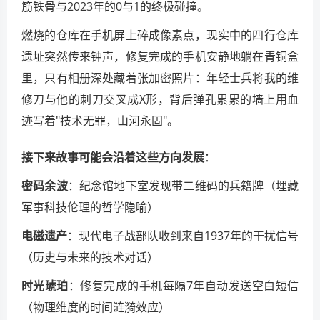
筋铁骨与2023年的0与1的终极碰撞。
燃烧的仓库在手机屏上碎成像素点，现实中的四行仓库
遗址突然传来钟声，修复完成的手机安静地躺在青铜盒
里，只有相册深处藏着张加密照片：年轻士兵将我的维
修刀与他的刺刀交叉成X形，背后弹孔累累的墙上用血
迹写着"技术无罪，山河永固"。
接下来故事可能会沿着这些方向发展
：
密码余波
：纪念馆地下室发现带二维码的兵籍牌（埋藏
军事科技伦理的哲学隐喻）
电磁遗产
：现代电子战部队收到来自1937年的干扰信号
（历史与未来的技术对话）
时光琥珀
：修复完成的手机每隔7年自动发送空白短信
（物理维度的时间涟漪效应）