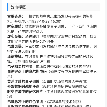
故事梗概
古董奇遇
：手机维修师在古玩市场发现带有弹孔的智能手
机，开机显示"1937-10-28 16:00"
时空联结
：维修时意外触发量子纠缠，与守卫四行仓库的
机枪手产生跨时空对话
虚实交锋
：通过即时卫星地图为守军提供日军动向，却导
致现实世界的历史纪念馆消失
电磁风暴
：日军炮击引发的EMP冲击波造成通信中断，时
空连接进入倒计时
道德抉择
：在改变历史与维护时间线完整之间的艰难选
择，最终用燃烧弹销毁手机
电子幽灵的初啼
（市场偶遇带有时代伤痕的科技产物）
血锈键盘上的摩尔斯电码
（修复过程中发现的守军临终讯
息）
黄浦江畔的量子纠缠
（双重时空场景的蒙太奇叠加）
云端数据对战地沙盘
（现代科技与历史智慧的碰撞）
时空涟漪中的记忆碎片
（主角目睹现实被改写的具象化过
程）
电磁脉冲下的血色黎明
（跨越86年的技术对抗）
青铜锁扣的最终密码
（用战时零件构建的物理防火墙）