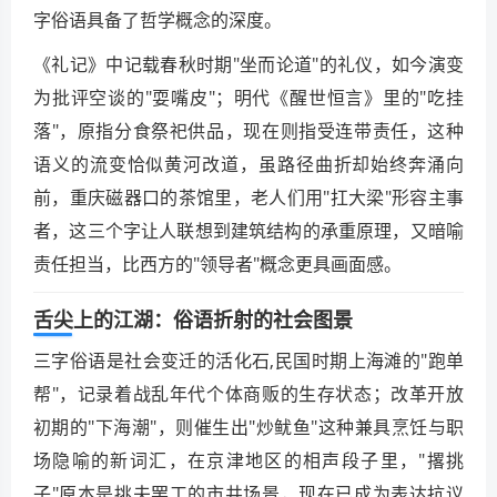
字俗语具备了哲学概念的深度。
《礼记》中记载春秋时期"坐而论道"的礼仪，如今演变
为批评空谈的"耍嘴皮"；明代《醒世恒言》里的"吃挂
落"，原指分食祭祀供品，现在则指受连带责任，这种
语义的流变恰似黄河改道，虽路径曲折却始终奔涌向
前，重庆磁器口的茶馆里，老人们用"扛大梁"形容主事
者，这三个字让人联想到建筑结构的承重原理，又暗喻
责任担当，比西方的"领导者"概念更具画面感。
舌尖上的江湖：俗语折射的社会图景
三字俗语是社会变迁的活化石,民国时期上海滩的"跑单
帮"，记录着战乱年代个体商贩的生存状态；改革开放
初期的"下海潮"，则催生出"炒鱿鱼"这种兼具烹饪与职
场隐喻的新词汇，在京津地区的相声段子里，"撂挑
子"原本是挑夫罢工的市井场景，现在已成为表达抗议