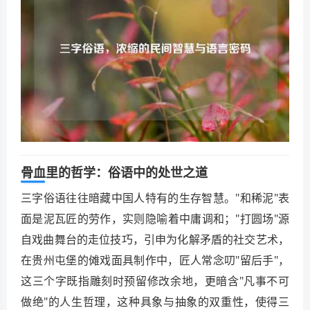
骨血里的哲学：俗语中的处世之道
三字俗语往往暗藏中国人特有的生存智慧。"和稀泥"表
面是泥瓦匠的劳作，实则隐喻着中庸调和；"打圆场"源
自戏曲舞台的走位技巧，引申为化解矛盾的社交艺术，
在贵州屯堡的傩戏面具制作中，匠人常念叨"留后手"，
这三个字既指雕刻时预留修改余地，更暗含"凡事不可
做绝"的人生哲理，这种具象与抽象的双重性，使得三