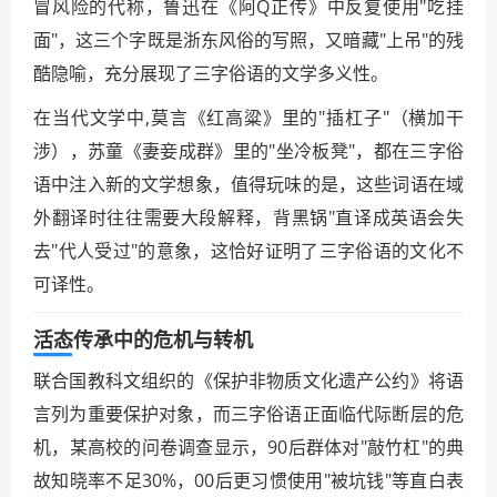
冒风险的代称，鲁迅在《阿Q正传》中反复使用"吃挂
面"，这三个字既是浙东风俗的写照，又暗藏"上吊"的残
酷隐喻，充分展现了三字俗语的文学多义性。
在当代文学中,莫言《红高粱》里的"插杠子"（横加干
涉），苏童《妻妾成群》里的"坐冷板凳"，都在三字俗
语中注入新的文学想象，值得玩味的是，这些词语在域
外翻译时往往需要大段解释，背黑锅"直译成英语会失
去"代人受过"的意象，这恰好证明了三字俗语的文化不
可译性。
活态传承中的危机与转机
联合国教科文组织的《保护非物质文化遗产公约》将语
言列为重要保护对象，而三字俗语正面临代际断层的危
机，某高校的问卷调查显示，90后群体对"敲竹杠"的典
故知晓率不足30%，00后更习惯使用"被坑钱"等直白表