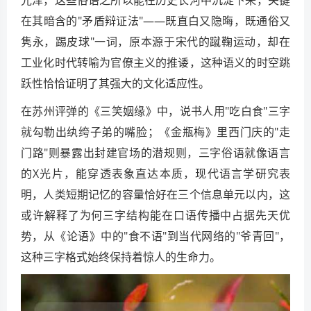
在其暗含的"矛盾辩证法"——既直白又隐晦，既通俗又
隽永，踢皮球"一词，原本源于宋代的蹴鞠运动，却在
工业化时代转喻为官僚主义的推诿，这种语义的时空跳
跃性恰恰证明了其强大的文化适应性。
在苏州评弹的《三笑姻缘》中，说书人用"吃白食"三字
就勾勒出纨绔子弟的嘴脸；《金瓶梅》里西门庆的"走
门路"则暴露出封建官场的潜规则，三字俗语就像语言
的X光片，能穿透表象直达本质，现代语言学研究表
明，人类短期记忆的容量恰好在三个信息单元以内，这
或许解释了为何三字结构能在口语传播中占据先天优
势，从《论语》中的"食不语"到当代网络的"爷青回"，
这种三字格式始终保持着惊人的生命力。