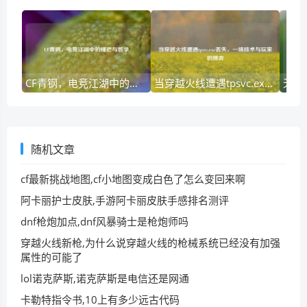
CF青钢，电竞江湖中的锋芒与哲学
当穿越火线遭遇tpsvc.exe丢失，一场技术与玩家的博弈
随机文章
cf最新挑战地图,cf小地图变成白色了怎么变回来啊
阿卡丽护士皮肤,手游阿卡丽皮肤手感排名测评
dnf枪炮加点,dnf风暴骑士是枪炮师吗
穿越火线新枪,为什么说穿越火线的枪械系统已经没有加强
属性的可能了
lol诺克萨斯,诺克萨斯是电信还是网通
卡勒特指令书,10上有多少远古代码