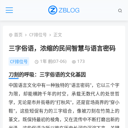
首页
CF排位号
正文
三字俗语，浓缩的民间智慧与语言密码
1年 前(07-06)
173
CF排位号
刀刻的呼吸：三字俗语的文化基因
中国语言文化中有一种独特的"语言密码"，它以三个字
为限，却能横跨千年的时空，承载无数代人的处世哲
学，无论是市井街巷的"打秋风"，还是官场商界的"穿小
鞋"，这些短促有力的三字组合，像被刀刻在竹简上的
篆文，既保持最初的棱角，又在流传中不断打磨出新的
光泽，这些俗语之所以能在历史长河中沉淀下来，关键