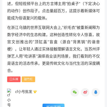
述，但短视频平台上的方言博主用"拍桌子"（下定决心
的动作）创作段子，点击量超百万，这提示着新媒体可
能成为俗语复兴的载体。
在浙江乌镇的世界互联网大会上,"织毛衣"被重新阐释为
数字经济中的生态构建，这种创造性转化令人惊喜，故
宫文创推出的"顶缸盖"盲盒（源自"背黑锅"的谐音
梗），让年轻人通过实体接触理解语言文化，当苏州评
弹艺人用"吃讲茶"演绎商业谈判场景，我们看到的不仅
是语言的活态传承，更是传统文化与当代生活的深度耦
合。
口头禅
敲竹杠
cf小号批发