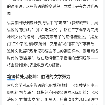
的通用语，这些俗语的嬗变过程，本质上是在为时代画
像。
语言学田野调查显示,粤语中的"走鬼"（躲避城管）、吴
语区的"敲瓦片"（中介吃差价），都在三字框架内完成
地域文化的编码，成都宽窄巷子的茶馆墙壁上，"摆龙
门"三个字既指聊天闲谈，又暗含"龙门阵"的军事典故，
这种文化层积现象堪称语言考古的剖面样本，就连网络
时代的"割韭菜"，也在延续着三字俗语的造词逻辑——
将金融剥削与农业收割巧妙嫁接。
笔锋转处见乾坤：俗语的文学张力
古典文学对三字俗语的化用堪称精妙。《红楼梦》中王
熙凤的"打饥荒"，既指经济困顿又暗喻人际纠纷；《水
浒传》里"撞太岁"的江湖黑话，后来演变为现代汉语中