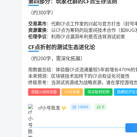
第四部分：玩家社群的CF点生存法则
（约300字）
交易黑市
：代刷CF点工作室的兴起与官方打击（封号率
资源置换
：以CF点为筹码的玩家间技术合作（如BU
伦理争议
：利用CF点漏洞牟利是否违背测试初衷
CF点折射的测试生态进化论
（约200字，需深化拓展）
用数据总结：体验服CF点流通量较5年前增长470%的
未来预测：区块链技术加持下的CF点权证化可能性
终极思考：当测试资源成为战略资源，谁在掌控游戏世
穿越火线体验服
CF点系统
测试秘钥机制
隐藏经济生
14064
0
cf小号批发