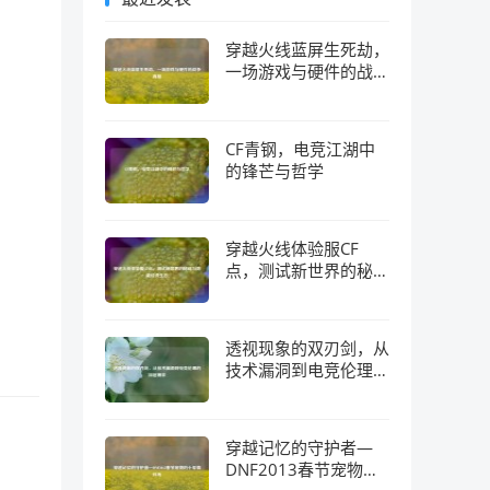
穿越火线蓝屏生死劫，
一场游戏与硬件的战争
真相
CF青钢，电竞江湖中
的锋芒与哲学
穿越火线体验服CF
点，测试新世界的秘钥
与隐藏经济生态
透视现象的双刃剑，从
技术漏洞到电竞伦理的
深层博弈
穿越记忆的守护者—
DNF2013春节宠物的