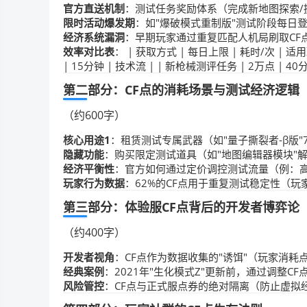
官方直送机制
：测试任务奖励体系（完成新地图探索/
限时活动爆发期
：如"爆破模式重制版"测试阶段每日登录
经济系统漏洞
：早期玩家通过重复匹配人机局刷取CF
效率对比表
： | 获取方式 | 每日上限 | 耗时/次 | 适用玩家类型 | |--
| 15分钟 | 技术流 | | 新枪械测评任务 | 2万点 | 40
第二部分：CF点的消耗场景与测试经济逻辑
（约600字）
核心用途1
：租赁测试专属武器（如"量子撕裂者-β版"7
隐藏功能
：购买限定测试道具（如"地图编辑器模块"
经济平衡性
：官方如何通过定价调控测试流量（例：
玩家行为数据
：62%的CF点用于重复测试稳定性（
第三部分：体验服CF点背后的开发者博弈论
（约400字）
开发者视角
：CF点作为数据收集的"诱饵"（玩家消耗
经典案例
：2021年"生化模式Z"更新前，通过调整C
风险管控
：CF点与正式服点券的绝对隔离（防止虚拟