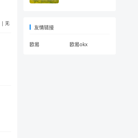
十年情怀考
交 | 无
友情链接
欧易
欧易okx