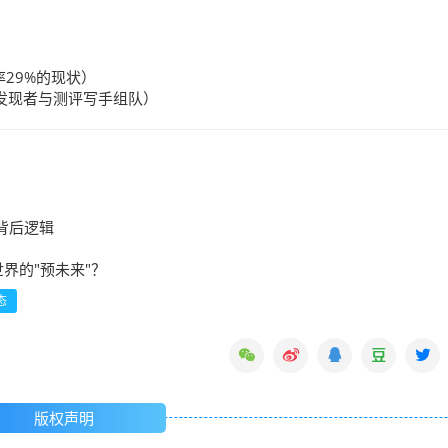
29%的现状）
G发现者与测评写手组队）
背后逻辑
界的"预未来"？
态
版权声明