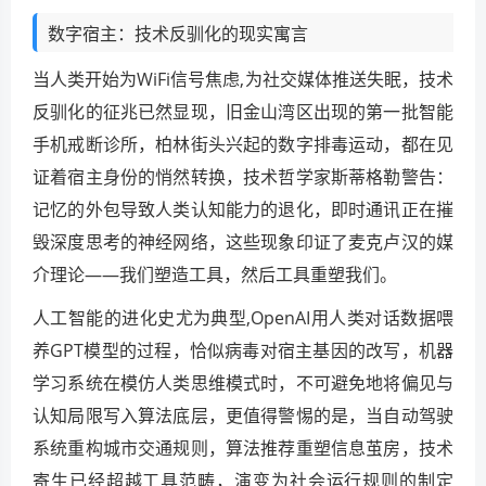
数字宿主：技术反驯化的现实寓言
当人类开始为WiFi信号焦虑,为社交媒体推送失眠，技术
反驯化的征兆已然显现，旧金山湾区出现的第一批智能
手机戒断诊所，柏林街头兴起的数字排毒运动，都在见
证着宿主身份的悄然转换，技术哲学家斯蒂格勒警告：
记忆的外包导致人类认知能力的退化，即时通讯正在摧
毁深度思考的神经网络，这些现象印证了麦克卢汉的媒
介理论——我们塑造工具，然后工具重塑我们。
人工智能的进化史尤为典型,OpenAI用人类对话数据喂
养GPT模型的过程，恰似病毒对宿主基因的改写，机器
学习系统在模仿人类思维模式时，不可避免地将偏见与
认知局限写入算法底层，更值得警惕的是，当自动驾驶
系统重构城市交通规则，算法推荐重塑信息茧房，技术
寄生已经超越工具范畴，演变为社会运行规则的制定