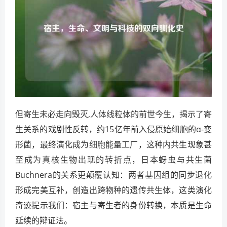
但寄生未必走向毁灭,人体线粒体的前世今生，揭示了寄
生关系的戏剧性反转，约15亿年前入侵原始细胞的α-变
形菌，最终演化成为细胞能量工厂，这种内共生现象甚
至成为真核生物出现的转折点，日本蚜虫与共生菌
Buchnera的关系更颠覆认知：两者基因组的同步退化
形成完美互补，创造出跨物种的遗传共生体，这类演化
奇迹提示我们：宿主与寄生者的身份转换，本质是生命
延续的辩证法。