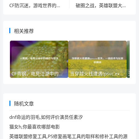
CF防沉迷，游戏世界的保护罩还是紧箍咒？
破圈之战，英雄联盟大电影的叙事困境与破局之道
相关推荐
CF青钢，电竞江湖中的锋芒与哲学
当穿越火线遭遇tpsvc.exe丢失，一场技术与玩家的博弈
随机文章
dnf命运的羽毛,如何评价演员任素汐
猫女h,你最喜欢哪部电影
英雄联盟修复工具,PS修复画笔工具的取样和修补工具的源