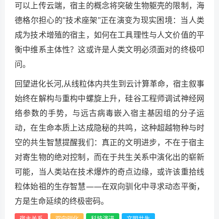
可以上传云端，宿主的概念将突破生物躯壳的限制，海
德格尔担心的"技术座架"正在演变为现实困境：当人类
成为技术增殖的宿主，如何在工具理性与人文价值的平
衡中维系主体性？这或许是人类文明必须面对的终极叩
问。
回望进化长河,从线粒体内共生到云计算革命，宿主叙事
始终在解构与重构中螺旋上升，硅谷工程师调试神经网
络参数的手势，与远古病毒嵌入宿主基因组的分子运
动，在生命本质上达成隐秘的共鸣，这种超越物种与时
空的共生智慧提醒我们：真正的文明进步，不在于宿主
对寄生物的绝对控制，而在于共生关系中演化出的崭新
可能，当人类站在技术爆炸的奇点边缘，或许该重拾线
粒体始祖的生存智慧——在双向驯化中寻求动态平衡，
方是生命延续的终极密码。
宿主关系
双向驯化
科技演进
文明共生