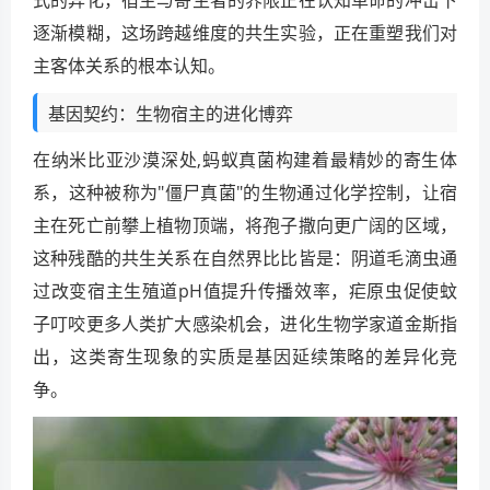
逐渐模糊，这场跨越维度的共生实验，正在重塑我们对
主客体关系的根本认知。
基因契约：生物宿主的进化博弈
在纳米比亚沙漠深处,蚂蚁真菌构建着最精妙的寄生体
系，这种被称为"僵尸真菌"的生物通过化学控制，让宿
主在死亡前攀上植物顶端，将孢子撒向更广阔的区域，
这种残酷的共生关系在自然界比比皆是：阴道毛滴虫通
过改变宿主生殖道pH值提升传播效率，疟原虫促使蚊
子叮咬更多人类扩大感染机会，进化生物学家道金斯指
出，这类寄生现象的实质是基因延续策略的差异化竞
争。