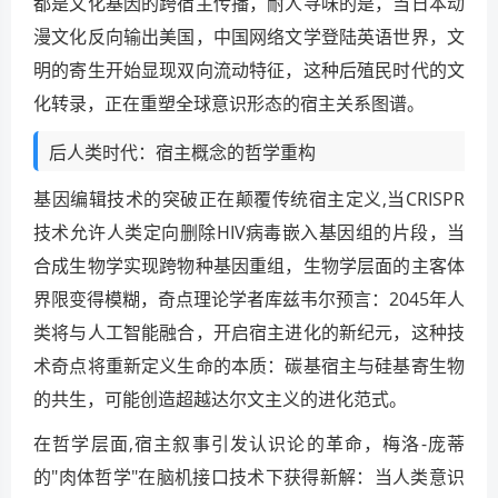
都是文化基因的跨宿主传播，耐人寻味的是，当日本动
漫文化反向输出美国，中国网络文学登陆英语世界，文
明的寄生开始显现双向流动特征，这种后殖民时代的文
化转录，正在重塑全球意识形态的宿主关系图谱。
后人类时代：宿主概念的哲学重构
基因编辑技术的突破正在颠覆传统宿主定义,当CRISPR
技术允许人类定向删除HIV病毒嵌入基因组的片段，当
合成生物学实现跨物种基因重组，生物学层面的主客体
界限变得模糊，奇点理论学者库兹韦尔预言：2045年人
类将与人工智能融合，开启宿主进化的新纪元，这种技
术奇点将重新定义生命的本质：碳基宿主与硅基寄生物
的共生，可能创造超越达尔文主义的进化范式。
在哲学层面,宿主叙事引发认识论的革命，梅洛-庞蒂
的"肉体哲学"在脑机接口技术下获得新解：当人类意识