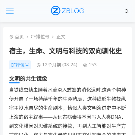
首页
CF排位号
正文
宿主，生命、文明与科技的双向驯化史
12个月前 (08-24)
153
CF排位号
文明的共生镜像
当铁线虫幼虫顺着水流滑入螳螂的消化道时,这两个物种
便开启了一场持续千年的生命赌局，这种线形生物操纵
宿主投水自尽的生命剧本，恰似人类文明演进史中不断
上演的宿主叙事——从远古病毒将基因写入人类DNA，
到文化模因对思维系统的接管，再到人工智能对生产方
式的异化，宿主与寄生者的界限正在认知革命的冲击下