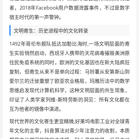
者，2018年Facebook用户数据泄露事件，不过是数字
宿主时代的第一声警钟。
文明寄生：历史进程中的文化转录
1492年哥伦布舰队抵达加勒比海时,一场文明层面的寄
生实验悄然启动，西班牙人携带的天花病毒摧毁美洲原
住民免疫系统的同时，欧洲的文化基因也在新大陆疯狂
复制，但寄生从来不是单向过程：马铃薯从安第斯山到
爱尔兰的迁徙重塑了欧亚农业格局，玛雅历法中的数学
思维启发现代计算机科学，这种文明层面的共生现象，
印证了人类学家列维-斯特劳斯的洞见：所有文化都在
互为他者的镜像中演进。
现代世界的文化寄生更显精微,好莱坞电影工业对全球青
年文化的主宰，抖音算法对青少年注意力的收割，本质