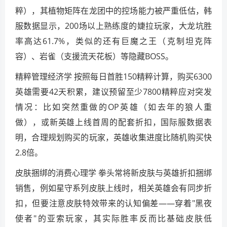
粹），其植物矩阵在龙团中的控场能力被严重低估，韩
服数据显示，200场以上熟练度的婕拉玩家，大龙坑胜
率高达61.7%，类似的还有巨魔之王（克制坦克阵
容）、岩雀（支援流天花板）等隐藏BOSS。
精粹管理经济学 按照每日首胜150精粹计算，购买6300
英雄需要42天积累，建议预留至少7800精粹应对突发
情况：比如突然重做的OP英雄（如去年的狼人重
做），或新英雄上线首周的配套折扣，国际服数据表
明，合理规划购买的玩家，英雄收集进度比随机购买快
2.8倍。
皮肤捆绑的消费心理学 拳头常将新皮肤与英雄折扣捆绑
销售，例如星守系列皮肤上线时，相关英雄会有同步折
扣，但要注意皮肤特效带来的认知偏差——穿着"黑夜
使者"的亚索玩家，其实际胜率反而比基础皮肤低