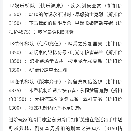
T2娱乐梯队（快乐源泉） · 疾风剑豪亚索（折扣价
3150）：0/10的传说永不过时 · 暴怒骑士克烈（折扣价
3150）：下马瞬间的极限反杀 · 星籁歌姬萨勒芬妮（折
扣价4875）：峡谷最强K歌体验
T3情怀梯队（信仰充值） · 哨兵之殇加里奥（折扣价
1350）：老玩家的记忆符号 · 时光守护者基兰（折扣价
1350）：职业赛场常青树 · 披甲龙龟拉莫斯（折扣价
1350）：AP流套路重出江湖
T4谨慎梯队（版本弃子） · 海兽祭司俄洛伊（折扣价
4875）：笨重机制难适应快节奏 · 永恒梦魇魔腾（折扣
价3150）：大招流玩法逐渐式微 · 翠神艾翁（折扣价
6300）：特殊机制适配率不足0.3%
进阶玩家的冷门瑰宝 部分冷门打折英雄在绝活哥手中堪
称核武器，例如本周折扣的荆棘之兴婕拉（3150精