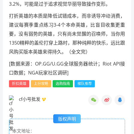
3.2%，可能是过于追求视觉华丽导致操作变形。
打折英雄的本质是降低试错成本，而非诱导冲动消费，
建议每赛季重点练习3-4个本命英雄，比盲目收集更重
要，没有弱势的英雄，只有尚未觉醒的召唤师，当你用
1350精粹的盖伦打穿上路时，那种纯粹的快乐，远比跟
风购买版本英雄来得持久。（全文完）
[数据来源：OP.GG/U.GG全球服务器统计；Riot API接
口数据；NGA玩家社区调研]
折扣英雄
上分攻略
选购指南
梯队推荐
cf小号批发
版权声明
本文地址：