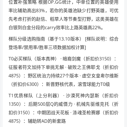
位置补强策略 根据OP.GG统计，中单位置的英雄使用
率比辅助高出83%，若你的英雄池缺少打野英雄，可优
先考虑打折的赵信、稻草人等节奏型打野，这类英雄在
白银到白金分段的carry效率比上路英雄高22%。
梯队分级选购指南（基于13.10版本） [梯队说明：综合
登场率/禁用率/胜率三项数据加权计算]
T0必买梯队（版本真神） · 暗裔剑魔（折扣价3150）：
征服者符文加持下单挑无解 · 破败之王佛耶戈（折扣价
4875）：野区统治力持续27个版本 · 虚空女皇卑尔维斯
（折扣价6300）：新晋野核代表，滚雪球能力T0级
T1优质梯队（上分利器） · 沙漠死神内瑟斯（折扣价
1350）：后期500层Q的威慑力 · 机械先驱维克托（折
扣价3150）：中期团战天花板 · 涤魂圣枪赛娜（折扣价
4875）：辅助转AD的新套路