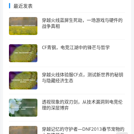
最近发表
穿越火线蓝屏生死劫，一场游戏与硬件的
战争真相
CF青钢，电竞江湖中的锋芒与哲学
穿越火线体验服CF点，测试新世界的秘钥
与隐藏经济生态
透视现象的双刃剑，从技术漏洞到电竞伦
理的深层博弈
穿越记忆的守护者—DNF2013春节宠物的