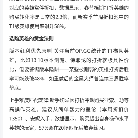
对应的英雄常伴折扣，数据显示，春节档期打折英雄的
购买转化率是日常的2.3倍，而新赛季首周折扣池中的
T1级英雄使用率飙升58%。
选购英雄的黄金法则
版本红利优先原则 关注当前OP.GG统计的T1梯队英
雄，比如13.10版本剑魔、佛耶戈的打折就极具性价
比，但要警惕版本陷阱——某些被削弱的英雄打折后胜
率可能跌破48%，如重做后的金属大师曾连续三周胜率
垫底。
上手难度匹配定律 新手切忌因打折冲动购买亚索、劫等
高操作英雄，建议从简单暴力的盖伦（本周折扣价
1350）、安妮入手，数据显示，购买超出自身操作水平
英雄的玩家，57%会在20场匹配后放弃练习。