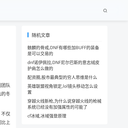
随机文章
骸麟的骨戒,DNF有哪些加BUFF的装备
是可以交易的
dnf诺伊佩拉,DNF尼尔巴斯的意志绒皮
护肩怎么做的
配资圈,股市最典型的穷人思维是什么
划团队
英雄联盟视角锁定,lol镜头移动怎么设
置
陆的冬
穿越火线新枪,为什么说穿越火线的枪械
系统已经没有加强属性的可能了
，不仅
cf冰域,冰域强登原理
同比上