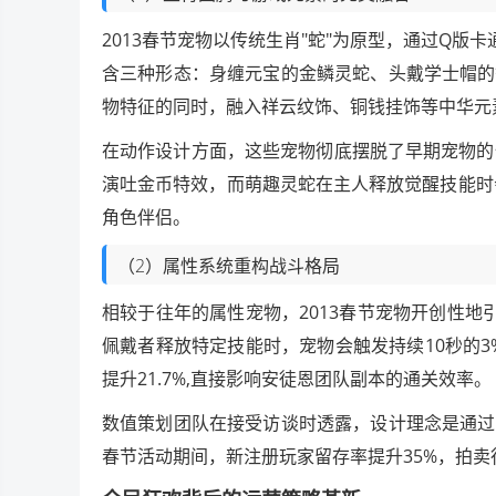
2013春节宠物以传统生肖"蛇"为原型，通过Q版
含三种形态：身缠元宝的金鳞灵蛇、头戴学士帽的
物特征的同时，融入祥云纹饰、铜钱挂饰等中华元
在动作设计方面，这些宠物彻底摆脱了早期宠物的
演吐金币特效，而萌趣灵蛇在主人释放觉醒技能时
角色伴侣。
（2）属性系统重构战斗格局
相较于往年的属性宠物，2013春节宠物开创性地引
佩戴者释放特定技能时，宠物会触发持续10秒的3
提升21.7%,直接影响安徒恩团队副本的通关效率。
数值策划团队在接受访谈时透露，设计理念是通过
春节活动期间，新注册玩家留存率提升35%，拍卖