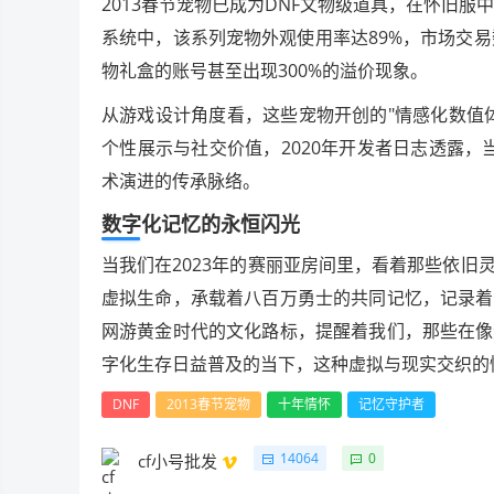
2013春节宠物已成为DNF文物级道具，在怀旧服
系统中，该系列宠物外观使用率达89%，市场交易
物礼盒的账号甚至出现300%的溢价现象。
从游戏设计角度看，这些宠物开创的"情感化数值
个性展示与社交价值，2020年开发者日志透露，当
术演进的传承脉络。
数字化记忆的永恒闪光
当我们在2023年的赛丽亚房间里，看着那些依
虚拟生命，承载着八百万勇士的共同记忆，记录着
网游黄金时代的文化路标，提醒着我们，那些在像
字化生存日益普及的当下，这种虚拟与现实交织的
DNF
2013春节宠物
十年情怀
记忆守护者
14064
0
cf小号批发