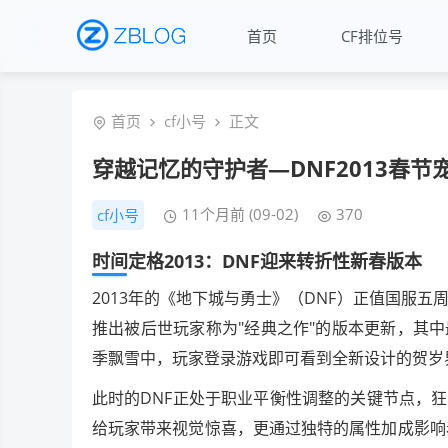
首页
CF排位号
首页
cf小号
正文
穿越记忆的守护者—DNF2013春
11个月前 (09-02)
370
cf小号
时间定格2013：DNF迎来转折性新春版本
2013年的《地下城与勇士》（DNF）正值国服
推出被后世玩家称为"经典之作"的版本更新，其
季飘雪中，玩家登录游戏即可看到全新设计的贺岁
此时的DNF正处于职业平衡性调整的关键节点，
给玩家带来视觉惊喜，更通过独特的属性加成影响