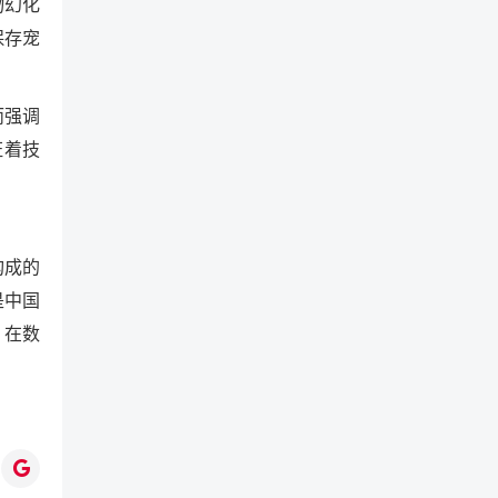
物幻化
保存宠
而强调
证着技
构成的
是中国
，在数