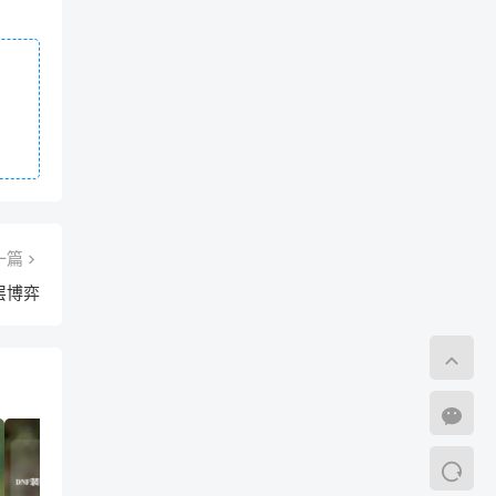
一篇
层博弈