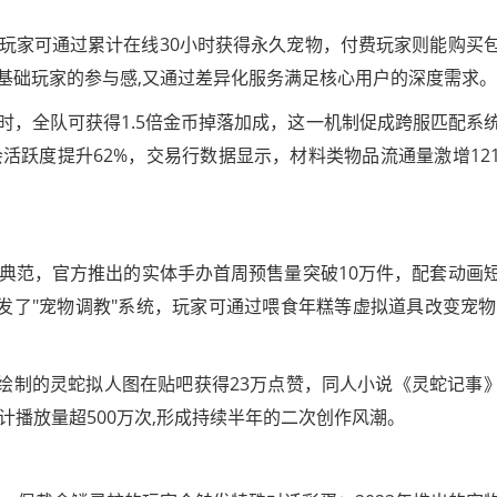
普通玩家可通过累计在线30小时获得永久宠物，付费玩家则能购买
基础玩家的参与感,又通过差异化服务满足核心用户的深度需求。
时，全队可获得1.5倍金币掉落加成，这一机制促成跨服匹配系
活跃度提升62%，交易行数据显示，材料类物品流通量激增121
典范，官方推出的实体手办首周预售量突破10万件，配套动画
发了"宠物调教"系统，玩家可通过喂食年糕等虚拟道具改变宠物
"绘制的灵蛇拟人图在贴吧获得23万点赞，同人小说《灵蛇记事
计播放量超500万次,形成持续半年的二次创作风潮。