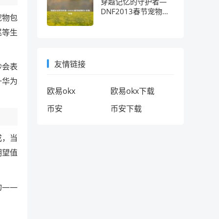
穿越记忆的守护者—
DNF2013春节宠物的
宠物包
十年情怀考
尾等生
友情链接
秒会表
升华为
欧易okx
欧易okx下载
币安
币安下载
成，当
期望值
功——