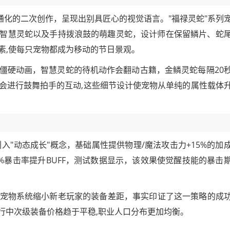
卡通化的二次创作，呈现出别具匠心的视觉语言。"福禄灵蛇"系列
智慧灵蛇以及手持拨浪鼓的萌趣灵蛇，设计师在保留鳞片、蛇
素,使每只宠物都成为移动的节日景观。
僵硬动画，智慧灵蛇的待机动作会翻动古籍，金鳞灵蛇每隔20
会进行鼓舞拍手的互动,这些细节设计使宠物从单纯的属性载体
入"动态成长"概念，基础属性提供物理/魔法攻击力+15%的加
%暴击率提升BUFF，测试数据显示，该效果使觉醒技能的暴击
宠物系统缩小新老玩家的装备差距，事实印证了这一策略的成
行中次级装备价格趋于平稳,职业人口分布更加均衡。