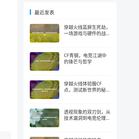
最近发表
穿越火线蓝屏生死劫，
一场游戏与硬件的战争
真相
CF青钢，电竞江湖中
的锋芒与哲学
穿越火线体验服CF
点，测试新世界的秘钥
与隐藏经济生态
透视现象的双刃剑，从
技术漏洞到电竞伦理的
深层博弈