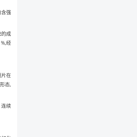
包含强
统的成
%,经
短片在
形态,
》连续