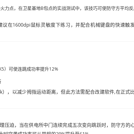
叉火力点，在卫星基地B包点的实战测试中，该技巧可使防守方平均反
议在1600dpi鼠标灵敏度下练习，并配合机械键盘的快速触
K5）可使连跳成功率提升12%
断
ock），以减少拇指运动距离，但此方法需配合改建软件,在正式
理压迫，当在供电所中门连续完成五次变向跳跃时，防守方的
此时突袭成功率可从常规的29%提升至61%。