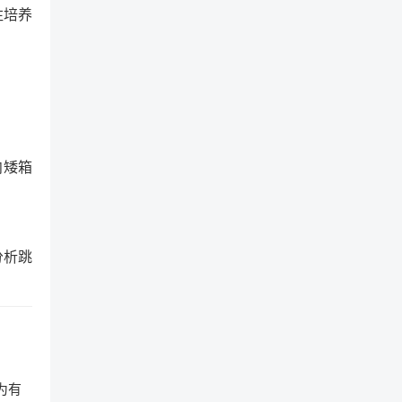
注培养
向矮箱
分析跳
为有