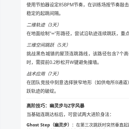
使用节拍器设定85BPM节奏，在训练场按节奏敲
稳定的起跳间隔。
二维轨迹（3天）
在地面绘制"∞"形路径，尝试沿轨迹连续跳跃，重
三维空间跳跃（5天）
挑战黑色城镇的屋顶连跳路线，该路径包含7个高
时，需提前0.2秒松开W键避免撞墙。
战术应用（7天）
在团队竞技中刻意选择狭窄地形（如供电所B通道
跃轨迹的破绽。
高阶技巧：幽灵步与Z字风暴
当基础连跳达标后，可尝试两大进阶身法：
Ghost Step（幽灵步）
：在第三次跳跃时突然垂直起