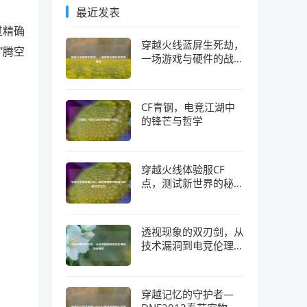
最近发表
过精确
穿越火线蓝屏生死劫，
"腾空
一场游戏与硬件的战争
真相
CF青钢，电竞江湖中
的锋芒与哲学
穿越火线体验服CF
点，测试新世界的秘钥
与隐藏经济生态
透视现象的双刃剑，从
技术漏洞到电竞伦理的
深层博弈
穿越记忆的守护者—