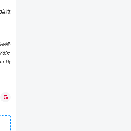
过度炫
巧始终
录像复
en所