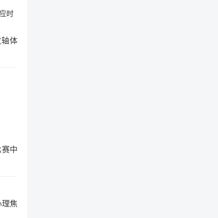
应时
发轴体
比赛中
心理焦