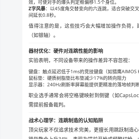
效，可使对手的爆头判定框偏移1.5个身位。
Z字风暴
：以45度角交替变向的六连跳，适合突破交
间延长0.8秒。
值得注意的是，这些技巧会大幅增加操作负荷，建
（如银轴）。
器材优化：硬件对连跳性能的影响
实验表明，不同设备带来的操作差异不容忽视：
键盘：触点延迟低于1ms的竞技键盘（如猎鹰AIMOS 
鼠标垫：硬质树脂垫比布垫减少17%的转向阻力
显示器：240Hz刷新率屏幕能提供更精准的落地帧判
职业选手通常会将空格键映射到侧键（如CapsL
需提前报备裁判。
战术心理学：连跳制造的认知陷阱
顶尖玩家不仅追求技术完美，更擅长用跳跃制造心
躁指数会上升34%，表现为提前开枪或频繁切枪，