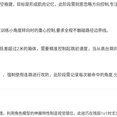
击空格键，目标是形成肌肉记忆，此阶段需刻意忽略方向控制,专
点训练小角度转向时的重心控制,要求全程不触碰路径边界线。
低差超过2米的箱体，需要精准控制起跳初速度，当从高台跳
），强制使用连跳进行攻防，此阶段需记录每次被命中的角度,
跳，利用角色模型的伸展特性制造视觉错位，此技巧在残局1v1时尤