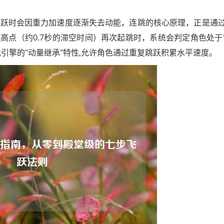
跳跃时会因重力加速度逐渐失去动能，连跳的核心原理，正是通
高点（约0.7秒的滞空时间）再次起跳时，系统会判定角色处于
引擎的"动量继承"特性,允许角色通过重复跳跃积累水平速度。