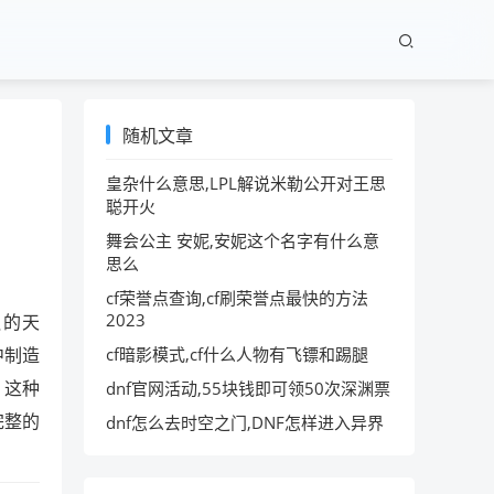
随机文章
皇杂什么意思,LPL解说米勒公开对王思
聪开火
舞会公主 安妮,安妮这个名字有什么意
思么
cf荣誉点查询,cf刷荣誉点最快的方法
2023
负的天
中制造
cf暗影模式,cf什么人物有飞镖和踢腿
，这种
dnf官网活动,55块钱即可领50次深渊票
完整的
dnf怎么去时空之门,DNF怎样进入异界