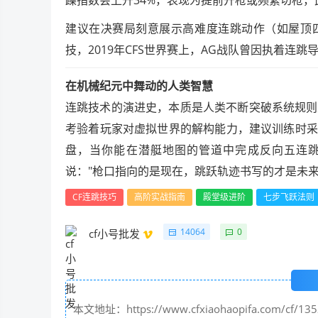
建议在决赛局刻意展示高难度连跳动作（如屋顶四
技，2019年CFS世界赛上，AG战队曾因执着连跳
在机械纪元中舞动的人类智慧
连跳技术的演进史，本质是人类不断突破系统规则
考验着玩家对虚拟世界的解构能力，建议训练时采用"
盘，当你能在潜艇地图的管道中完成反向五连跳
说："枪口指向的是现在，跳跃轨迹书写的才是未来
CF连跳技巧
高阶实战指南
殿堂级进阶
七步飞跃法则
14064
0
cf小号批发
本文地址：https://www.cfxiaohaopifa.com/cf/135