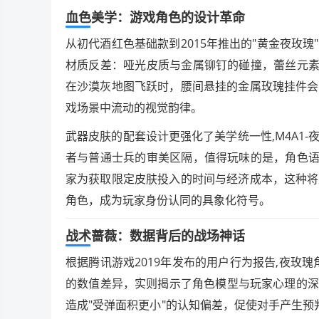
血色美学：游戏角色的设计革命
从初代酒红色基础款到2015年推出的"黄金夜玫
材质反差：哑光皮质与金属铆钉的碰撞，蕾丝元素
在沙漠灰地图飞跃时，腰间悬挂的金属玫瑰挂件会
戏场景中流动的视觉韵律。
武器皮肤的配套设计更强化了美学统一性,M4A1
者与普通士兵的审美区隔，值得玩味的是，角色语
家为获取限定皮肤投入的时间与经济成本，这种将
角色，成为玩家身份认同的具象化符号。
战术蔷薇：数据背后的战场神话
根据腾讯游戏2019年发布的用户行为报告,夜玫
的数值差异，实则揭示了角色模型与玩家心理的深
造成"受弹面积更小"的认知偏差，促使对手产生