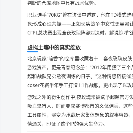
判断的仓库地图中具有战术优势。
职业选手"70KG"曾在访谈中透露，他在TD模
象形成心理共振——正如现实战争中女性更容易让
CFPL总决赛出现全夜玫瑰阵容对决时，解说惊呼
虚拟土壤中的真实绽放
北京玩家"暗香"的仓库里收藏着十二套夜玫瑰皮
游戏资产，更是青春纪念册："2012年用攒了三
起和战队兄弟熬夜训练的日子。"这种情感链接催
coser花费半年手工打造1:1作战服，更出现了
游戏之外的衍生创作中,夜玫瑰常被赋予超越官方
吸血鬼猎人，时而变成赛博都市的义体佣兵，这些
工具属性，演变为承载玩家集体想象的叙事容器，
情通关，印证了这个IP的强大生命力。