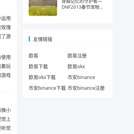
穿越记忆的守护者—
DNF2013春节宠物的
十年情怀考
妙运用
夜玫瑰
成了游
友情链接
欧易
欧易注册
着使用
喻着玩
欧易下载
欧易okx
的游戏
欧易okx下载
币安binance
币安binance下载
币安binance注册
似微小
视觉上
要听觉