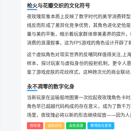
枪火与花瓣交织的文化符号
夜玫瑰现象本质上反映了数字时代的美学消费转型
线反而形成了差异化竞争优势，其角色进化史恰是
量与美的平衡，暗示着玩家群体审美素养的提升，
消费的浪漫叙事，这为FPS游戏的角色设计开辟了
这个虚拟角色对现实世界的反哺同样值得关注,上海
样本，探讨玩家与虚拟身份的投射机制，更令人意
鉴了游戏皮肤的花纹样式，这种跨次元的商业联动
永不凋零的数字化身
当新玩家在运输船地图第一次捡起夜玫瑰角色卡时
角色早已超越代码构成的存在意义，成为了数千万
场里，夜玫瑰必将以新的形态继续绽放——因为人
夜玫瑰
虚拟战场
血色浪漫
赛博朋克爱情