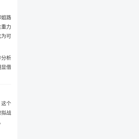
御姐路
注重力
化为可
作分析
明显借
，这个
虚拟战
。