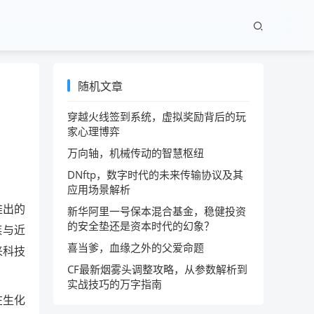
随机文章
穿越火线签到系统，虚拟奖励背后的玩
家心理博弈
万向轴，机械传动的智慧枢纽
DNftp，数字时代的未来传输协议及其
应用场景解析
推出的
新华阿里一号保本混合基金，稳健投资
的安全垫还是资本时代的幻象？
族与近
喜当爹，血缘之外的父爱命题
来科技
CF最新烟雾头调整攻略，从参数解析到
实战技巧的万字指南
在生化