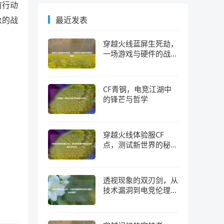
首行动
象的战
最近发表
穿越火线蓝屏生死劫，
一场游戏与硬件的战争
真相
CF青钢，电竞江湖中
的锋芒与哲学
穿越火线体验服CF
点，测试新世界的秘钥
与隐藏经济生态
透视现象的双刃剑，从
技术漏洞到电竞伦理的
深层博弈