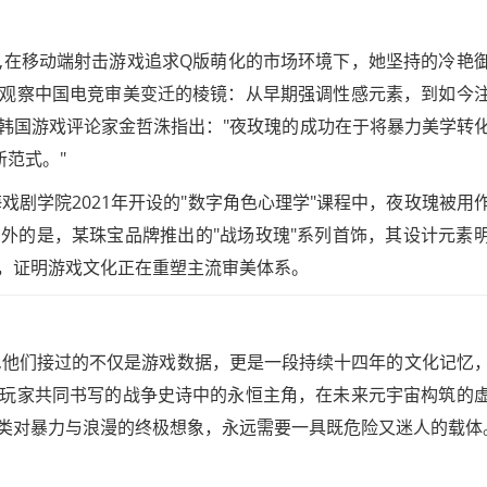
,在移动端射击游戏追求Q版萌化的市场环境下，她坚持的冷艳
观察中国电竞审美变迁的棱镜：从早期强调性感元素，到如今
韩国游戏评论家金哲洙指出："夜玫瑰的成功在于将暴力美学转
新范式。"
戏剧学院2021年开设的"数字角色心理学"课程中，夜玫瑰被用
外的是，某珠宝品牌推出的"战场玫瑰"系列首饰，其设计元素
，证明游戏文化正在重塑主流审美体系。
,他们接过的不仅是游戏数据，更是一段持续十四年的文化记忆
玩家共同书写的战争史诗中的永恒主角，在未来元宇宙构筑的
类对暴力与浪漫的终极想象，永远需要一具既危险又迷人的载体