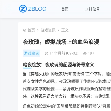
首页
CF排位号
首页
游戏资讯
正文
夜玫瑰，虚拟战场上的血色浪漫
11个月前 (09-02)
197
游戏资讯
暗夜绽放：夜玫瑰的起源与符号意义
当《穿越火线》的玩家听到"夜玫瑰"三个字时，脑
首支女性角色战队，夜玫瑰颠覆了传统FPS游戏
代谍战美学的碰撞——紧身皮质作战服既保留着维
感，这种视觉语言暗含着一组精妙矛盾：古典优雅
角色初始设定中的"国际反恐组织特别行动队"背