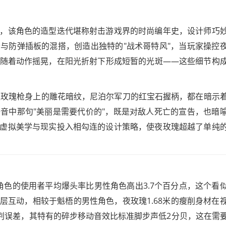
瑰"，该角色的造型迭代堪称射击游戏界的时尚编年史，设计师巧
与防弹插板的混搭，创造出独特的"战术哥特风"，当玩家操控
随着动作摇晃，在阳光折射下形成短暂的光斑——这些细节构
-夜玫瑰枪身上的雕花暗纹，尼泊尔军刀的红宝石握柄，都在暗示
音中那句"美丽是需要代价的"，既是对敌人死亡的宣告，也暗
虚拟美学与现实投入相勾连的设计策略，使夜玫瑰超越了单纯
瑰角色的使用者平均爆头率比男性角色高出3.7个百分点，这个看
层互动，相较于魁梧的男性角色，夜玫瑰1.68米的瘦削身材在
预判误差，其特有的碎步移动音效比标准脚步声低2分贝，这在需