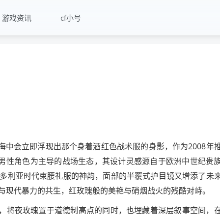
游戏资讯
cf小号
海中会立即浮现出那个身着酒红色战术服的身影，作为2008年
以男性角色为主导的战场生态，其设计灵感源自于欧洲中世纪贵
多利亚时代束腰礼服的神韵，面部的半覆式护目镜又增添了未
与现代暴力的共生，红玫瑰般的美艳与硝烟战火的残酷对峙。
景，将夜玫瑰置于道德制高点的同时，也埋藏着深层叙事空间，