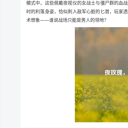
模式中，这些佩戴夜视仪的女战士与僵尸群的血战
时的利落身姿，恰似刺入敌军心脏的匕首，玩家透
术想象——谁说战场只能是男人的领地？