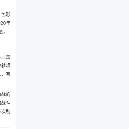
角色形
20年
变。
不只是
她就想
说，有
血战的
的战斗
万次剧