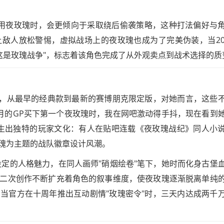
式选用夜玫瑰时，会更倾向于采取绕后偷袭策略，这种打法偏好与
敌人放松警惕，虚拟战场上的夜玫瑰也成为了完美伪装，当20
"这是玫瑰战争"，标志着该角色完成了从外观卖点到战术选择的质
肤，从最早的经典款到最新的赛博朋克限定版，对她而言，这些
个月的GP买下第一个夜玫瑰时，我在网吧激动得手抖，现在看到
生出独特的玩家文化：有人在贴吧连载《夜玫瑰战纪》同人小
以玫瑰为主题的战队徽章设计风潮。
设定的人格魅力，在同人画师"硝烟绘卷"笔下，她时而化身古堡
二次创作不断扩充着角色的叙事维度，使夜玫瑰逐渐脱离单纯
当官方在十周年推出互动剧情"玫瑰密令"时，三天内达成两千