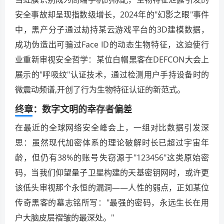
安全事故却呈现指数级增长，2024年的"幻影之眼"事件
中，黑产分子通过劫持某云游戏平台的3D建模数据，
成功伪造出可骗过Face ID的动态生物特征，这迫使行
业重新审视安全哲学：某位白帽黑客在DEFCON大会上
展示的"呼吸纹"认证技术，通过检测用户手持设备时的
微震动频谱,开创了行为生物特征认证的新范式。
终章：数字文明的幸存者偏差
在最近的全球网络安全峰会上，一组对比数据引发深
思：虽然现代加密体系的理论破解时长已超过宇宙年
龄，但仍有38%的账号失窃源于"123456"这类原始密
码，当我们仰望量子卫星构建的天基密钥网时，或许更
该低头审视那个永恒的漏洞——人性的弱点，正如某位
传奇黑客的墓志铭所写："最强的密码，永远生长在用
户大脑皮层褶皱的最深处。"