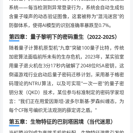
系统——每当检测到异常登录行为，系统会自动生成包
含量子噪声的动态验证图像，这套被称为"混沌迷宫"的
防御体系，使得AI模型的识别准确率暴跌至0.7%。
第四章：量子黎明下的密码重生（2022-2025）
随着量子计算机原型机"九章"突破100量子比特，传统
加密算法面临前所未有的生存危机，2023年，某实验室
用量子退火机在3分17秒内破解了2048位RSA密钥，这
倒逼游戏行业启动后量子密码迁移计划，采用基于格密
码理论的NTRU算法，以及可实现"一次一密"的量子密
钥分发（QKD）技术，某位参与标准制定的密码学家坦
言："我们正在用爱因斯坦-波多尔斯基-罗森纠缠态，为
每个CF账号编织无法观测的薛定谔之盾。"
第五章：生物特征的巴别塔困境（当代迷思）
当虹膜识别成为高端手机的标配，生物特征泄露引发的