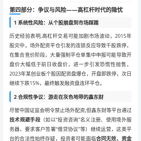
第四部分：争议与风险——高杠杆时代的隐忧
1 系统性风险：从个股崩盘到市场踩踏
历史经验表明,高杠杆交易可能加剧市场波动，2015年
股灾中，场外配资平仓引发的连锁反应导致千股跌停，
在集合竞价阶段，大量强制平仓单集中申报可能导致开
盘价大幅低于前日收盘价，进一步引发恐慌性抛售，
2023年某创业板个股因配资盘爆仓，开盘即跌停，次日
继续下跌15%，最终触发融资盘连环平仓。
2 合规性争议：游走在灰色地带的鑫东财
尽管中国证监会明令禁止场外配资,但鑫东财等平台通过
技术规避手段
（如以“投资咨询”名义注册、使用境外服
务器、要求客户签署“借贷协议”等）继续运营，这类平
台的合法性始终存疑，投资者可能面临
合同无效、资金