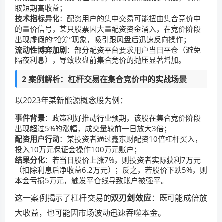
取短期高收益；
技术指标异化
：配资用户的集中交易可能扭曲集合竞价中
的量价信号，某只股票因大量配资资金涌入，在竞价阶段
出现虚假的“抢筹”现象，吸引跟风盘后迅速反向操作；
流动性博弈加剧
：部分配资平台要求用户当日平仓（避免
隔夜利息），导致收盘前集合竞价的抛压显著增加。
2 案例解析：杠杆交易在集合竞价中的实战场景
以2023年某新能源概念股为例：
事件背景
：政策利好推动行业预期，该股在集合竞价阶段
出现超过5%的涨幅，成交量较前一日放大3倍；
配资用户行动
：某投资者通过鑫东财配资10倍杠杆买入，
投入10万元保证金操作100万元账户；
结果分化
：若当日股价上涨7%，则投资者实际获利7万元
（扣除利息后净收益6.2万元）；反之，若股价下跌5%，则
本金亏损5万元，触发平仓线导致账户被强平。
这一案例揭示了杠杆交易的
双刃剑效应
：既可能成倍放
大收益，也可能因市场波动迅速吞噬本金。