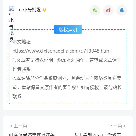
cf小号批发
版权声明
本文地址：
https://www.cfxiaohaopifa.com/cf/13948.html
1.文章若无特殊说明，均属本站原创，若转载文章请于
作者联系。
2.本站除部分作品系原创外，其余均来自网络或其它渠
道，本站保留其原作者的著作权！如有侵权，请与站长
联系!
上一篇
下一篇
时空旅者还是赛博狂兽？纳尔新皮肤量子撕裂者引爆玩家脑洞
从卡带到Wi-Fi，游戏王2010如何定义NDS时代的掌上决斗