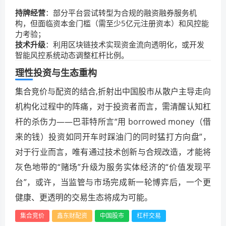
持牌经营
：部分平台尝试转型为合规的融资融券服务机
构，但面临资本金门槛（需至少5亿元注册资本）和风控能
力考验；
技术升级
：利用区块链技术实现资金流向透明化，或开发
智能风控系统动态调整杠杆比例。
理性投资与生态重构
集合竞价与配资的结合,折射出中国股市从散户主导走向
机构化过程中的阵痛，对于投资者而言，需清醒认知杠
杆的杀伤力——巴菲特所言“用 borrowed money（借
来的钱）投资如同开车时踩油门的同时猛打方向盘”，
对于行业而言，唯有通过技术创新与合规改造，才能将
灰色地带的“赌场”升级为服务实体经济的“价值发现平
台”，或许，当监管与市场完成新一轮博弈后，一个更
健康、更透明的交易生态将成为可能。
集合竞价
鑫东财配资
中国股市
杠杆交易