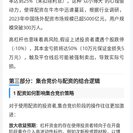
率达到25%（未扣除利息），这种“以小博大”的心理驱
动力，使得配资在牛市中迅速蔓延，根据行业调研，
2023年中国场外配资市场规模已超5000亿元，用户规
模突破300万人。
高杠杆也意味着高风险,假设上述投资者遭遇个股跌停
（-10%），其本金亏损将达50%（10万元保证金损失5
万元），触及平仓线后可能被强制卖出，导致实际亏
损。
第三部分：集合竞价与配资的结合逻辑
1 配资如何影响集合竞价策略
对于使用配资的投资者,集合竞价阶段的操作往往更加激
进：
放大收益预期
：杠杆资金的存在使得投资者倾向于在开盘
阶段重仓介入高波动性标的，例如次新股或题材股，以博