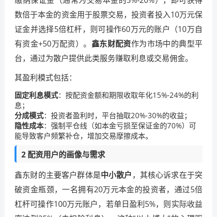
缴纳保证金（通常为交易本金的5%-20%），即可获得
数倍于本金的资金用于股票交易，投资者投入10万元保
证金并选择5倍杠杆，则可操作60万元的账户（10万自
有资金+50万配资）。
鑫东财配资
作为市场中的典型平
台，通过为散户提供此类服务赚取利息或交易佣金。
其盈利模式包括：
固定利息模式
：按配资金额和期限收取年化15%-24%的利
息；
分成模式
：投资者盈利时，平台抽取20%-30%的收益；
隐性成本
：强制平仓线（如本金亏损至保证金的70%）可
能导致客户频繁补仓，增加交易摩擦成本。
2 配资用户的画像与需求
鑫东财的主要客户群体是
中小散户
，其核心诉求在于突
破资金瓶颈，一名拥有20万元本金的投资者，通过5倍
杠杆可操作100万元账户，若单日盈利5%，则实际收益