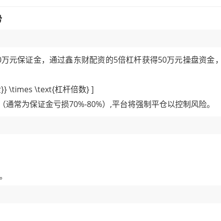
势
0万元保证金，通过鑫东财配资的5倍杠杆获得50万元操盘资金
}} \times \text{杠杆倍数} ]
通常为保证金亏损70%-80%）,平台将强制平仓以控制风险。
；
；
。