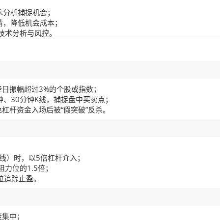
术分析捕捉机会；
情，降低机会成本；
技术分析与风控。
日振幅超过3%的个股或指数；
钟、30分钟K线，捕捉盘中买卖点；
杠杆资金入场后被“假突破”反杀。
线）时，以5倍杠杆介入；
力位的1.5倍；
位追踪止盈。
度集中；