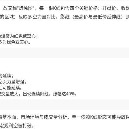
，故又称“蜡烛图”，每一根K线包含四个关键价格：开盘价、收
的区域）反映多空力量对比，影线（最高价与最低价延伸线）
色通常为红色或空心；
多为绿色或实心。
趋势延续；
或空头力量增强；
停后可能延续。
合成交量放大，出现连续阳线，涨幅达40%。
离基本面、市场环境与成交量分析，单一依赖K线形态可能导致
因宏观利空被打破。