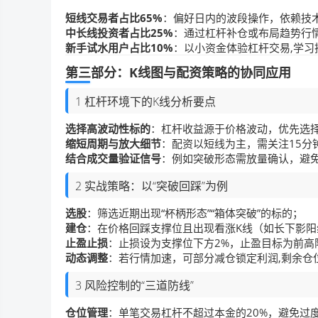
短线交易者占比65%
：偏好日内的波段操作，依赖技
中长线投资者占比25%
：通过杠杆补仓或布局趋势行
新手试水用户占比10%
：以小资金体验杠杆交易,学习
第三部分：K线图与配资策略的协同应用
1 杠杆环境下的K线分析要点
选择高波动性标的
：杠杆收益源于价格波动，优先选择
缩短周期与放大细节
：配资以短线为主，需关注15分
结合成交量验证信号
：例如突破形态需放量确认，避免
2 实战策略：以“突破回踩”为例
选股
：筛选近期出现“杯柄形态”“箱体突破”的标的；
建仓
：在价格回踩支撑位且出现看涨K线（如长下影阳
止盈止损
：止损设为支撑位下方2%，止盈目标为前高阻
动态调整
：若行情加速，可部分减仓锁定利润,剩余仓
3 风险控制的“三道防线”
仓位管理
：单笔交易杠杆不超过本金的20%，避免过