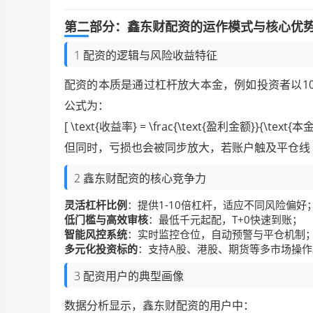
第二部分：鑫东财配资的运作模式与核心优
1 配资的逻辑与风险收益特征
配资的本质是通过杠杆放大本金，例如投资者以1
公式为：
[ \text{收益率} = \frac{\text{盈利金额}}{\text{本金
但同时，亏损也会被同步放大，若账户触及平仓线（
2 鑫东财配资的核心竞争力
灵活杠杆比例
：提供1-10倍杠杆，适应不同风险偏好
低门槛与高效审核
：最低千元起配，T+0快速到账；
智能风控系统
：实时监控仓位，自动预警与平仓机制
多元化投资标的
：支持A股、港股、期货等多市场操作
3 配资用户的典型画像
数据分析显示，鑫东财配资的用户中：