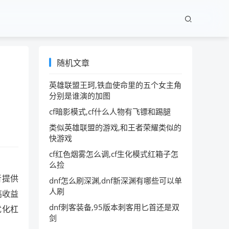
随机文章
英雄联盟王珂,铁血使命里的五个女主角
分别是谁演的加图
cf暗影模式,cf什么人物有飞镖和踢腿
类似英雄联盟的游戏,和王者荣耀类似的
快游戏
cf红色烟雾怎么调,cf生化模式红箱子怎
么捡
者提供
dnf怎么刷深渊,dnf新深渊有哪些可以单
人刷
高收益
dnf刺客装备,95版本刺客用匕首还是双
优化杠
剑