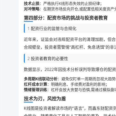
技术止损
：严格执行K线形态失效的止损纪律；
对冲策略
：在期货市场反向开仓,或配置低相关度资产
第四部分：配资市场的挑战与投资者教育
1 配资行业的监管与合规化
近年来，证监会对违规配资平台的清理加剧，但合
合规壁垒，投资者需警惕“高杠杆、免息诱饵”的非
2 投资者教育的必要性
数据显示，2022年因技术分析误判导致爆仓的配
多周期K线联动分析
：避免仅盯单一周期而忽视大趋势
杠杆成本计算
：明确利息、手续费对盈利的影响；
情绪管理训练
：杠杆会放大贪婪与恐惧,需通过模拟盘
技术为刃，风控为盾
K线图是投资者解读市场的“语言”，而鑫东财配资
合能力，随着量化工具与人工智能的普及，技术分