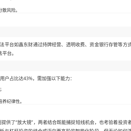
分散风险。
法平台如鑫东财通过持牌经营、透明收费、资金银行存管等方
法平台。
资用户占比达43%，需加强以下能力：
；
培养纪律性。
则提供了“放大镜”，两者结合既能捕捉短线机会，也考验着投资
析与杠杆投资的结合或迈向更高阶的智能化阶段，但无论如何