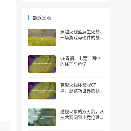
最近发表
穿越火线蓝屏生死劫，
一场游戏与硬件的战争
真相
CF青钢，电竞江湖中
的锋芒与哲学
穿越火线体验服CF
点，测试新世界的秘钥
与隐藏经济生态
透视现象的双刃剑，从
技术漏洞到电竞伦理的
深层博弈