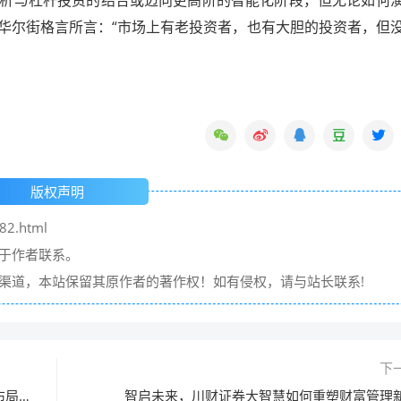
华尔街格言所言：“市场上有老投资者，也有大胆的投资者，但
版权声明
82.html
请于作者联系。
它渠道，本站保留其原作者的著作权！如有侵权，请与站长联系!
下
大北农(300186)战略转型中的中国农化龙头，产业链布局揭示增长密码
智启未来，川财证券大智慧如何重塑财富管理