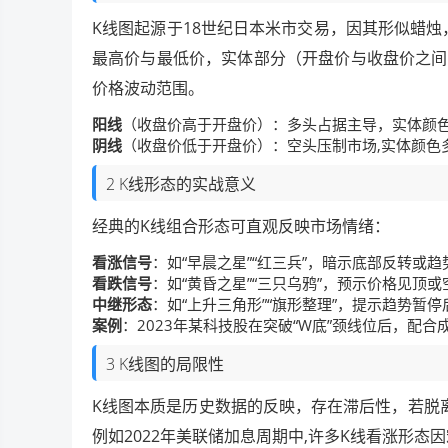
K线图起源于18世纪日本米市交易，因其形似蜡烛
最高价与最低价，实体部分（开盘价与收盘价之间
价格波动范围。
阳线
（收盘价高于开盘价）：多头占据主导，实体颜
阴线
（收盘价低于开盘价）：空头压制市场,实体颜色
2 K线形态的实战意义
经典的K线组合形态可直观反映市场情绪：
看涨信号
：如“早晨之星”“红三兵”，暗示底部反转或
看跌信号
：如“黄昏之星”“三只乌鸦”，预示价格见顶
中继形态
：如“上升三角形”“旗形整理”，提示趋势暂
案例
：2023年某科技股在突破“W底”颈线位后，配
3 K线图的局限性
K线图本质是历史数据的反映，存在滞后性，若脱
例如2022年美联储加息周期中,许多K线看涨形态