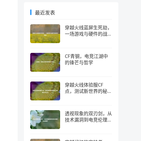
最近发表
穿越火线蓝屏生死劫，
一场游戏与硬件的战争
真相
CF青钢，电竞江湖中
的锋芒与哲学
穿越火线体验服CF
点，测试新世界的秘钥
与隐藏经济生态
透视现象的双刃剑，从
技术漏洞到电竞伦理的
深层博弈