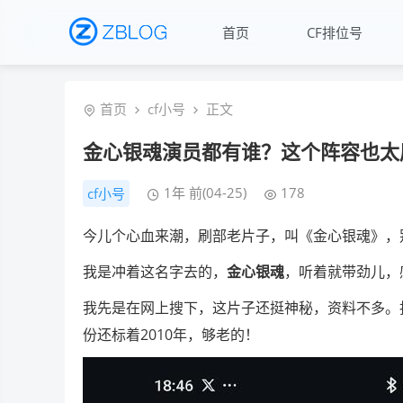
首页
CF排位号
首页
cf小号
正文
金心银魂演员都有谁？这个阵容也太
1年 前(04-25)
178
cf小号
今儿个心血来潮，刷部老片子，叫《金心银魂》，
我是冲着这名字去的，
金心银魂
，听着就带劲儿，
我先是在网上搜下，这片子还挺神秘，资料不多。找到
份还标着2010年，够老的！