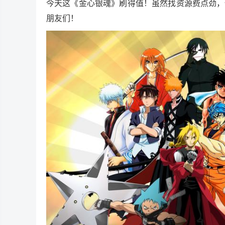
今天这《金心银魂》刷得值！虽然找资源费点劲，
朋友们！