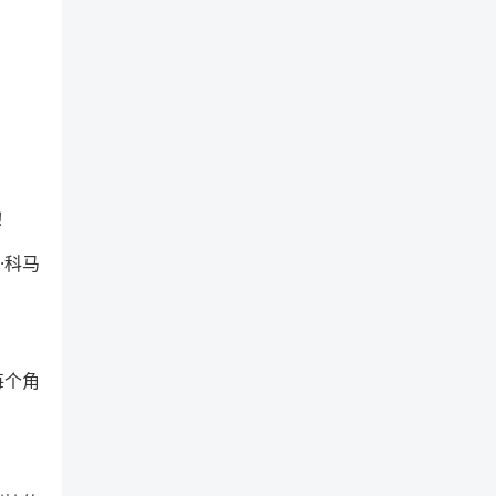
！
·科马
每个角