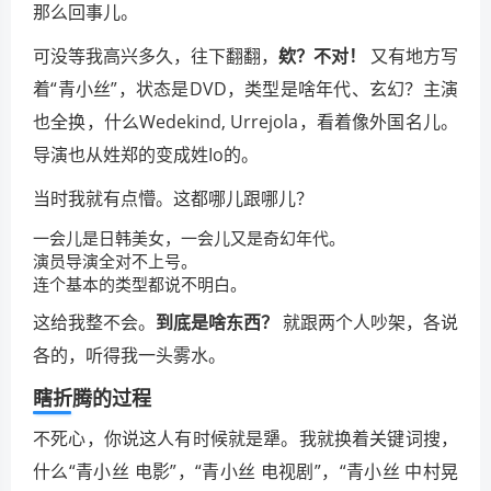
那么回事儿。
可没等我高兴多久，往下翻翻，
欸？不对！
又有地方写
着“青小丝”，状态是DVD，类型是啥年代、玄幻？主演
也全换，什么Wedekind, Urrejola，看着像外国名儿。
导演也从姓郑的变成姓Io的。
当时我就有点懵。这都哪儿跟哪儿？
一会儿是日韩美女，一会儿又是奇幻年代。
演员导演全对不上号。
连个基本的类型都说不明白。
这给我整不会。
到底是啥东西？
就跟两个人吵架，各说
各的，听得我一头雾水。
瞎折腾的过程
不死心，你说这人有时候就是犟。我就换着关键词搜，
什么“青小丝 电影”，“青小丝 电视剧”，“青小丝 中村晃