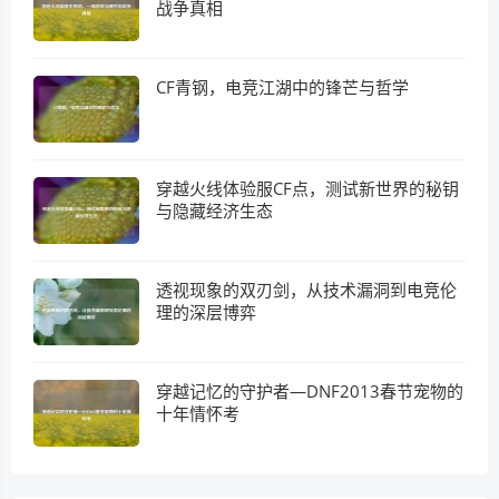
战争真相
CF青钢，电竞江湖中的锋芒与哲学
穿越火线体验服CF点，测试新世界的秘钥
与隐藏经济生态
透视现象的双刃剑，从技术漏洞到电竞伦
理的深层博弈
穿越记忆的守护者—DNF2013春节宠物的
十年情怀考