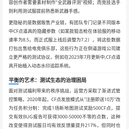
容创作者需要素材制作"全武器评测"视频；而竞技选手
则利用测试服提前熟悉新武器手感。
更隐秘的是数据贩售产业链，有团队专门记录不同版本
中CF点道具的隐藏参数（如某款狙击枪在体验服的移动
速率为8.5，而正式服上线后调整为7.2），将这些数据
打包出售给电竞俱乐部，这些行为正在倒逼游戏公司建
立更严格的测试协议，例如在2023年7月更新中,CF点道
具开始植入动态水印追踪系统。
平衡的艺术：测试生态的治理困局
面对测试福利带来的秩序挑战，运营方采取了渐进式管
控策略，2020年起，CF点发放模式从"注册即送10万"改
为任务积分制：完成1场新地图测试奖励500CF点，提
交有效BUG报告可获得3000-50000不等的点数，这种
改变使得测试服日均有效反馈量提升217%，但同时也