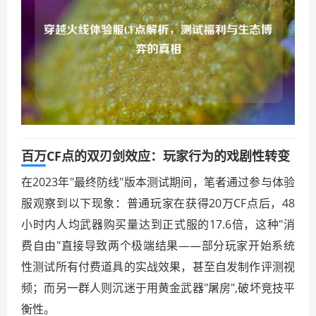
百万CF点的双刃剑效应：玩家行为的戏剧性转变
在2023年"最终防线"版本测试期间，笔者通过参与体验
服观察到以下现象：普通玩家在获得20万CF点后，48
小时内人均武器购买量达到正式服的17.6倍，这种"消
费自由"直接导致两个极端结果——部分玩家开始系统
性测试所有付费道具的实战效果，甚至自发制作评测视
频；而另一群人则沉迷于用黄金武器"屠房",破坏竞技平
衡性。