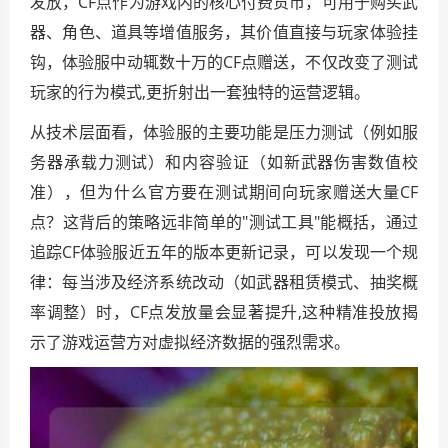
发放，CF点作为游戏内的核心付费货币，可用于购买武
器、角色、道具等增值服务，其价值直接与玩家体验挂
钩，体验服中动辄数十万的CF点赠送，不仅改变了测试
玩家的行为模式,更折射出一套独特的运营逻辑。
从技术层面看，体验服的主要功能是压力测试（例如服
务器承载力测试）和内容验证（如新武器伤害数值校
准），但为什么官方要在测试期间向玩家赠送大量CF
点？这背后的策略远非简单的"测试工具"能概括，通过
追踪CF体验服近五年的版本更新记录，可以发现一个规
律：每当涉及经济系统改动（如武器租赁模式、抽奖概
率调整）时，CF点发放量会显著提升,这种精准投放揭
示了游戏运营方对虚拟经济数据的强烈需求。