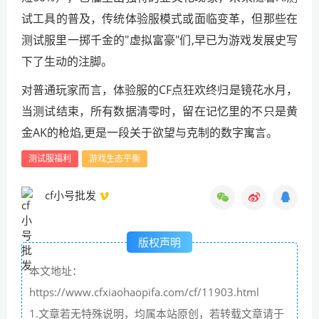
试工具的普及，传统体验服模式或面临变革，但那些在
测试服里一掷千金的"虚拟富豪"们,早已为游戏发展史写
下了生动的注脚。
对普通玩家而言，体验服的CF点狂欢终归是镜花水月，
当测试结束，所有数据清零时，留在记忆里的不只是黄
金AK的枪焰,更是一段关于欲望与克制的数字寓言。
测试服福利
游戏生态平衡
cf小号批发
版权声明
本文地址：
https://www.cfxiaohaopifa.com/cf/11903.html
1.文章若无特殊说明，均属本站原创，若转载文章请于