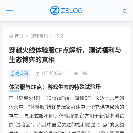
首页
游戏资讯
正文
穿越火线体验服CF点解析，测试福利与
生态博弈的真相
1年 前(06-11)
199
游戏资讯
体验服与CF点：游戏生态的特殊试验场
在《穿越火线》（CrossFire，简称CF）长达十六年的
运营中，"体验服"始终是玩家群体中一个充满神秘感的
存在，与正式服不同，体验服是官方用于新版本测试
的"试验区"，而其中最受关注的福利便是"CF点"的大额