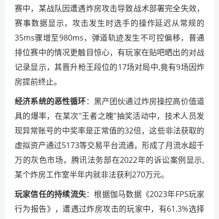
赛中，某战队因遭遇炸房攻击导致战术部署完全失效，
赛事数据显示，攻击发生时选手的操作延迟从常规的
35ms骤增至980ms，弹道轨迹发生不可控偏移，普通
排位赛中的情况更触目惊心，有玩家在贴吧晒出的对战
记录显示，其晋升枪王段位的17场对局中,竟有9场因炸
房提前终止。
经济系统的恶性循环
：黑产团伙通过炸房操控高价值道
具的爆率，在某次"王者之魄"抽奖活动中，技术人员发
现异常账号的中奖率是正常值的32倍，这些非法获取的
虚拟资产通过5173等交易平台流通，形成了月流水超千
万的灰色市场，腾讯法务部在2022年的诉讼案例显示,
某个炸房工作室半年内就非法获利270万元。
玩家信任的持续流失
：根据伽马数据《2023年FPS玩家
行为报告》，遭遇过炸房攻击的玩家中，有61.3%选择