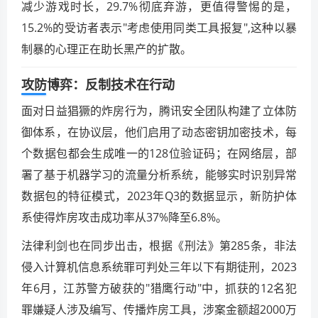
减少游戏时长，29.7%彻底弃游，更值得警惕的是，
15.2%的受访者表示"考虑使用同类工具报复",这种以暴
制暴的心理正在助长黑产的扩散。
攻防博弈：反制技术在行动
面对日益猖獗的炸房行为，腾讯安全团队构建了立体防
御体系，在协议层，他们启用了动态密钥加密技术，每
个数据包都会生成唯一的128位验证码；在网络层，部
署了基于机器学习的流量分析系统，能够实时识别异常
数据包的特征模式，2023年Q3的数据显示，新防护体
系使得炸房攻击成功率从37%降至6.8%。
法律利剑也在同步出击，根据《刑法》第285条，非法
侵入计算机信息系统罪可判处三年以下有期徒刑，2023
年6月，江苏警方破获的"猎鹰行动"中，抓获的12名犯
罪嫌疑人涉及编写、传播炸房工具，涉案金额超2000万