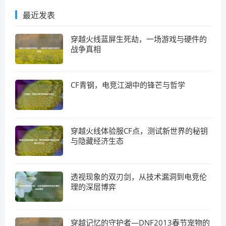
最近发表
穿越火线蓝屏生死劫，一场游戏与硬件的
战争真相
CF青钢，电竞江湖中的锋芒与哲学
穿越火线体验服CF点，测试新世界的秘钥
与隐藏经济生态
透视现象的双刃剑，从技术漏洞到电竞伦
理的深层博弈
穿越记忆的守护者—DNF2013春节宠物的