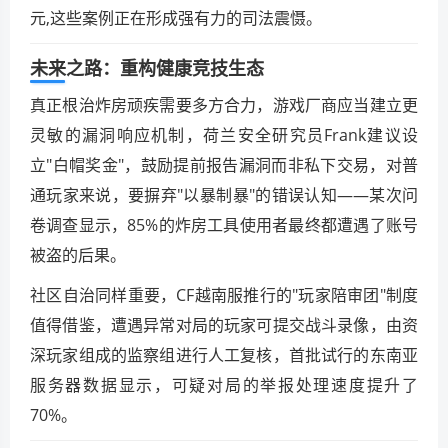
元,这些案例正在形成强有力的司法震慑。
未来之路：重构健康竞技生态
真正根治炸房顽疾需要多方合力，游戏厂商应当建立更
灵敏的漏洞响应机制，荷兰安全研究员Frank建议设
立"白帽奖金"，鼓励提前报告漏洞而非私下交易，对普
通玩家来说，要摒弃"以暴制暴"的错误认知——某次问
卷调查显示，85%的炸房工具使用者最终都遭遇了账号
被盗的后果。
社区自治同样重要，CF越南服推行的"玩家陪审团"制度
值得借鉴，遭遇异常对局的玩家可提交战斗录像，由资
深玩家组成的监察组进行人工复核，首批试行的东南亚
服务器数据显示，可疑对局的举报处理速度提升了
70%。