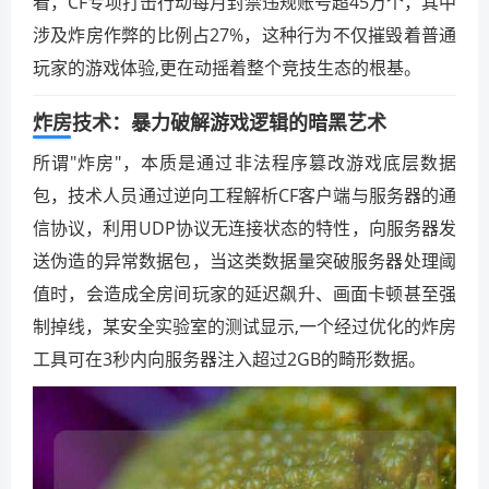
看，CF专项打击行动每月封禁违规账号超45万个，其中
涉及炸房作弊的比例占27%，这种行为不仅摧毁着普通
玩家的游戏体验,更在动摇着整个竞技生态的根基。
炸房技术：暴力破解游戏逻辑的暗黑艺术
所谓"炸房"，本质是通过非法程序篡改游戏底层数据
包，技术人员通过逆向工程解析CF客户端与服务器的通
信协议，利用UDP协议无连接状态的特性，向服务器发
送伪造的异常数据包，当这类数据量突破服务器处理阈
值时，会造成全房间玩家的延迟飙升、画面卡顿甚至强
制掉线，某安全实验室的测试显示,一个经过优化的炸房
工具可在3秒内向服务器注入超过2GB的畸形数据。