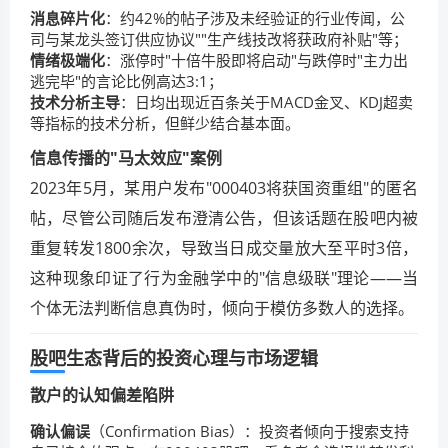
消息碎片化
：约42%的帖子涉及未经验证的行业传闻，公
司与某龙头签订供应协议""生产线技改将获政府补贴"等；
情绪极端化
：涨停时"十倍牛股即将启动"与跌停时"主力出
逃完毕"的言论比例高达3:1；
技术分析主导
：日均出现近百条关于MACD金叉、KDJ超卖
等指标的技术分析，但鲜少结合基本面。
信息传播的"马太效应"案例
2023年5月，某用户发布"000403将获国资重组"的匿名
帖，尽管公司随后发布澄清公告，但该话题在股吧内被
重复转发1800余次，导致当日成交量放大至平时3倍，
这种现象印证了行为金融学中的"信息级联"理论——当
个体无法判断信息真伪时，倾向于模仿多数人的选择。
股吧生态背后的投资心理与市场逻辑
散户的认知偏差陷阱
确认偏误
（Confirmation Bias）：投资者倾向于搜索支持