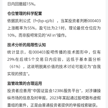
日内回撤超15%。
仓位管理的科学配置
依据凯利公式（f=(bp-q)/b），当某投资者判断000403
上涨概率为55%，盈亏比为2:1时，理论最优仓位应为
10%，而非股吧常见的"All in"操作。
技术分析的局限性认知
统计显示，在000403股吧传播的技术图形中，仅有
29%在后续5个交易日内应验，远低于基本面分析
（61%），这说明脱离价值的技术讨论可能沦为"自我
实现的预言"。
监管政策的合理运用
投资者应善用"中国证监会12386服务平台"，对涉嫌操
纵市场的信息及时举报，2023年某起通过股吧散布虚假
重组的案件，正是由普通投资者提供的举报线索破获。