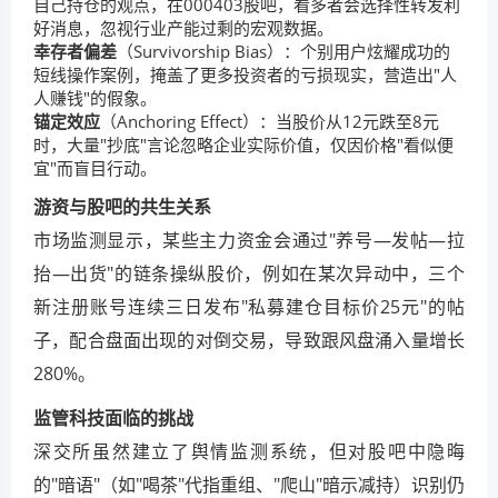
自己持仓的观点，在000403股吧，看多者会选择性转发利
好消息，忽视行业产能过剩的宏观数据。
幸存者偏差
（Survivorship Bias）：个别用户炫耀成功的
短线操作案例，掩盖了更多投资者的亏损现实，营造出"人
人赚钱"的假象。
锚定效应
（Anchoring Effect）：当股价从12元跌至8元
时，大量"抄底"言论忽略企业实际价值，仅因价格"看似便
宜"而盲目行动。
游资与股吧的共生关系
市场监测显示，某些主力资金会通过"养号—发帖—拉
抬—出货"的链条操纵股价，例如在某次异动中，三个
新注册账号连续三日发布"私募建仓目标价25元"的帖
子，配合盘面出现的对倒交易，导致跟风盘涌入量增长
280%。
监管科技面临的挑战
深交所虽然建立了舆情监测系统，但对股吧中隐晦
的"暗语"（如"喝茶"代指重组、"爬山"暗示减持）识别仍