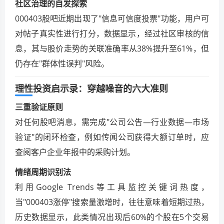
社区治理的自发探索
000403股吧近期出现了"信息可信度投票"功能，用户可
对帖子真实性进行打分，数据显示，经过社区审核的信
息，其与股价走势的关联准确率从38%提升至61%，但
仍存在"群体性误判"风险。
理性投资启示录：穿越噪音的六大准则
三重验证原则
对任何股吧消息，需完成"公司公告—行业数据—市场
验证"的闭环检查，例如传闻公司获得大额订单时，应
查阅客户企业年报中的采购计划。
情绪周期识别法
利用Google Trends等工具监控关键词热度，
当"000403涨停"搜索量激增时，往往意味着短期过热，
历史数据显示，此类情况出现后60%的个股在5个交易