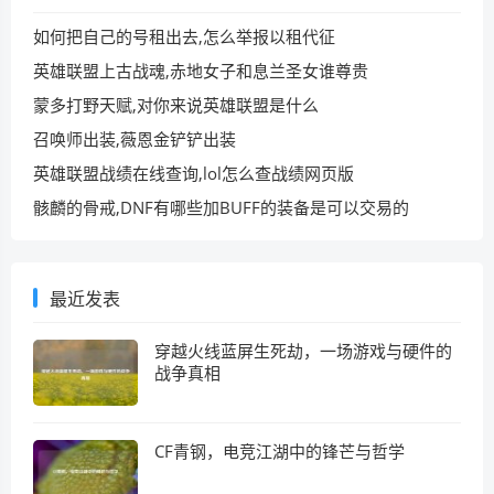
如何把自己的号租出去,怎么举报以租代征
英雄联盟上古战魂,赤地女子和息兰圣女谁尊贵
蒙多打野天赋,对你来说英雄联盟是什么
召唤师出装,薇恩金铲铲出装
英雄联盟战绩在线查询,lol怎么查战绩网页版
骸麟的骨戒,DNF有哪些加BUFF的装备是可以交易的
最近发表
穿越火线蓝屏生死劫，一场游戏与硬件的
战争真相
CF青钢，电竞江湖中的锋芒与哲学