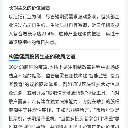
长期主义的价值回归
以造纸行业为例，尽管短期受需求波动影响，但头部企
业通过布局再生纸、生物质材料等赛道，近三年研发投
入复合增长率达21.4%，这种产业逻辑的把握，远胜于
追逐股吧中的每日热点。
构建健康投资生态的破局之道
000403股吧的喧嚣,本质上是注册制改革进程中市场成
熟度不足的缩影，监管层需要加快构建"智能监管+投资
者教育"的双轮驱动体系，例如通过区块链技术对信息
源追溯，或者开发"股吧信息健康指数"评级工具，而对
散户而言，唯有建立独立决策能力，方能在嘈杂的股吧
浪潮中守住理性底线，正如巴菲特所言："市场短期是
投票机，长期是称重机。"当更多投资者学会用"称重"思
维替代"投票"冲动，中国资本市场才能真正走向价值投