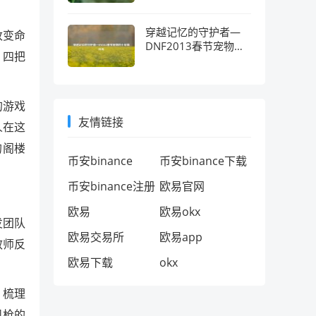
穿越记忆的守护者—
改变命
DNF2013春节宠物的
，四把
十年情怀考
的游戏
友情链接
人在这
的阁楼
币安binance
币安binance下载
币安binance注册
欧易官网
欧易
欧易okx
发团队
欧易交易所
欧易app
效师反
欧易下载
okx
，梳理
机枪的