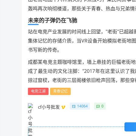
轰鸣再次响彻楼道，那些关于青春、热血与兄弟情
未来的子弹仍在飞驰
站在电竞产业发展的时间线上回望，"老街"已超越
集体记忆的存储介质，当VR设备开始模拟老街地图
书写新的传奇。
成都某电竞主题咖啡馆里，墙上悬挂的巨幅老街地
成了最生动的文化注脚："2017年在这里认识了我
掠过窗棂，老街的三层阁楼依旧枪声回荡，那些穿
电竞江湖
青春记忆
14064
0
cf小号批发