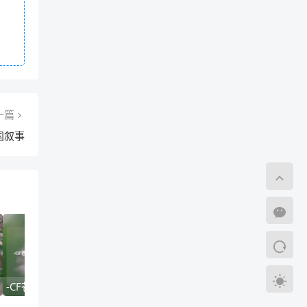
一篇
国叙事
-CF苍雷，电竞江湖中的雷电之刃与战术革命
电竞江湖的卧虎藏龙之地，LOL九大区高手实力全解析