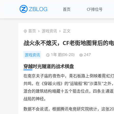
首页
CF排位号
首页
游戏资讯
正文
战火永不熄灭，CF老街地图背后的
1年 前(06-20)
247
游戏资讯
穿越时光隧道的战术棋盘
在南京夫子庙的夜色中，青石板路上倒映着霓虹灯
共鸣，在《穿越火线》的"运输船"和"沙漠灰"之
混合的建筑结构暗藏十五个狙击位点，四条主通道
战局的神经。
数据不会说谎，根据腾讯电竞研究院统计，这张200