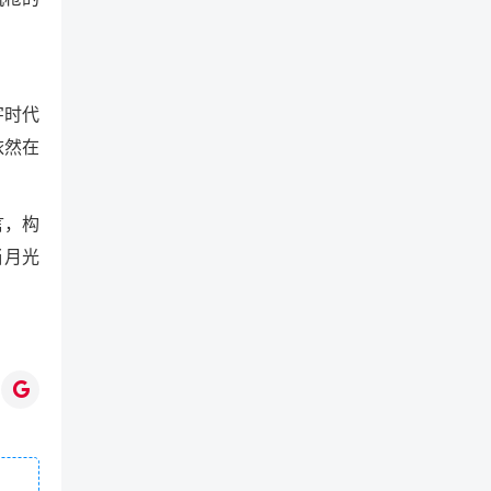
字时代
依然在
言，构
当月光