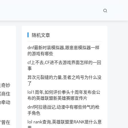
随机文章
dnf最新时装模拟器,跟崽崽模拟器一样
的游戏有哪些
cf上不去,CF进不去游戏界面怎样的一回
事
异次元裂缝的力量,圣者之鸣号为什么没
了
生奇妙
lol1周年,如何评价拳头十周年发布会公
层商住
布的英雄联盟新英雄赛娜宣传片
为牵动
dnf阿拉德战记,动漫中有哪些帅气的枪
手角色
lol rank查询,英雄联盟里RANK是什么意
"曾在
思