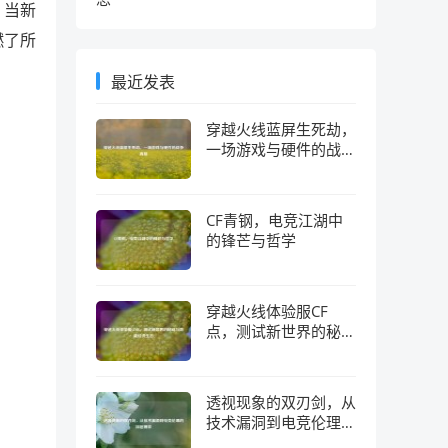
，当新
燃了所
最近发表
穿越火线蓝屏生死劫，
一场游戏与硬件的战争
真相
CF青钢，电竞江湖中
的锋芒与哲学
穿越火线体验服CF
点，测试新世界的秘钥
与隐藏经济生态
透视现象的双刃剑，从
技术漏洞到电竞伦理的
深层博弈