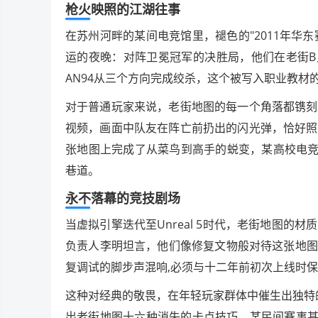
枪火映照的江湖往事
在苏州河畔的某间电竞馆里，褪色的"2011年华
运的夜晚：对阵卫冕冠军的决胜局，他们在老街B
AN94从三个方向完成绞杀，这个被写入职业教材
对于普通玩家来说，老街地图的每一个角落都镌刻着
视频，画面中队友在阵亡前扔出的闪光弹，恰好照
张地图上完成了从菜鸟到高手的蜕变，某高校电竞
巷道。
永不落幕的竞技剧场
当虚拟引擎迭代至Unreal 5时代，老街地图
负责人李明坦言，他们像修复文物般对待这张地图
复调试的脚步声混响,必须与十二年前初次上线时
这种对经典的敬畏，在年轻玩家群体中催生出独特的
出老街地图十六种消失的卡点技巧，某民间赛事甚