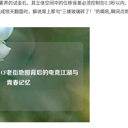
素养的试金石，其立体空间中的位移误差必须控制在0.3秒以内
"完成惊天翻盘时，解说席上那句"三楼玻璃碎了！"的嘶吼,瞬间点