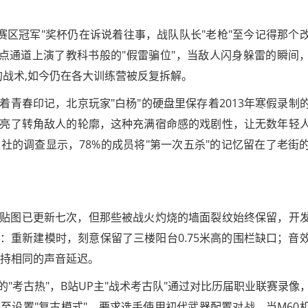
东赛区冠军"奖杯仍在诉说着往事，战队队长"老枪"至今记得那个
点通道上演了教科书般的"假雷骗位"，当敌人闪身躲雷的瞬间
的战术,如今仍在各大训练营被反复拆解。
青春印记，北京玩家"白杨"的硬盘里保存着2013年寒假录制
亮了转角敌人的轮廓，这种充满宿命感的戏剧性，让无数年轻
社的调查显示，78%的成员将"第一次五杀"的记忆留在了老街
的材质贴图已更新七次，但那些被战火灼烧的墙面裂纹始终保留，开
：重新建模时，刻意保留了三楼阳台0.75米高的围栏缺口；音
保持相同的声音延迟。
"考古热"，B站UP主"战术考古队"通过对比历届职业联赛录像
至设置"复古模式"，要求选手使用初代武器配置对战，当M60