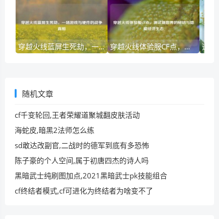
穿越火线蓝屏生死劫，一场游戏与硬件的战争真相
穿越火线体验服CF点，测试新世界的秘钥与隐藏经济生态
随机文章
cf千变轮回,王者荣耀道聚城翻皮肤活动
海蛇皮,暗黑2法师怎么练
sd敢达改副官,二战时的德军到底有多恐怖
陈子豪的个人空间,属于初唐四杰的诗人吗
黑暗武士纯刷图加点,2021黑暗武士pk技能组合
cf终结者模式,cf可进化为终结者为啥变不了