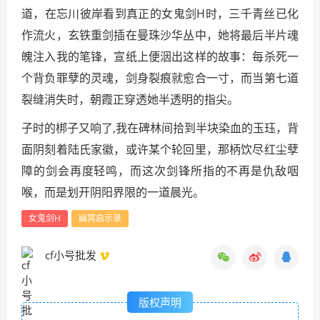
道，在忘川彼岸看到真正的女鬼剑H时，三千青丝已化
作流火，玄铁重剑插在曼珠沙华丛中，她将最后半片魂
魄注入我的笔锋，宣纸上便洇出这样的故事：每杀死一
个背负罪孽的灵魂，剑身裂痕就愈合一寸，而当第七道
裂缝消失时，朝霞正穿透她半透明的指尖。
子时的梆子又响了,我在碑林间拾到半块染血的玉珏，背
面阴刻着陆氏家徽，或许某个轮回里，那柄饮尽红尘孽
障的剑会再度轻鸣，而这次剑锋所指的不再是仇敌咽
喉，而是划开阴阳界限的一道晨光。
女鬼剑H
幽冥启示录
cf小号批发
版权声明