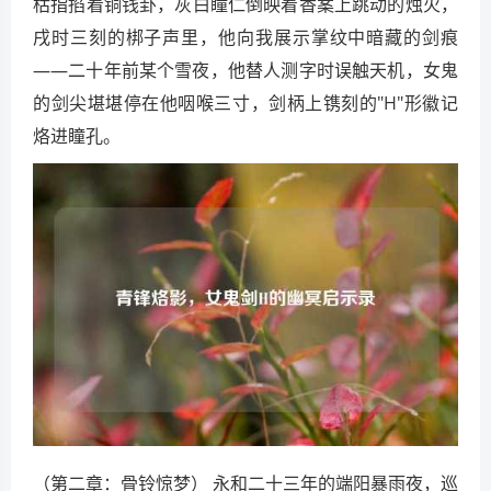
枯指掐着铜钱卦，灰白瞳仁倒映着香案上跳动的烛火，
戌时三刻的梆子声里，他向我展示掌纹中暗藏的剑痕
——二十年前某个雪夜，他替人测字时误触天机，女鬼
的剑尖堪堪停在他咽喉三寸，剑柄上镌刻的"H"形徽记
烙进瞳孔。
（第二章：骨铃惊梦） 永和二十三年的端阳暴雨夜，巡