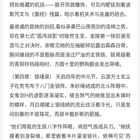
锷处暗藏的机括——旋开凤首雕饰，可见内壁铭刻着波
斯咒文与《墨经》残篇，昭示着机关术与巫蛊的结合。
最诡谲的是她的剑招,看似承袭巴山夜雨剑的连绵之势，
却在第七式"孤鸿掠影"时陡然生变，金陵第一快剑谢无
涯与之对决时，亲眼见她的左袖破碎后露出森森白骨，
腕间缠绕的不是筋脉而是浸过尸油的玄铁链，链尾缀着
的青铜铃铛摇响时，方圆十里的野狗都会发出哭嚎。
（第四章：锁魂录） 天启四年的中元节，云游方士玄尘
子在荒宅布下八门金锁阵，朱砂绳结成的北斗阵眼中，
女鬼剑H的虚影逐渐凝实，褪去煞气的她竟显出未嫁时
的模样，月白襦裙上银线绣的流云纹泛着冷光，只是发
间别着的不是珠花，而是半截折断的箭簇。
"他们用我的生辰八字作阵眼，将怨气炼成兵刃。"她抚
摸着剑身裂缝，那里嵌着半片鎏金锁片，依稀可见"苏