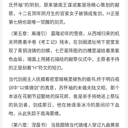
氏怀袖"的阴刻，原来镇南王谋逆案是场精心策划的献
祭，十二名阴年阴月生的官家女子被铸成鬼剑，H正是
第七柄也是唯一觉醒的剑灵。
（第五章：离魂引） 嘉隆初年的雪夜，从西域归来的机
关师携着半卷《考工记》残本，在剑阁遗址地下密室发
现了青铜浇铸的剑模，七芒星阵图的凹槽里凝结着黑紫
色血垢，墙面上用赭石描绘的献祭仪式中，主祭者手持
的正是刻着"H"符文的短刃。
当代剑阁主人抚摸着密室暗格里褪色的婚书,终于明白祖
训中"以情铸剑"的真意，苏怀袖的未婚夫陆文昭，那个
本该在花朝节迎娶她的探花郎，竟是亲手将她送上祭坛
的执剑者，剑成那日，他在她逐渐冰冷的唇间印下血
吻，从此失踪于南海雾瘴。
（第六章：涅盘书） 当我跟随当代镇魂人穿过九曲黄泉