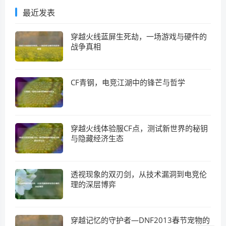
最近发表
穿越火线蓝屏生死劫，一场游戏与硬件的
战争真相
CF青钢，电竞江湖中的锋芒与哲学
穿越火线体验服CF点，测试新世界的秘钥
与隐藏经济生态
透视现象的双刃剑，从技术漏洞到电竞伦
理的深层博弈
穿越记忆的守护者—DNF2013春节宠物的