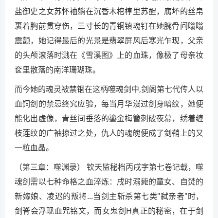
盐御史之女苏怀袖躺在沉香木棺椁里苏醒，腐坏的丝帛
裹着胸前贯穿伤，三寸长的青铜镇魂钉在她腕骨间嗡嗡
震颤，她记得最后的光景是翡翠屏风后寒光乍现，父亲
的头颅滚落时溅在《雪溪图》上的血珠，像极了母亲妆
奁里散落的南洋珊瑚珠。
而今她的魂灵被禁锢在这柄噬魂剑中,剑阁第七代传人以
血饲剑的禁忌终究应验，每当月华漫过剑身暗纹，她便
能化出虚像，青丝间垂落的鎏金梅簪刺破夜幕，绣着缠
枝莲纹的广袖掠过之处，仇人的魂魄便成了剑鞘上的又
一粒血晶。
（第三章：噬渊录） 钦天监秘档丙戌字第七卷记载，噬
魂剑需以七种命格之血淬炼：戌时溺毙的童女、自焚的
新嫁娘、凌迟的叛将...当剑主斩杀第七类"弑亲者"时，
剑脊会浮现血咒铭文，而女鬼剑H真正的秘密，在于剑