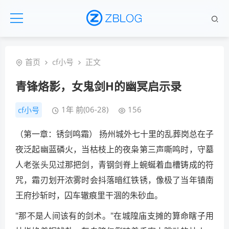
首页
cf小号
正文
青锋烙影，女鬼剑H的幽冥启示录
1年 前(06-28)
156
cf小号
（第一章：锈剑鸣霜） 扬州城外七十里的乱葬岗总在子
夜泛起幽蓝磷火，当枯枝上的夜枭第三声嘶鸣时，守墓
人老张头见过那把剑，青钢剑脊上蜿蜒着血槽铸成的符
咒，霜刃划开浓雾时会抖落暗红铁锈，像极了当年镇南
王府抄斩时，囚车辙痕里干涸的朱砂血。
"那不是人间该有的剑术。"在城隍庙支摊的算命瞎子用