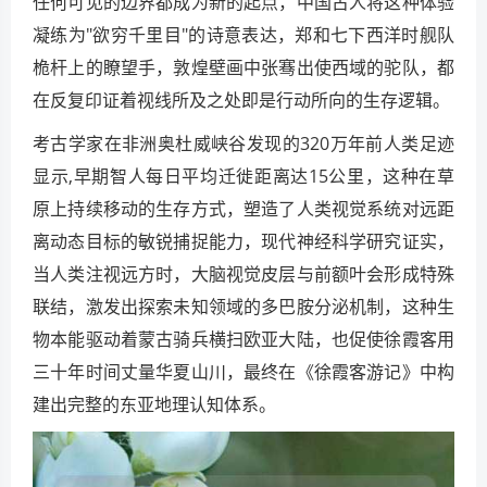
任何可见的边界都成为新的起点，中国古人将这种体验
凝练为"欲穷千里目"的诗意表达，郑和七下西洋时舰队
桅杆上的瞭望手，敦煌壁画中张骞出使西域的驼队，都
在反复印证着视线所及之处即是行动所向的生存逻辑。
考古学家在非洲奥杜威峡谷发现的320万年前人类足迹
显示,早期智人每日平均迁徙距离达15公里，这种在草
原上持续移动的生存方式，塑造了人类视觉系统对远距
离动态目标的敏锐捕捉能力，现代神经科学研究证实，
当人类注视远方时，大脑视觉皮层与前额叶会形成特殊
联结，激发出探索未知领域的多巴胺分泌机制，这种生
物本能驱动着蒙古骑兵横扫欧亚大陆，也促使徐霞客用
三十年时间丈量华夏山川，最终在《徐霞客游记》中构
建出完整的东亚地理认知体系。