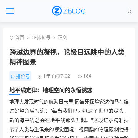
首页
CF排位号
正文
跨越边界的凝视，论极目远眺中的人类
精神图景
1年 前(07-02)
184
CF排位号
地平线定律：地理空间的永恒诱惑
地理大发现时代的航海日志里,葡萄牙探险家达伽马在绕
过好望角后写道："每当我们以为抵达了世界的尽头，
新的海平线总会在地平线那头升起。"这段记录精准揭
示了人类与生俱来的视觉困境：视网膜的物理限制使得