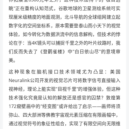
眺"正在重构认知范式，谷歌地球的卫星测绘系统可实
现厘米级精度的地面观测，北斗导航的全球组网建立起
数字化的空间坐标系，原本需要登泰山而小天下的视觉
体验，如今转化为数据洪流中的信息解构，但技术的悖
论在于：当4K镜头可以捕捉千里之外的叶片纹路时，我
们反而失去了《登鹳雀楼》中"白日依山尽"的意境审
美。
这种现象在脑机接口技术领域尤为凸显：美国
Neuralink公司开发的视觉芯片可将数字信号直接输入
视神经，理论上能实现"目视千里"的增强体验，但这种
技术强化究竟是认知的解放还是感官的囚禁？敦煌第
172窟壁画中的"经变图"或许给出了启示——画师将须
弥山、四大部洲等佛教宇宙观元素压缩在有限画幅中，
通过视觉符号的象征性组合，实现了有限空间向无限维