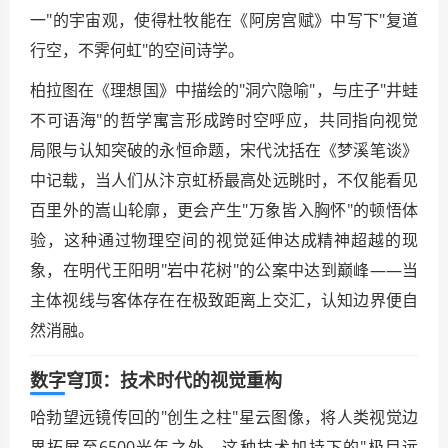
一"的宇宙观，使得杜牧能在《阿房宫赋》中写下"复道
行空，不霁何虹"的空间诗学。
柏拉图在《理想国》中描绘的"洞穴隐喻"，与庄子"井蛙
不可语海"的哲学寓言形成跨时空呼应，共同指向视觉
局限与认知突破的永恒命题，宋代沈括在《梦溪笔谈》
中记载，当人们从汴京虹桥最高处远眺时，不仅能看见
百里外的嵩山轮廓，更会产生"万象皆入胸怀"的顿悟体
验，这种通过物理空间的视觉延伸达成精神超越的现
象，在明代王阳明"岩中花树"的公案中达到巅峰——当
主体视线与客体存在在极致距离上交汇，认知边界便自
然消融。
数字穹顶：技术时代的视觉重构
哈勃望远镜传回的"创生之柱"星云图像，将人类视觉边
界拓展至6500光年之外，这种技术加持下的"极目远