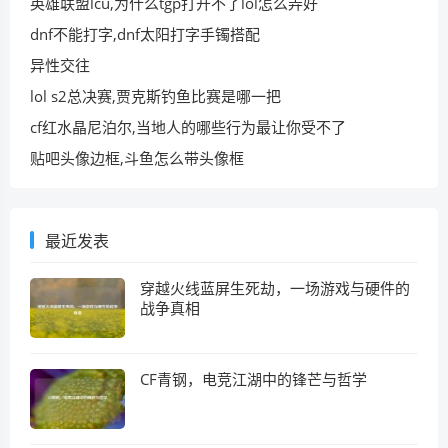
英雄联盟lcu,为什么tgp打开不了lol怎么弄好
dnf不能打字,dnf太阳打字手镯搭配
异性交往
lol s2总决赛,贾克斯钓鱼比赛是哪一把
cf红水晶尼泊尔,当地人的哪些行为最让你受不了
贴吧头像边框,斗鱼怎么带头像框
最近发表
穿越火线蓝屏生死劫，一场游戏与硬件的
战争真相
CF青钢，电竞江湖中的锋芒与哲学