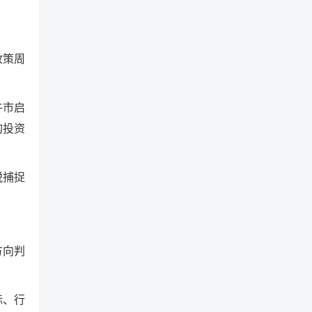
政策周
牛市启
构投资
锐捕捉
方向判
。
标、行