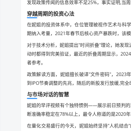
发现政策传闻的信息效率不足25%，事实证明,当
穿越周期的投资心法
在妮姐的投资体系中，仓位管理被视作艺术与科学
期纳入考量，2021年春节后核心资产暴跌时，该
对于技术分析，妮姐提出"时间折叠"理论，她发现沪
动时都得到完美验证，最近的折叠周期显示，202
者参考。
政策解读方面，妮姐擅长破译"文件密码"，202
到IPO节奏调整的先兆，随后的新股发行放缓,完
与市场对话的智慧
妮姐的早评视频有个独特惯例——展示前日预判的
断准确率稳定在78%以上，最令人称道的是2020
在量化交易盛行的今天，妮姐始终坚持"人机结合