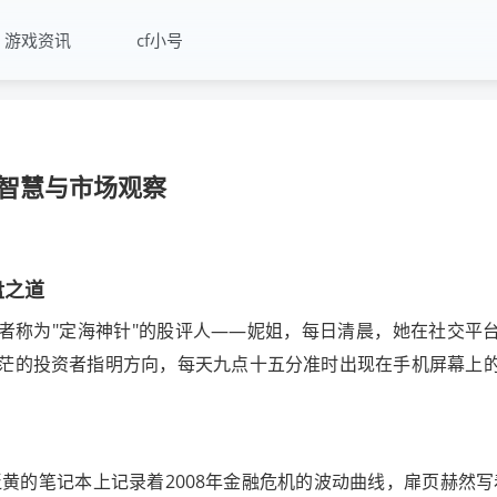
游戏资讯
cf小号
智慧与市场观察
盘之道
者称为"定海神针"的股评人——妮姐，每日清晨，她在社交平
迷茫的投资者指明方向，每天九点十五分准时出现在手机屏幕上
黄的笔记本上记录着2008年金融危机的波动曲线，扉页赫然写