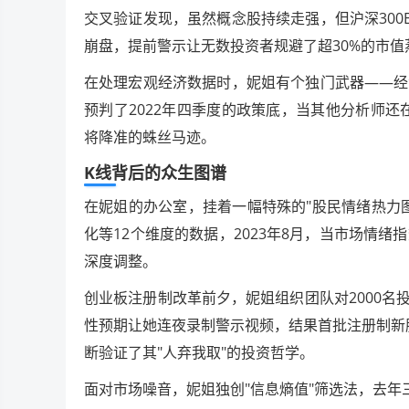
交叉验证发现，虽然概念股持续走强，但沪深300
崩盘，提前警示让无数投资者规避了超30%的市值
在处理宏观经济数据时，妮姐有个独门武器——经
预判了2022年四季度的政策底，当其他分析师还在
将降准的蛛丝马迹。
K线背后的众生图谱
在妮姐的办公室，挂着一幅特殊的"股民情绪热力
化等12个维度的数据，2023年8月，当市场情绪
深度调整。
创业板注册制改革前夕，妮姐组织团队对2000名
性预期让她连夜录制警示视频，结果首批注册制新股
断验证了其"人弃我取"的投资哲学。
面对市场噪音，妮姐独创"信息熵值"筛选法，去年