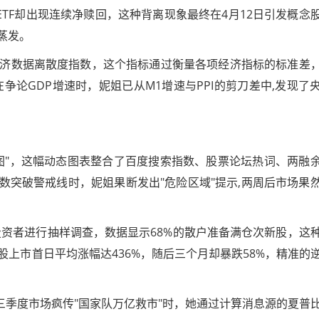
ETF却出现连续净赎回，这种背离现象最终在4月12日引发概念
蒸发。
济数据离散度指数，这个指标通过衡量各项经济指标的标准差
争论GDP增速时，妮姐已从M1增速与PPI的剪刀差中,发现了
图"，这幅动态图表整合了百度搜索指数、股票论坛热词、两融
指数突破警戒线时，妮姐果断发出"危险区域"提示,两周后市场果
投资者进行抽样调查，数据显示68%的散户准备满仓次新股，这
上市首日平均涨幅达436%，随后三个月却暴跌58%，精准的
三季度市场疯传"国家队万亿救市"时，她通过计算消息源的夏普