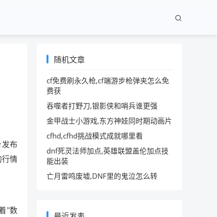
随机文章
cf免费刷永久枪,cf端游步枪弹夹怎么免
费获
吞噬者打野刀,银影侠和哨兵谁更强
金甲战士小游戏,东方神娃同时期动画片
cfhd,cfhd挑战模式成就哪里看
台发布
dnf死灵法师加点,英雄联盟盖伦加点技
的行情
能出装
亡月雷鸣废墟,DNF里的鬼泣怎么转
着"数
最近发表