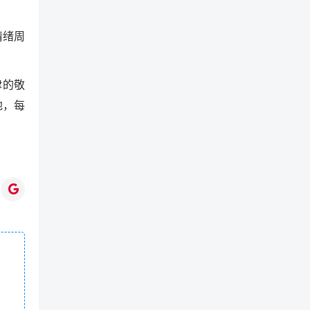
情绪周
律的敬
地，每