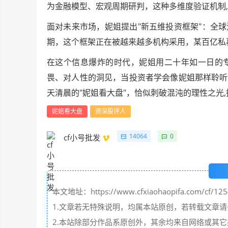
为金融模型、宏观周期研判，这种多维度验证机制
面对未来市场，妮姐提出"新五维投资框架"：全
期，这个框架正在被越来越多机构采用，某百亿私募
在这个信息爆炸的时代，妮姐用二十年如一日的
畏、对人性的洞见，当投资者学会像妮姐那样聆听
天清晨的"妮姐看大盘"，恰似刺破混沌的理性之光
妮姐看大盘
资深股评人
14064
0
cf小号批发
本文地址：https://www.cfxiaohaopifa.com/cf/125
1.文章若无特殊说明，均属本站原创，若转载文章
2.本站除部分作品系原创外，其余均来自网络或其