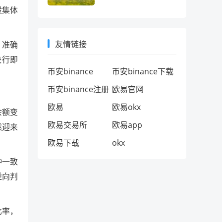
十年情怀考
股集体
友情链接
，准确
央行即
币安binance
币安binance下载
币安binance注册
欧易官网
欧易
欧易okx
余额变
欧易交易所
欧易app
然迎来
欧易下载
okx
种一致
逆向判
比率，