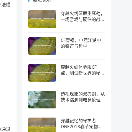
算法模
穿越火线蓝屏生死劫，
一场游戏与硬件的战争
真相
CF青钢，电竞江湖中
的锋芒与哲学
穿越火线体验服CF
点，测试新世界的秘钥
与隐藏经济生态
透视现象的双刃剑，从
技术漏洞到电竞伦理的
深层博弈
穿越记忆的守护者—
DNF2013春节宠物的
她通过