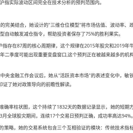
周沪指实际波动区间完全在技术分析的预判范围内。
的完美结合，她设计的"三维仓位模型"将市场估值、波动率、
模型自动触发减仓指令，帮助投资者保存了75%的胜利果实。
指存在87周的核心周期律，这个规律在2015年股灾和2019年
4年二季度可能出现重要变盘窗口,这个预判正在被越来越多的机
3年中央金融工作会议后，她从"活跃资本市场"的表述变化中，敏
全印证了她对政策导向的前瞻性解读。
准确率柱状图，这个持续了1832天的数据记录显示，她的短期
年3月全球股灾期间，连续17个交易日预判正确，成功率高达94%
"的策略，她的交易系统包含三个互相验证的模块：传统技术指