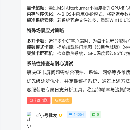
显卡超频
：通过MSI Afterburner小幅度提升GPU
内存时序优化
：在BIOS中启用XMP模式，将延迟参数从
纯净系统安装
：若系统冗余文件过多，重装Win10 L
特殊场景应对策略
多开卡顿
：运行多个CF客户端时，为每个进程分配独立CPU
爆破模式卡顿
：提前加载热门地图（如黑色城镇）的
突然卡屏死机
：检查散热系统，GPU温度超过85℃
系统性排查与耐心调试
解决CF卡屏问题需结合硬件、系统、网络等多维
优先级逐步优化，并定期维护系统，通过上述方法
客服获取专属日志分析工具，稳定的帧率与流畅的
CF卡屏问题
玩家困扰
14064
0
cf小号批发