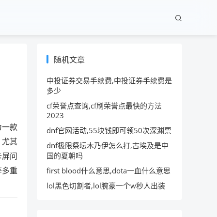
随机文章
中投证券交易手续费,中投证券手续费是
多少
cf荣誉点查询,cf刷荣誉点最快的方法
2023
为一款
dnf官网活动,55块钱即可领50次深渊票
，尤其
dnf极限祭坛木乃伊怎么打,古埃及是中
卡屏问
国的夏朝吗
等多重
first blood什么意思,dota一血什么意思
lol黑色切割者,lol腕豪一个w秒人出装