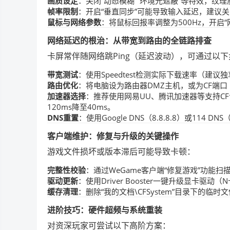
画质设定
：关闭“动态模糊”“环境光遮蔽”等特效，纹理
帧率限制
：开启“垂直同步”可能导致输入延迟，建议关闭
鼠标与网络参数
：将鼠标回报率调整为500Hz，开启
网络延迟的根治：从带宽到路由的全链路排查
卡屏常伴随网络跳Ping（延迟波动），可通过以
带宽测试
：使用Speedtest检测实际下载速率（建议独
路由优化
：将电脑设为路由器DMZ主机，或为CF端口（TCP
加速器选择
：推荐使用网易UU、腾讯加速器等支持C
120ms降至40ms。
DNS重置
：使用Google DNS（8.8.8.8）或114 DN
客户端维护：修复与升级的关键操作
游戏文件损坏或版本滞后可能导致卡顿：
完整性校验
：通过WeGame客户端“修复游戏”功能扫
驱动更新
：使用Driver Booster一键升级显卡驱动（
缓存清理
：删除“我的文档\CFSystem”目录下的
进阶技巧：硬件超频与系统重装
对资深玩家可尝试以下高阶方案：