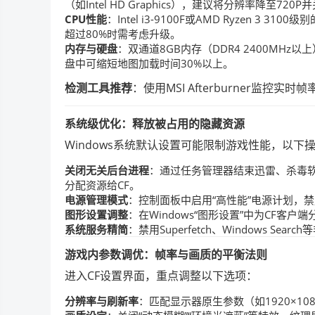
（如Intel HD Graphics），建议将分辨率降至720
CPU性能
：Intel i3-9100F或AMD Ryzen
超过80%时需考虑升级。
内存与硬盘
：双通道8GB内存（DDR4 2400MH
盘中可缩短地图加载时间30%以上。
检测工具推荐
：使用MSI Afterburner监控实时
系统级优化：释放被占用的隐藏资源
Windows系统默认设置可能限制游戏性能，以下
关闭无关后台进程
：通过任务管理器结束迅雷、杀毒软
分配资源给CF。
电源管理模式
：控制面板中启用“高性能”电源计划，禁
图形设置调整
：在Windows“图形设置”中为CF客户
系统服务精简
：禁用Superfetch、Windows Sear
游戏内参数调优：帧率与画质的平衡法则
进入CF设置界面，重点调整以下选项：
分辨率与刷新率
：匹配显示器原生参数（如1920×10