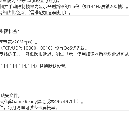
质量设为“中等”以减轻显存压力。
并手动限制帧率为显示器刷新率的1.5倍（如144Hz屏锁200帧）
“网络优化”选项（需搭配加速器使用）。
下步骤排查：
享带宽≥20Mbps）。
/UDP: 10000-10010）设置QoS优先级。
F专线的工具，降低跨服延迟，测试显示，使用加速器后平均延迟可从
S（114.114.114.114）替换默认设置。
描缺失文件。
N卡推荐Game Ready驱动版本496.49以上）。
临时文件，每月清理可减少卡屏概率。