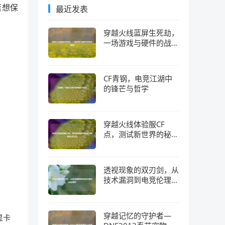
若想保
最近发表
穿越火线蓝屏生死劫，
一场游戏与硬件的战争
真相
CF青钢，电竞江湖中
的锋芒与哲学
穿越火线体验服CF
点，测试新世界的秘钥
与隐藏经济生态
透视现象的双刃剑，从
技术漏洞到电竞伦理的
深层博弈
穿越记忆的守护者—
显卡