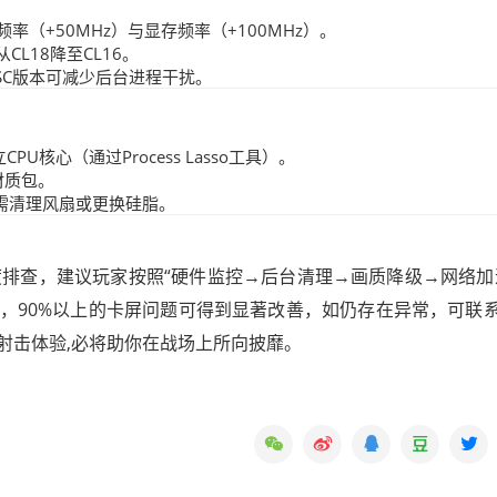
核心频率（+50MHz）与显存频率（+100MHz）。
CL18降至CL16。
TSC版本可减少后台进程干扰。
核心（通过Process Lasso工具）。
材质包。
时需清理风扇或更换硅脂。
度排查，建议玩家按照“硬件监控→后台清理→画质降级→网络加
，90%以上的卡屏问题可得到显著改善，如仍存在异常，可联
射击体验,必将助你在战场上所向披靡。