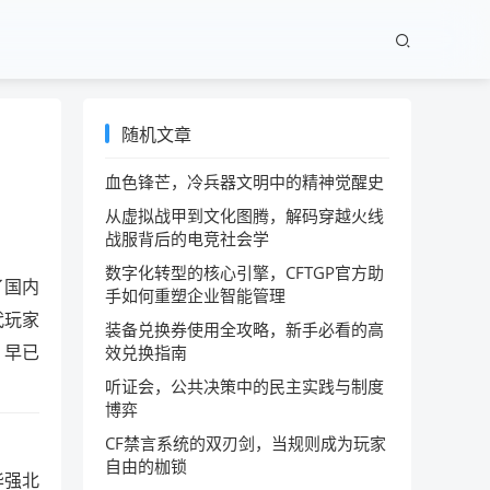
随机文章
血色锋芒，冷兵器文明中的精神觉醒史
从虚拟战甲到文化图腾，解码穿越火线
战服背后的电竞社会学
数字化转型的核心引擎，CFTGP官方助
了国内
手如何重塑企业智能管理
代玩家
装备兑换券使用全攻略，新手必看的高
，早已
效兑换指南
听证会，公共决策中的民主实践与制度
博弈
CF禁言系统的双刃剑，当规则成为玩家
自由的枷锁
华强北