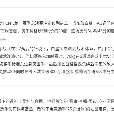
2年CFPL第一赛季总决赛注定位列前三，当东珈白鲨与AG迅游
前三周售罄，黄牛价格炒到原价的20倍，这场历时5小时43分的
折点。
珈战队在2:7落后的绝境下，白鲨突然改变战术体系，启用冷
规战术连追6分，当比赛拖入加时赛时，70kg在B通道完成电竞史
，切换手枪爆头近身突击手，最后用匕首格挡反杀绕后偷袭的敌
更推动CF同时在线人数突破300万,直接促成腾讯加码5亿电竞
留下的远不止奖杯与数据，他们首创的"赛事-直播-周边"商业闭
选手伤病保障基金，改写了电竞选手"25岁退休"的残酷定律，