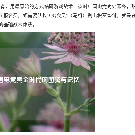
通宵，用最原始的方式钻研游戏战术，彼时中国电竞尚处寒冬，
元报名费，都需要队长"QQ会员"（马哲）掏出积蓄垫付，就是
展的基础战术体系。