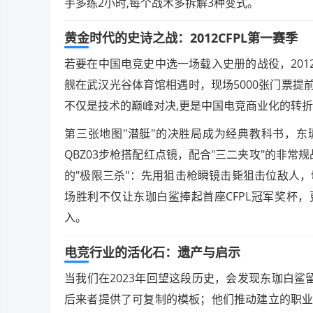
手多练2小时,每个战术多拆解3种变式。
黄金时代的史诗之战：2012CFPL第一赛季
若要在中国电竞史中选一场载入史册的战役，201
舰在武汉光谷体育馆相遇时，现场5000张门票提
不仅是技术的巅峰对决,更是中国电竞商业化的转
第三张地图"潜艇"的决胜局成为经典教科书，东
QBZ03步枪搭配红点镜，配合"三二夹攻"的非常
的"极限三杀"：先用狙击枪瞬镜击毙狙击位敌人
场胜利不仅让东珈白鲨捧起首座CFPL冠军奖杯，
入。
电竞行业的活化石：遗产与启示
当我们在2023年回望这段历史，会发现东珈白鲨
后来者提供了可复制的模板；他们推动建立的职业