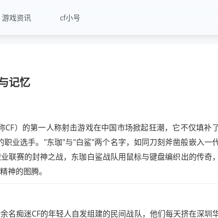
游戏资讯
cf小号
与记忆
e，简称CF）的第一人称射击游戏在中国市场掀起狂潮，它不仅填补
的职业选手。"东珈"与"白鲨"两个名字，如同刀刻斧凿般嵌入一
L职业联赛的封神之战，东珈白鲨战队用鼠标与键盘编织出的传奇
代精神的图腾。
十余名痴迷CF的年轻人自发组建的民间战队，他们每天挤在深圳