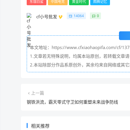
东珈白鲨
中国电竞
黄金时代
图腾记忆
14064
0
cf小号批发
本文地址：https://www.cfxiaohaopifa.com/cf/137
1.文章若无特殊说明，均属本站原创，若转载文章
2.本站除部分作品系原创外，其余均来自网络或其
上一篇
钢铁洪流，霸天零式守卫如何重塑未来战争防线
相关推荐