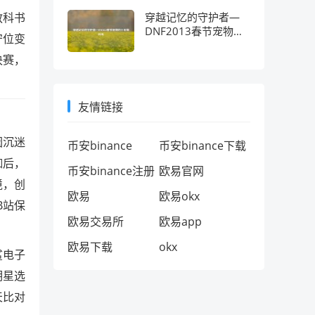
教科书
穿越记忆的守护者—
DNF2013春节宠物的
守位变
十年情怀考
决赛，
友情链接
因沉迷
币安binance
币安binance下载
珈后，
币安binance注册
欧易官网
境，创
欧易
欧易okx
B站保
欧易交易所
欧易app
欧易下载
okx
鲨电子
明星选
天比对