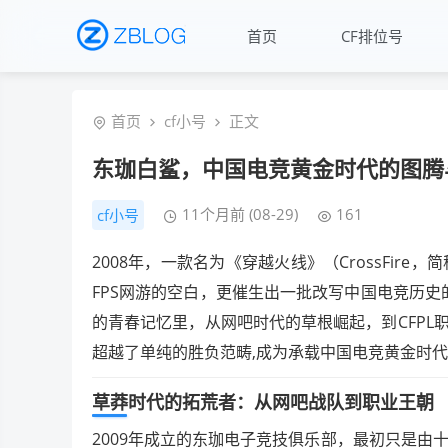
首页
CF排位号
首页
cf小号
正文
东珈白鲨，中国电竞黄金时代的图腾
11个月前 (08-29)
161
cf小号
2008年，一款名为《穿越火线》（CrossFir
FPS网游的空白，更催生出一批改写中国电竞历史
的青春记忆里，从网吧时代的草根崛起，到CFP
超越了单纯的胜负范畴,成为承载中国电竞黄金时
草莽时代的拓荒者：从网吧战队到职业王朝
2009年成立的东珈电子竞技俱乐部，最初只是由