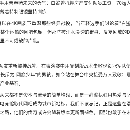
手用青春赌未来的勇气：白鲨曾抵押房产支付队员工资，70kg
戴着特制眼镜坚持训练...
得以在4K画质下重温那些经典战役，当年轻选手们讨论着"白
自某个闷热的网吧包厢，但那些被汗水浸透的键盘、反复回放的D
链里不可或缺的片段。
与昔日队友重新披挂战袍，在表演赛中用复刻版战术击败现役冠军队
长斥为"网瘾少年"的男孩，如今站在舞台中央接受万人致敬；
阳产业基石。
从来都不是资本与流量的简单堆砌，而是一群偏执狂用热爱与
电竞馆取代网吧成为城市新地标，我们不该忘记，正是这些在
之路，他们的传奇或许会随着版本更新而褪色，但那份敢于在