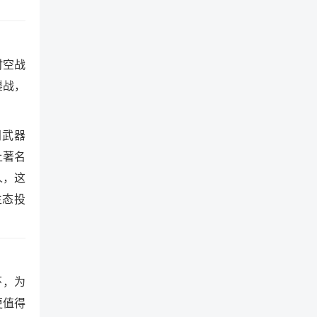
时空战
鏖战，
门武器
上著名
人，这
生态投
环，为
更值得