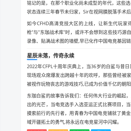
铭记的是，在那个职业化尚未成型的年代，这些选
状态连续三年春节未归家，Sir在视网膜脱落手术后
如今CFHD高清竞技大区的上线，让新生代玩家
枪"与"东珈战术库"时，或许不会想到这些技巧源
录像、贴满战术图的墙壁,早已化作中国电竞基因
星辰未落，传奇永续
2022年CFPL十周年庆典上，当36岁的白鲨
现场观众席爆发出跨越十年的欢呼，那些曾经被家
被视作玩物丧志的游戏技巧,已成为价值千亿的朝
东珈白鲨的故事告诉我们：任何伟大行业的崛起，
出的光芒，当电竞选手入选亚运正式比赛项目，当
摸索前行的先行者，用青春为中国电竞铺就了黄金
域开疆拓土的勇气,将永远在电竞星河中闪耀。