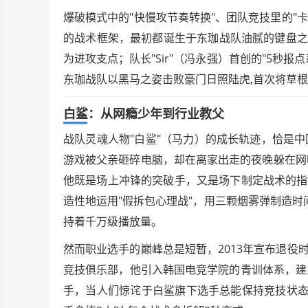
爆破模式中的"快慢攻节奏转换"、团队竞技里的"
的战术框架，最初都诞生于东珈战队油腻的键盘之上
为进攻支点；队长"Sir"（冯永强）首创的"5秒报
东珈战队以黑马之姿击败豪门日照陆虎,首次将草
白鲨：从网瘾少年到行业教父
战队灵魂人物"白鲨"（马力）的成长轨迹，恰是
游戏被父亲砸碎电脑，却在离家出走的夜晚躲在网
他既是场上冲锋的突破手，又是场下制定战术的指挥
造性地运用"假拆包心理战"，用三颗烟雾弹制造时
持着千万级播放量。
然而职业选手的巅峰总是短暂，2013年宣布退
竞技俱乐部，他引入韩国电竞学院的青训体系，建立
手，当人们惊诧于白鲨旗下选手总能保持竞技状态