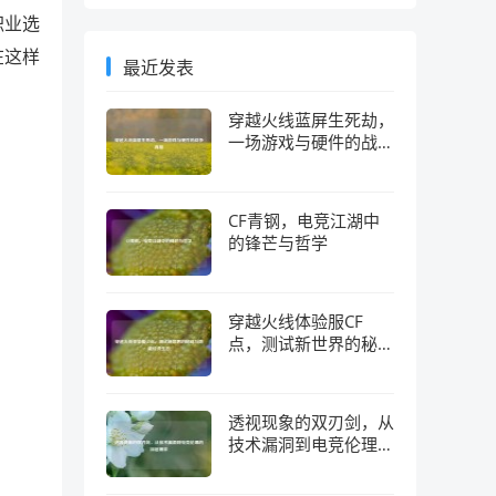
职业选
在这样
最近发表
穿越火线蓝屏生死劫，
一场游戏与硬件的战争
真相
CF青钢，电竞江湖中
的锋芒与哲学
穿越火线体验服CF
点，测试新世界的秘钥
与隐藏经济生态
透视现象的双刃剑，从
技术漏洞到电竞伦理的
深层博弈