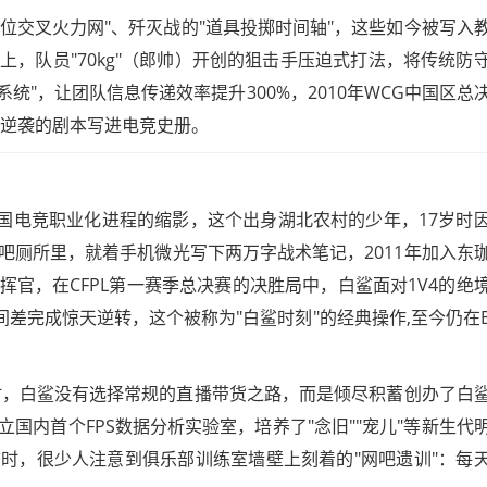
卡位交叉火力网"、歼灭战的"道具投掷时间轴"，这些如今被写入
，队员"70kg"（郎帅）开创的狙击手压迫式打法，将传统防
点系统"，让团队信息传递效率提升300%，2010年WCG中国区总
根逆袭的剧本写进电竞史册。
中国电竞职业化进程的缩影，这个出身湖北农村的少年，17岁时
吧厕所里，就着手机微光写下两万字战术笔记，2011年加入东
官，在CFPL第一赛季总决赛的决胜局中，白鲨面对1V4的绝
间差完成惊天逆转，这个被称为"白鲨时刻"的经典操作,至今仍在
役时，白鲨没有选择常规的直播带货之路，而是倾尽积蓄创办了白
国内首个FPS数据分析实验室，培养了"念旧""宠儿"等新生代
时，很少人注意到俱乐部训练室墙壁上刻着的"网吧遗训"：每