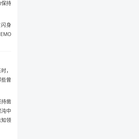
为保持
鲨闪身
EMO
伍时，
那些曾
坚持凿
混沌中
未知领