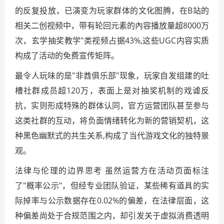
的反复投放，已演变为玩家群体的文化图腾，在B站的
相关二创视频中，带有轮回元素的內容播放量超8000万
次，玄学抽奖教学"类视频占据43%,这些UGC内容实质
构成了活动的免费宣传矩阵。
最令人玩味的是"非酋俱乐部"现象，玩家自发组建的吐
槽社群成员超120万，表面上是对抽奖机制的戏谑反
抗，实则形成特殊的群体认同，官方运营团队甚至参与
这类社群的互动，将负面情绪转化为新的营销契机，这
种黑色幽默式的共生关系,构成了当代游戏文化的独特景
观。
法律与伦理的边界思考 虽然运营方在活动页面标注
了"概率公示"，但经专业团队验证，某些稀有道具的实
际掉率与公示数据存在0.02%的偏差，在法律层面，这
种偏差尚处于合规范围之内，却引发关于虚拟消费透明