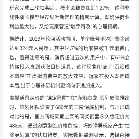
玩家完成三轮抽奖后，概率会被叠加到1.27%，这种非
线性增长模型经过贝叶斯定理的精密计算，既确保商业
利益最大化，又给玩家营造"触手可及"的心理预期。
据统计，2023年轮回活动期间，单个账号平均消费金额
达到324元人民币，其中14.7%的玩家突破千元消费门
槛，值得注意的是，消费超过五次的用户中，有63%会
持续投入直到获取目标道具，这种现象印证了"沉没成
本效应"在虚拟消费中的放大效应：玩家在投入既定成
本后,出于心理补偿机制更倾向于追加投入。
虚拟道具定价的"锚定陷阱" 在"赤焰魔龙"系列皮肤推出
时，策划团队设置了680元的三阶保底机制，与之形成
对比的是，官方商城同期上架的同类武器永久版定价为
488元，通过刻意制造价格倒挂，巧妙诱导玩家产生"抽
奖更划算"的认知错觉，实际数据监测显示，选择直接