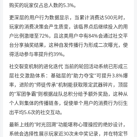
购买的玩家仅占总人数的5.3%。
更深层的用户行为数据显示，当累计消费达500元时，
玩家的消费决策会产生质变，该临界点后继续投入的用
户比例激增至72%，且这类用户中有84%会通过社交平
台分享抽奖结果，这种自发传播行为形成二次曝光，使
得活动参与率提升约39%。
社交裂变机制的进化迭代 当前的轮回活动系统已形成三
层社交激励体系：基础层的"助力夺宝"可提升3.8%爆
率，进阶的"师徒传承"机制能获取限定武器碎片，顶层
的"军团争霸"则根据战队总积分给予额外奖励，这种从
个人到集体的传播链条，促使单个用户的消费行为衍生
出平均5.6次的社交互动。
最新上线的"时光回溯"功能堪称心理操控的绝妙设计，
系统会选择性展示玩家近30次未中奖记录，并在特定节