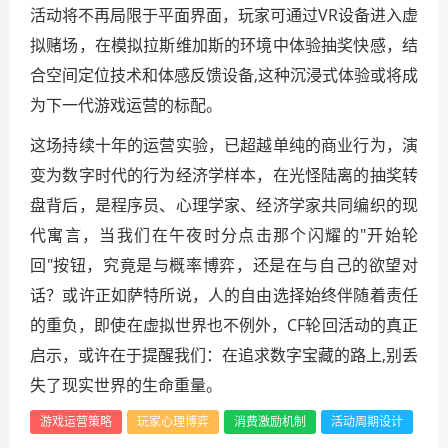
活动将不再局限于平面界面，玩家可通过VR设备进入虚
拟赌场，在模拟拉斯维加斯的环境中体验抽奖快感，结
合空间定位技术和体感反馈设备,这种沉浸式体验或将成
为下一代游戏运营的标配。
这场持续十年的运营实验，已超越单纯的商业行为，演
变为数字时代的行为经济学样本，在光怪陆离的抽奖转
盘背后，是程序员、心理学家、经济学家共同编织的现
代寓言，当我们在午夜时分点击那个闪耀的"开始轮
回"按钮，究竟是与概率博弈，还是在与自己的欲望对
话？或许正如萨特所说，人的自由选择始终伴随着责任
的重负，即使在虚拟世界也不例外，CF轮回活动的真正
启示，或许在于提醒我们：在追求数字宝藏的路上,别丢
失了现实世界的生命重量。
游戏运营策略
玩家心理博弈
消费激励机制
活动周期设计