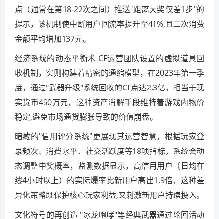
点（通常在第18-22次之间）推送"距离大奖仅差1步"的
提示，该机制使中断用户回流率提升至41%,且二次消费
金额平均增加137元。
经济系统的动态平衡术 CF运营团队设置的虚拟道具回
收机制，实则构建着精密的通缩模型，在2023年第一季
度，通过"武器升级"系统回收的CF点达2.3亿，相当于现
实货币460万元，这种资产消解手段维持着游戏内物价
稳定,避免市场通货膨胀导致的价值崩盘。
暗藏的"信用评分系统"更展现其运营智慧，根据玩家登
录频次、消费水平、社交活跃度等18项指标，系统会动
态调整中奖概率，监测数据显示，高信用用户（日均在
线4小时以上）的实际爆率比新用户高出1.9倍，这种差
异化策略既保护核心玩家利益,又刺激新用户持续投入。
文化符号的再创造 "冰龙咆哮"等经典武器通过轮回活动