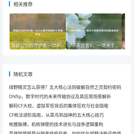
相关推荐
穿越记忆的守护者—DNF2013春节宠物的十年情怀考
DNF天空套8，一场关于深渊与荣光的氪金狂欢
随机文章
绿野精灵怎么获得？五大核心法则破解自然之灵契约密码
DNftp，数字时代的未来传输协议及其应用场景解析
解码CF大校，虚拟军衔背后的集体狂欢与社会隐喻
CF枪法进阶指南，从菜鸟到战神的五大核心技巧
枪膛脉搏，机枪弹匣的技术进化与战争逻辑重构
英雄联盟屏幕分辨率终极指南，如何优化视野决胜召唤师