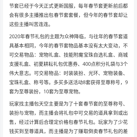
节套已经于今天正式更新国服，每年春节套更新前后都
会有很多主播推出包春节套套餐，但今年的春节套却让
这些主播叫苦连连。
2020年春节礼包的主题为众神降临，与往年的春节套道
具基本相同，今年的春节套物品基本没有太大变动，不
可交易物品：宠物礼盒、技能附魔宝珠自选礼盒、商城
支援礼盒、初夏耕耘礼包优惠券、400点积分礼袋与3个
伟大意志。可交易物品：时装装扮、光环、宠物装备、
宝珠礼盒、称号等。多买多送活动8套获得至尊称号，9
套为至尊装扮，10套为至尊宠物。
玩家找主播包天空主要是为了十套春节套的至尊称号、
装扮与宠物，而主播会将礼包中可交易的道具拿到或出
售，经过计算后合理定价格包春节礼包。玩家为了少花
钱买到至尊道具，而主播是为了赚取倒卖春节礼包的差