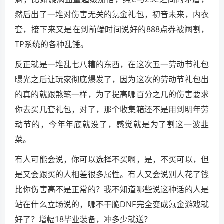
然后出了一堆对伤害无关的氪金礼包，初音未来，内衣
套，接下来又是在到前端时间说好的888点券被阉割，
TP系统的各种乱锤。
反正就是一堆乱七八糟的东西，在这次五一劳动节礼包
曝光之后让玩家彻底爆发了，因为这次的劳动节礼包出
的真的就跟煞笔一样，为了提高哪百分之几的伤害要求
你去买几套礼包，对了，那个收集箱还不是用到明年劳
动节的，今年年底就没了，感觉就是为了割这一波韭
菜。
有人可能会说，你可以选择不买啊，是，不买可以，但
是又会跟买的人相差很多属性。有人又会说别人花了钱
比你伤害高不是正常的？我不知道哪些说这种话的人是
站在什么立场说的，哪不干脆DNF完全变成氪金游戏就
好了？增幅18毕业装备，冲多少就送？