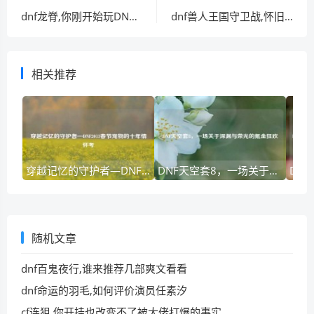
dnf龙脊,你刚开始玩DNF时的装备出处和出装大全
dnf兽人王国守卫战,怀旧服9职业全天赋野外单挑矩阵
相关推荐
穿越记忆的守护者—DNF2013春节宠物的十年情怀考
DNF天空套8，一场关于深渊与荣光的氪金狂欢
随机文章
dnf百鬼夜行,谁来推荐几部爽文看看
dnf命运的羽毛,如何评价演员任素汐
cf连狙,你开挂也改变不了被大佬打爆的事实