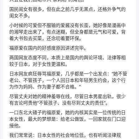
国民闺女有很多，但在此之前几乎无黑点，还格外争气的
闺女不多。
小时候的可爱但不服输的爱酱没有长歪，她好像是漫画中
的湘琴走出来了，有点迷糊，但全身都是元气和可爱，背
着大书包去买菜，还念叨着要环保。
福原爱在国内的好感度原因讲述完毕。
两国网友态度不同，本质上是国内的舆论环境、法律等相
较于日本，对于女性更温和。
日本网友疯狂辱骂福原爱，几乎都是一个出发点：“她不管
老公、不管孩子，一个人回日本和年轻男生约会，这个行
为作为妈妈、作为妻子都不合格。”
尽管丈夫对她的精神羞辱在线，尽管日本男星出轨，很少
有言论呵责他“不管孩子、没有尽到丈夫的责任”。
一口东北大碴子的福原爱，她的内核其实是一位传统的日
本女性，最大的梦想是：给老公做饭，一回家就在门口迎
接他。
我们常常说：日本女性的社会地位低，也有听闻法律规