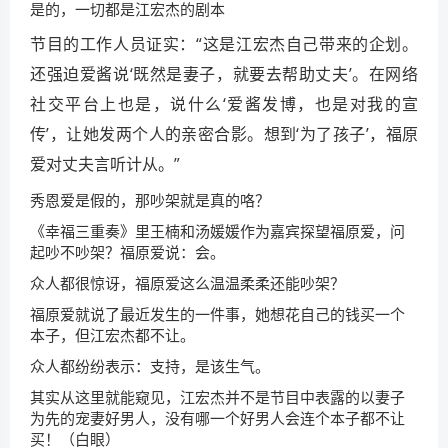
是的，一切都是江宏杰的剧本
节目的工作人员证实：“这是江宏杰自己带来的企划。
还强迫爱酱说‘既然是妻子，就要去帮助丈夫’。在网络
社交平台上也是，说什么‘爱酱发博，也是对我的宣
传’，让她发两个人的亲密合影。想到‘为了孩子’，福原
爱对丈夫言听计从。”
秀恩爱是假的，那吵架就是真的咯？
《幸福三重奏》里王楠和汤媛媛作为嘉宾探望福原爱，问
起吵不吵架？福原爱说：会。
众人都很惊讶，福原爱这么温温柔柔还能吵架？
福原爱就说了最近发生的一件事，她想花自己的钱买一个
本子，但江宏杰都不让。
众人都纷纷表示：支持，是该生气。
其实从这里就能窥见，江宏杰并不是节目中表露的以妻子
为先的宠妻好男人，没有哪一个好男人会连个本子都不让
买！（白眼）