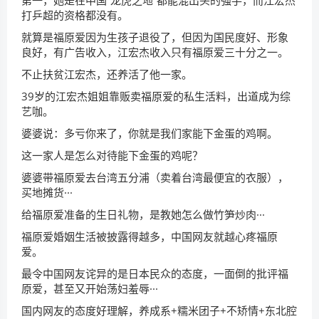
打乒超的资格都没有。
就算是福原爱因为生孩子退役了，但因为国民度好、形象
良好，有广告收入，江宏杰收入只有福原爱三十分之一。
不止扶贫江宏杰，还养活了他一家。
39岁的江宏杰姐姐靠贩卖福原爱的私生活料，出道成为综
艺咖。
婆婆说：多亏你来了，你就是我们家能下金蛋的鸡啊。
这一家人是怎么对待能下金蛋的鸡呢？
婆婆带福原爱去台湾五分浦（卖着台湾最便宜的衣服），
买地摊货···
给福原爱准备的生日礼物，是教她怎么做竹笋炒肉···
福原爱婚姻生活被披露得越多，中国网友就越心疼福原
爱。
最令中国网友诧异的是日本民众的态度，一面倒的批评福
原爱，甚至又开始荡妇羞辱···
国内网友的态度好理解，养成系+糯米团子+不矫情+东北腔