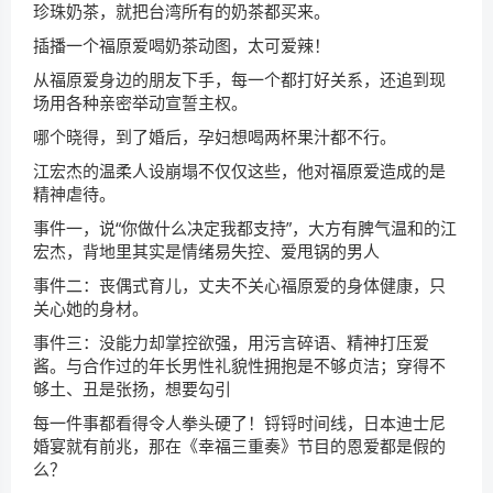
珍珠奶茶，就把台湾所有的奶茶都买来。
插播一个福原爱喝奶茶动图，太可爱辣！
从福原爱身边的朋友下手，每一个都打好关系，还追到现
场用各种亲密举动宣誓主权。
哪个晓得，到了婚后，孕妇想喝两杯果汁都不行。
江宏杰的温柔人设崩塌不仅仅这些，他对福原爱造成的是
精神虐待。
事件一，说“你做什么决定我都支持”，大方有脾气温和的江
宏杰，背地里其实是情绪易失控、爱甩锅的男人
事件二：丧偶式育儿，丈夫不关心福原爱的身体健康，只
关心她的身材。
事件三：没能力却掌控欲强，用污言碎语、精神打压爱
酱。与合作过的年长男性礼貌性拥抱是不够贞洁；穿得不
够土、丑是张扬，想要勾引
每一件事都看得令人拳头硬了！锊锊时间线，日本迪士尼
婚宴就有前兆，那在《幸福三重奏》节目的恩爱都是假的
么？