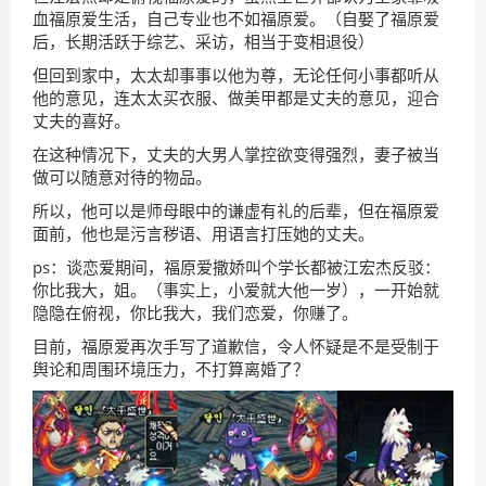
血福原爱生活，自己专业也不如福原爱。（自娶了福原爱
后，长期活跃于综艺、采访，相当于变相退役）
但回到家中，太太却事事以他为尊，无论任何小事都听从
他的意见，连太太买衣服、做美甲都是丈夫的意见，迎合
丈夫的喜好。
在这种情况下，丈夫的大男人掌控欲变得强烈，妻子被当
做可以随意对待的物品。
所以，他可以是师母眼中的谦虚有礼的后辈，但在福原爱
面前，他也是污言秽语、用语言打压她的丈夫。
ps：谈恋爱期间，福原爱撒娇叫个学长都被江宏杰反驳：
你比我大，姐。（事实上，小爱就大他一岁），一开始就
隐隐在俯视，你比我大，我们恋爱，你赚了。
目前，福原爱再次手写了道歉信，令人怀疑是不是受制于
舆论和周围环境压力，不打算离婚了？