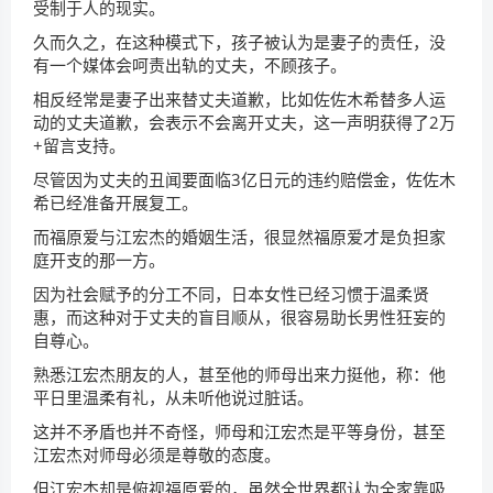
受制于人的现实。
久而久之，在这种模式下，孩子被认为是妻子的责任，没
有一个媒体会呵责出轨的丈夫，不顾孩子。
相反经常是妻子出来替丈夫道歉，比如佐佐木希替多人运
动的丈夫道歉，会表示不会离开丈夫，这一声明获得了2万
+留言支持。
尽管因为丈夫的丑闻要面临3亿日元的违约赔偿金，佐佐木
希已经准备开展复工。
而福原爱与江宏杰的婚姻生活，很显然福原爱才是负担家
庭开支的那一方。
因为社会赋予的分工不同，日本女性已经习惯于温柔贤
惠，而这种对于丈夫的盲目顺从，很容易助长男性狂妄的
自尊心。
熟悉江宏杰朋友的人，甚至他的师母出来力挺他，称：他
平日里温柔有礼，从未听他说过脏话。
这并不矛盾也并不奇怪，师母和江宏杰是平等身份，甚至
江宏杰对师母必须是尊敬的态度。
但江宏杰却是俯视福原爱的，虽然全世界都认为全家靠吸