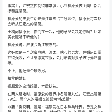
事实上，江宏杰控制欲非常强，小到福原爱做个美甲都会
掺和提意见。
福原爱的夫妻生活也是江宏杰占主导地位，福原爱每次都
会听从江宏杰的意见。
王楠问福原爱：你们在一起，他的意见会决定你吗？比如
买衣服听不听他的？
福原爱说：应该会听江宏杰的。
这好像是一个甜蜜陷阱。温柔、贴心的男友，在婚后却掌
控欲强烈，不让穿漂亮衣服，会用语言对妻子进行荡妇羞
辱。
不止，他还是个软饭男。
扶贫的婚姻
福原爱的这场婚姻，本质扶贫。
在两人结婚时，福原爱的世界排名是第九位，江宏杰是第
79位，两个人的婚姻也被誉为“格差婚”。
非要举例说明，就是：福原爱在日本乒乓球界，曾是女乒
第一，她是在中国“龙虎之地”都能混出头的强手，而江宏杰