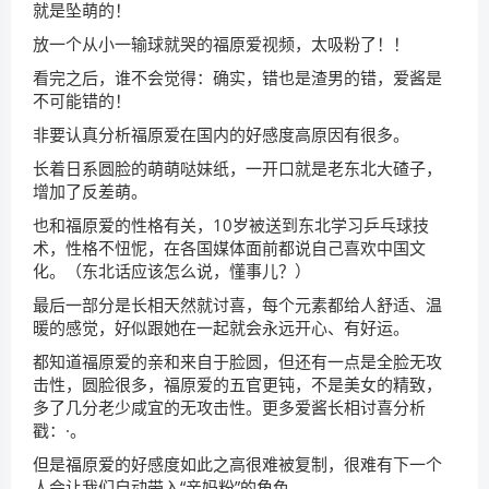
就是坠萌的！
放一个从小一输球就哭的福原爱视频，太吸粉了！！
看完之后，谁不会觉得：确实，错也是渣男的错，爱酱是
不可能错的！
非要认真分析福原爱在国内的好感度高原因有很多。
长着日系圆脸的萌萌哒妹纸，一开口就是老东北大碴子，
增加了反差萌。
也和福原爱的性格有关，10岁被送到东北学习乒乓球技
术，性格不忸怩，在各国媒体面前都说自己喜欢中国文
化。（东北话应该怎么说，懂事儿？）
最后一部分是长相天然就讨喜，每个元素都给人舒适、温
暖的感觉，好似跟她在一起就会永远开心、有好运。
都知道福原爱的亲和来自于脸圆，但还有一点是全脸无攻
击性，圆脸很多，福原爱的五官更钝，不是美女的精致，
多了几分老少咸宜的无攻击性。更多爱酱长相讨喜分析
戳：·。
但是福原爱的好感度如此之高很难被复制，很难有下一个
人会让我们自动带入“亲妈粉”的角色。