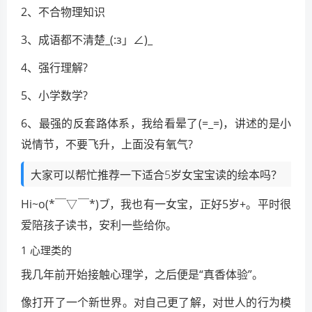
2、不合物理知识
3、成语都不清楚_(:з」∠)_
4、强行理解?
5、小学数学?
6、最强的反套路体系，我给看晕了(=_=)，讲述的是小
说情节，不要飞升，上面没有氧气?
大家可以帮忙推荐一下适合5岁女宝宝读的绘本吗？
Hi~o(*￣▽￣*)ブ，我也有一女宝，正好5岁+。平时很
爱陪孩子读书，安利一些给你。
1 心理类的
我几年前开始接触心理学，之后便是“真香体验”。
像打开了一个新世界。对自己更了解，对世人的行为模