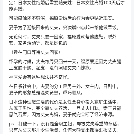
定：日本女性结婚后需要随夫姓；日本女性离婚100天后才
能再婚。
可能感触还不够深，福原爱婚后的行为会更贴近现实。
妻子为了迎接回来的丈夫，会凌晨四点起来给他做早饭。
无论何时，丈夫只要一回家，福原爱就帮他脱鞋，脱外
套，家务活动等，都是她包的···
（睡在门口等待丈夫回家）
怀孕的时候，丈夫每周只回来一天，福原爱还因为丈夫腿
上皮肤干燥、起皮，没有照顾丈夫而愧疚。
福原爱会有这种想法并不奇怪。
在日系社会中，夫妻的分工是男主外、女主内，日剧中，
妻子的形象总是温柔贤惠，乖巧顺从。
日本这种理想生活的代价是女性全身心投入家庭生活中，
从属于男性，完全靠丈夫养活，一旦丈夫出轨，妻子只能
忍气吞声，因为丈夫离婚，妻子就完全断了经济来源。
ps：打破一下，没有是全职主妇，却被丈夫尊重的童话，
只有从丈夫那儿令生活费，任何大额支出都得汇报丈夫，