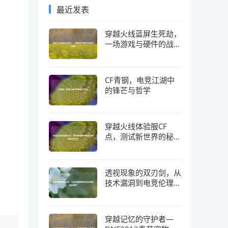
最近发表
穿越火线蓝屏生死劫，
一场游戏与硬件的战争
真相
CF青钢，电竞江湖中
的锋芒与哲学
穿越火线体验服CF
点，测试新世界的秘钥
与隐藏经济生态
透视现象的双刃剑，从
技术漏洞到电竞伦理的
深层博弈
穿越记忆的守护者—