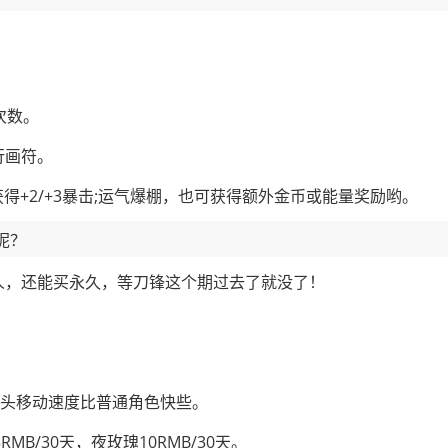
次数。
行画符。
获得+2/+3暴击;运气爆棚，也可获得额外金币或能量奖励哟。
呢？
人，还能买永久，等刀锋这个期过去了就没了！
爆头移动速度比普通角色快些。
MB/30天，夜玫瑰10RMB/30天。