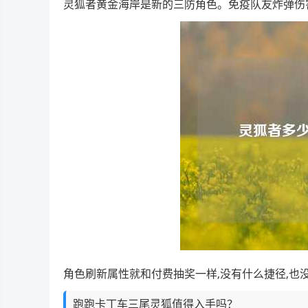
灵狐者黄金海岸是新的三防角色。免疫队友炸弹伤
角色刷新属性就和付费抽奖一样,没有什么捷径,也
跑跑卡丁车三尾灵狐值得入手吗？