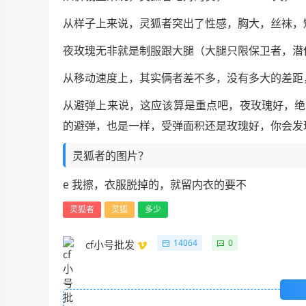
从样子上来说，灵狐者突出了性感，胸大，丝袜，短裙
夜玫瑰无非就是制服跟大腿（大腿只限保卫者，潜
从移动速度上，其实俩者差不多，没有多大的差距
从避弹上来说，这应该算是重点吧，夜玫瑰好，绝
的避弹，也是一样，受弹面积还是玫瑰好，你会发
灵狐者的图片？
e 我擦，衣服脱掉的，就留内衣的要不
灵狐者
灵狐
多少
14064
0
cf小号批发