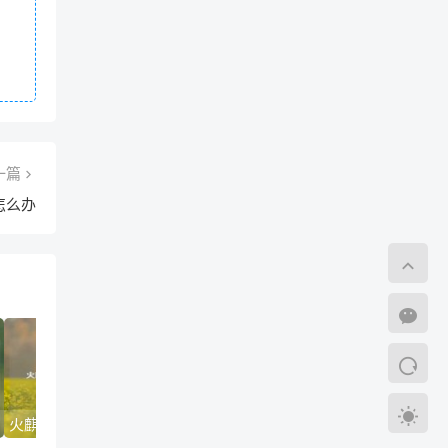
一篇
怎么办
火麒麟多少钱,cf七月活动火麒麟领取条件
cf猎狐者,cf黄金海岸灵狐值得买吗