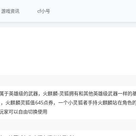
游戏资讯
cf小号
灵狐属于英雄级的武器，火麒麟-灵狐拥有和其他英雄级武器一样的
，火麒麟灵狐值645点券，一个小灵狐者手持火麒麟站在角色
玩家可以自由切换使用