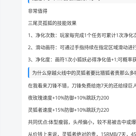
非常值得
三尾灵孤狐的技能效果
1、净化次数：玩家每完成1个任务可累计1次净化
2、滑动画符：可通过手指持续在指定区域滑动进
3、净化度：画符1次小狐妖必得净化值+1;可概率
为什么穿越火线中的灵狐者要比猎狐者贵那么多
在我看来刀锋不错，刀锋免费给炮7天的还给绿巨
夜玫瑰速度+10%防御+10%跳跃力200
灵狐者速度+15%防御+10%跳跃力220
共同优点:体型瘦弱，头颅偏小，较不易被击中或
从价钱上来说，灵狐者绝对的贵，15RMB/7天，45R