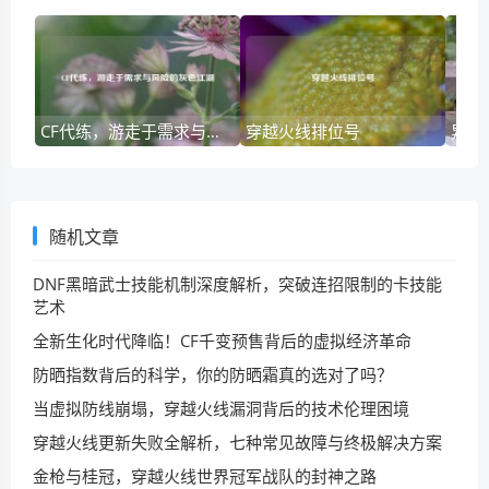
CF代练，游走于需求与风险的灰色江湖
穿越火线排位号
异性
随机文章
DNF黑暗武士技能机制深度解析，突破连招限制的卡技能
艺术
全新生化时代降临！CF千变预售背后的虚拟经济革命
防晒指数背后的科学，你的防晒霜真的选对了吗？
当虚拟防线崩塌，穿越火线漏洞背后的技术伦理困境
穿越火线更新失败全解析，七种常见故障与终极解决方案
金枪与桂冠，穿越火线世界冠军战队的封神之路