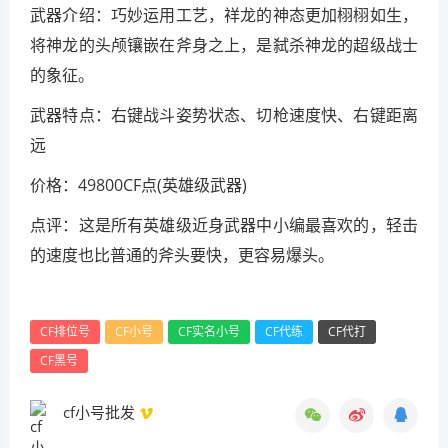
武器介绍：巧妙运用工艺，祥龙的神态更加栩栩如生，
将神龙的头颅镶嵌在斧身之上，是弑杀神龙的超级战士
的象征。
武器特点：右键战斗姿势状态、切枪速度快、右键距离
远
价格：49800CF点(英雄级武器)
点评：这是所有英雄级近身武器中小编最喜欢的，轻击
的速度也比普通的斧头要快，更容易爆头。
CF排位号
CF小号
CF实名小号
CF代练
CF代打
CF黑号
cf小号批发