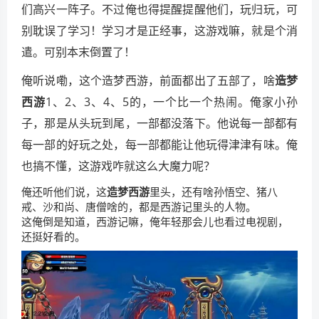
们高兴一阵子。不过俺也得提醒提醒他们，玩归玩，可
别耽误了学习！学习才是正经事，这游戏嘛，就是个消
遣。可别本末倒置了！
俺听说嘞，这个造梦西游，前面都出了五部了，啥
造梦
西游
1、2、3、4、5的，一个比一个热闹。俺家小孙
子，那是从头玩到尾，一部都没落下。他说每一部都有
每一部的好玩之处，每一部都能让他玩得津津有味。俺
也搞不懂，这游戏咋就这么大魔力呢？
俺还听他们说，这
造梦西游
里头，还有啥孙悟空、猪八
戒、沙和尚、唐僧啥的，都是西游记里头的人物。
这俺倒是知道，西游记嘛，俺年轻那会儿也看过电视剧，
还挺好看的。