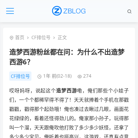
首页
CF排位号
正文
造梦西游粉丝都在问：为什么不出造梦
西游6？
1年 前(02-18)
274
CF排位号
哎呀妈呀，说起这个
造梦西游
嘞，俺们那些个小娃子
们，一个个都稀罕得不得了！天天就捧着个手机在那戳
戳戳，戳得那个起劲哦！俺也凑过去瞅过几眼，画面花
花绿绿的，看着还怪得劲儿的。俺家那小孙子，玩得那
叫一个溜，天天跟俺吹他打败了多少多少妖怪，还拿了
多少多少宝贝。俺听着也挺高兴，这游戏，还真有点意