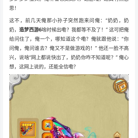
思！
这不，前几天俺那小孙子突然跑来问俺：“奶奶，奶
奶，
造梦西游6
啥时候出嘞？我都等不及了！” 这可把俺
给问住了，俺一个，哪知道这个嘞？俺就跟他说：“你
问俺，俺问谁去？俺又不是做游戏的！” 他还一脸不高
兴，说啥“网上都说快出了，奶奶你咋不知道呢？” 俺心
想，这网上说的，还能全信嘞？