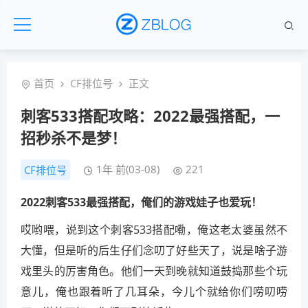
首页
CF排位号
正文
刺客533搭配攻略：2022最强搭配，一
招秒杀不是梦！
1年 前(03-08)
221
CF排位号
2022刺客533最强搭配，俺们的游戏娃子也爱玩！
哎哟喂，说到这个刺客533搭配嘞，俺这老太婆虽然不
大懂，但是听的后生仔们念叨了好些天了，说是啥子游
戏里头的厉害角色。他们一天到晚就知道鼓捣那些个玩
意儿，俺也跟着听了几耳朵，今儿个就给你们唠叨唠