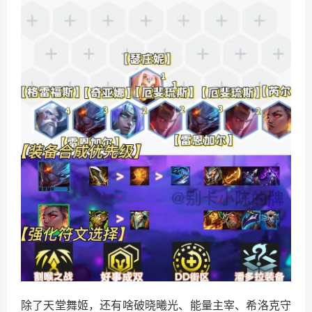
除了天堂舞姬，还有啥破晓曦光、能量主宰、希洛克守