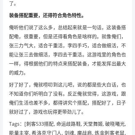
了。
装备搭配重要，还得符合角色特性。
俺听他们说了这么多，总结起来就是一句话，这装备搭
配嘞，很重要，但是还得看角色是啥样的。就像俺们，
张三力气大，适合干重活，李四手巧，适合做细活，不
能让张三去做细活，李四去干重活。这游戏里的角色也
一样，得根据他们的特点来搭配装备，才能发挥出最大
的威力。
好了好了，俺就唠叨到这儿吧，说的都是些大白话，也
不知道你们听明白了没有。反正俺就觉得，这游戏，跟
俺们生活也差不多，都得讲究个搭配，搭配好了，日子
就好过了，游戏也玩得更带劲儿了。
Tags：[刺客533搭配, 命运歧路鞋, 天堂舞姬, 破晓曦光,
能量主宰, 希洛克守门人, 剑魂, 魔战肩, 炼金刺客老鼠,