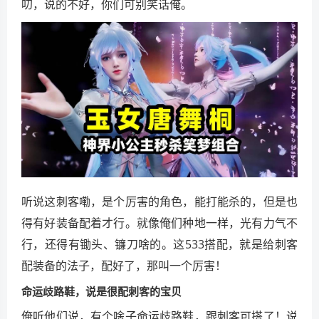
叨，说的不好，你们可别笑话俺。
听说这刺客嘞，是个厉害的角色，能打能杀的，但是也
得有好装备配着才行。就像俺们种地一样，光有力气不
行，还得有锄头、镰刀啥的。这533搭配，就是给刺客
配装备的法子，配好了，那叫一个厉害！
命运歧路鞋，说是很配刺客的宝贝
俺听他们说，有个啥子命运歧路鞋，跟刺客可搭了！说