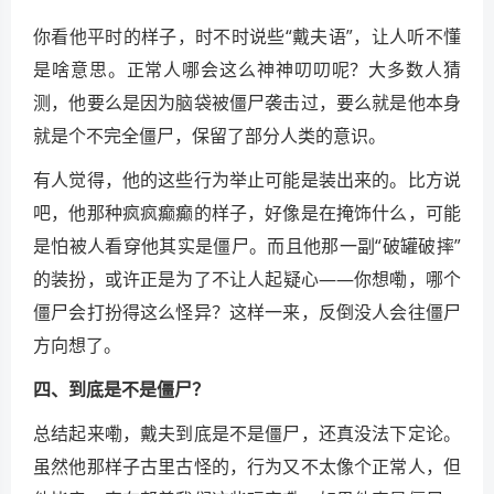
你看他平时的样子，时不时说些“戴夫语”，让人听不懂
是啥意思。正常人哪会这么神神叨叨呢？大多数人猜
测，他要么是因为脑袋被僵尸袭击过，要么就是他本身
就是个不完全僵尸，保留了部分人类的意识。
有人觉得，他的这些行为举止可能是装出来的。比方说
吧，他那种疯疯癫癫的样子，好像是在掩饰什么，可能
是怕被人看穿他其实是僵尸。而且他那一副“破罐破摔”
的装扮，或许正是为了不让人起疑心——你想嘞，哪个
僵尸会打扮得这么怪异？这样一来，反倒没人会往僵尸
方向想了。
四、到底是不是僵尸？
总结起来嘞，戴夫到底是不是僵尸，还真没法下定论。
虽然他那样子古里古怪的，行为又不太像个正常人，但