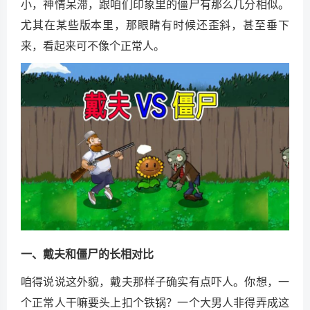
小，神情呆滞，跟咱们印象里的僵尸有那么几分相似。
尤其在某些版本里，那眼睛有时候还歪斜，甚至垂下
来，看起来可不像个正常人。
一、戴夫和僵尸的长相对比
咱得说说这外貌，戴夫那样子确实有点吓人。你想，一
个正常人干嘛要头上扣个铁锅？一个大男人非得弄成这