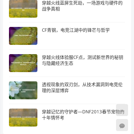
穿越火线蓝屏生死劫，一场游戏与硬件的
战争真相
CF青钢，电竞江湖中的锋芒与哲学
穿越火线体验服CF点，测试新世界的秘钥
与隐藏经济生态
透视现象的双刃剑，从技术漏洞到电竞伦
理的深层博弈
穿越记忆的守护者—DNF2013春节宠物的
十年情怀考