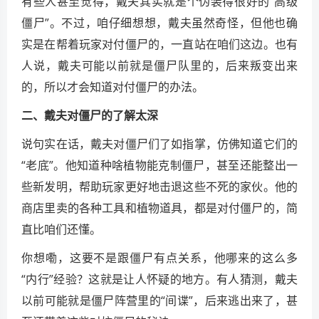
有些人甚至觉得，戴夫其实就是个伪装得很好的“高级
僵尸”。不过，咱仔细想想，戴夫虽然奇怪，但他也确
实是在帮着玩家对付僵尸的，一直站在咱们这边。也有
人说，戴夫可能以前就是僵尸队里的，后来叛变出来
的，所以才会知道对付僵尸的办法。
二、戴夫对僵尸的了解太深
说句实在话，戴夫对僵尸们了如指掌，仿佛知道它们的
“老底”。他知道种啥植物能克制僵尸，甚至还能整出一
些新发明，帮助玩家更好地击退这些不死的家伙。他的
商店里卖的各种工具和植物道具，都是对付僵尸的，简
直比咱们还懂。
你想嘞，这要不是跟僵尸有点关系，他哪来的这么多
“内行”经验？这就是让人怀疑的地方。有人猜测，戴夫
以前可能就是僵尸阵营里的“间谍”，后来逃出来了，甚