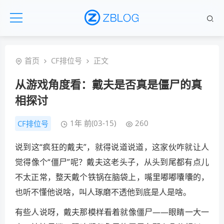
首页
CF排位号
正文
从游戏角度看：戴夫是否真是僵尸的真
相探讨
1年 前(03-15)
260
CF排位号
说到这“疯狂的戴夫”，就得说道说道，这家伙咋就让人
觉得像个“僵尸”呢？戴夫这老头子，从头到尾都有点儿
不太正常，整天戴个铁锅在脑袋上，嘴里嘟嘟囔囔的，
也听不懂他说啥，叫人琢磨不透他到底是人是啥。
有些人说呀，戴夫那模样看着就像僵尸——眼睛一大一