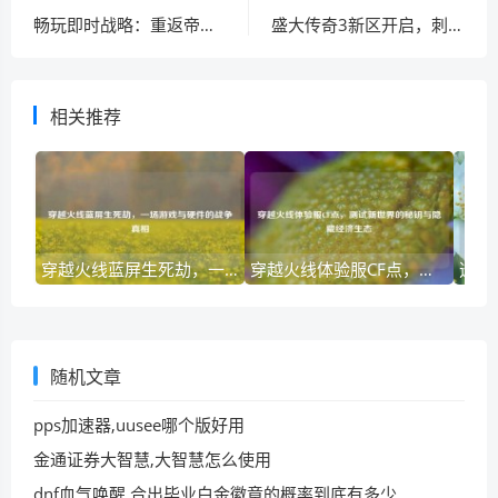
畅玩即时战略：重返帝国与星际争霸经典回顾
盛大传奇3新区开启，刺客降临，再战玛法大陆！
相关推荐
穿越火线蓝屏生死劫，一场游戏与硬件的战争真相
穿越火线体验服CF点，测试新世界的秘钥与隐藏经济生态
随机文章
pps加速器,uusee哪个版好用
金通证券大智慧,大智慧怎么使用
dnf血气唤醒,合出毕业白金徽章的概率到底有多少