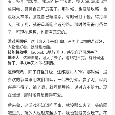
看，技能也炫酷。我玩的是个法师，整天biubiubiu地
放闪电，感觉自己可厉害了。那时候，也没啥攻略，也
没啥大神带，就是自己瞎摸索。有时候打个怪，得打半
天。死了呢，就得重新跑老远的路。那时候觉得可费劲
了，可现在想想，也挺有意思的。
游戏画面好
：这《盛大传奇3》嘞，画面比以前的游戏好，
人物也好看，技能也炫酷。
技能特效棒
：biubiubiu地放闪电，感觉自己可厉害了。
地图大
：这地图嘞，可大了去了，跑都跑不完。有时候迷
路了，得找半天才能找到路。
这游戏嘞，除了打怪升级，还能跟别人PK。那时候，最
喜欢的就是跟朋友们组队，一起去打架。赢了呢，就高
兴得不得了，输了呢，就互相埋怨，说对方不给力。现
在想想，那时候真是傻得可爱。
后来嘞，这游戏不知道咋回事，就没那么火了。头的网
吧里头，玩的人也越来越少了。我也就没怎么玩了。不