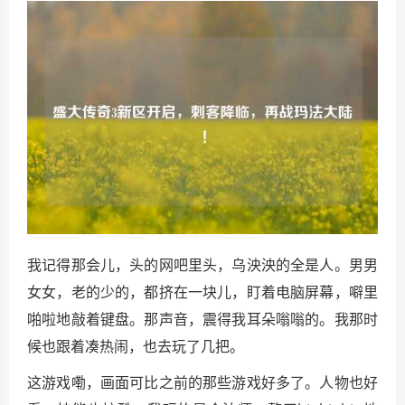
我记得那会儿，头的网吧里头，乌泱泱的全是人。男男
女女，老的少的，都挤在一块儿，盯着电脑屏幕，噼里
啪啦地敲着键盘。那声音，震得我耳朵嗡嗡的。我那时
候也跟着凑热闹，也去玩了几把。
这游戏嘞，画面可比之前的那些游戏好多了。人物也好