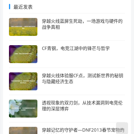
最近发表
穿越火线蓝屏生死劫，一场游戏与硬件的
战争真相
CF青钢，电竞江湖中的锋芒与哲学
穿越火线体验服CF点，测试新世界的秘钥
与隐藏经济生态
透视现象的双刃剑，从技术漏洞到电竞伦
理的深层博弈
穿越记忆的守护者—DNF2013春节宠物的