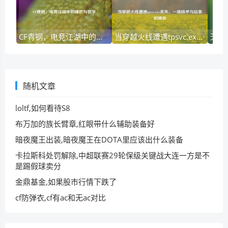
CF青钢，电竞江湖中的锋芒与哲学
当穿越火线遭遇tpsvc.exe丢失，一场技术与玩家的博弈
随机文章
loltf,如何看待S8
布万加的族长臂章,红眼带什么辅助装备好
暗夜魔王出装,暗夜魔王在DOTA里应该出什么装备
卡拉斯科处罚解除,中超联赛29轮保级关键战大连一方是不
是踢假球卖分
金鼎基金,如果股市行情下跌了
cf防弹衣,cf有ac和无ac对比