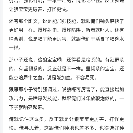
射击、强化钉刺，一堆一堆的，俺也记不住。反正就是
让狼宝宝更厉害，打怪更快。
还有那个雕文，说是能加强技能，就跟俺们锄头磨快了
更好用一样。爆炸射击、爆炸陷阱，听着就吓人。还有
啥合剂，说是喝了能更厉害，就跟俺们干活累了喝碗水
一样。
那小子还说，这狼宝宝嘞，还得看是啥系的。有狂野系
的，有坚韧系的，反正就是不一样。坚韧系的宝宝，还
能点啥犀牛之血，说是能加血，不容易死。
狼嚎
那小子特别强调过，说狼嚎可厉害了，能直接增加
攻击力，是啥爆发技能，就跟俺们过年放鞭炮似的，一
下子就响亮起来。
俺就记住这么多，反正就是让狼宝宝更厉害，打怪更
快。俺寻思着，这跟俺们种地也差不多，也得选好种