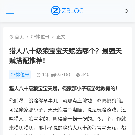
首页
CF排位号
正文
猎人八十级狼宝宝天赋选哪个？最强天
赋搭配推荐！
1年 前(03-18)
346
CF排位号
猎人八十级狼宝宝天赋，俺家那小子玩游戏教俺的！
俺们嘞，没啥稀罕事儿，就那点庄稼地，鸡鸭鹅狗的。
可是俺家那小子，天天抱着个电脑，说是玩啥游戏，还
啥猎人，狼宝宝的，听得俺一愣一愣的。今儿个，俺就
来唠叨唠叨，那小子说的啥猎人八十级狼宝宝天赋，都