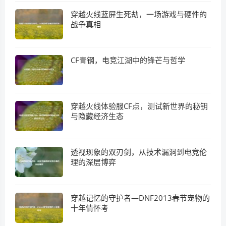
穿越火线蓝屏生死劫，一场游戏与硬件的
战争真相
CF青钢，电竞江湖中的锋芒与哲学
穿越火线体验服CF点，测试新世界的秘钥
与隐藏经济生态
透视现象的双刃剑，从技术漏洞到电竞伦
理的深层博弈
穿越记忆的守护者—DNF2013春节宠物的
十年情怀考