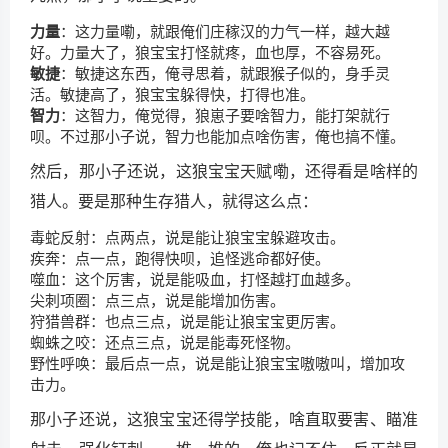
力量
：这力量嘞，就跟俺们庄稼汉的力气一样，越大越
好。力量大了，狼宝宝打怪就疼，血也厚，不容易死。
敏捷
：敏捷这东西，俺寻思着，就跟猴子似的，身手灵
活。敏捷高了，狼宝宝躲得快，打得也准。
智力
：这智力，俺觉得，狼崽子要啥智力，能打架就行
呗。不过那小子说，智力也能加点啥伤害，俺也搞不懂。
然后，那小子还说，这狼宝宝天赋嘞，还得看是啥样的
猎人。要是那种生存猎人，就得这么点：
毒蛇反射：点两点，说是能让狼宝宝躲避攻击。
疾奔：点一点，跑得快呗，追怪逃命都好使。
噬血：这个厉害，说是能吸血，打怪越打血越多。
尖刺项圈：点三点，说是能增加伤害。
狩猎兽群：也点三点，说是能让狼宝宝更厉害。
蜘蛛之咬：还点三点，说是能毒死怪物。
野性呼唤：最后点一点，说是能让狼宝宝嗷嗷叫，增加攻
击力。
那小子还说，这狼宝宝还得学技能，啥直取要害、瞄准