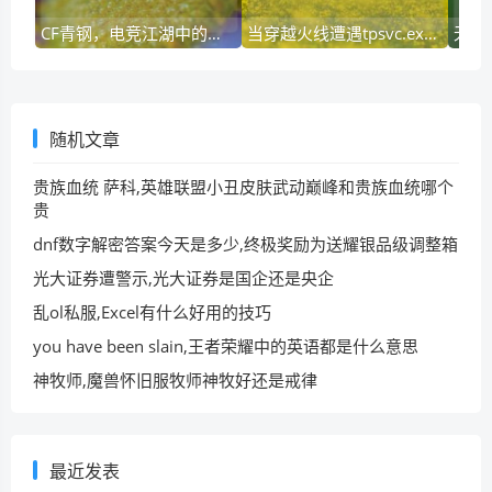
CF青钢，电竞江湖中的锋芒与哲学
当穿越火线遭遇tpsvc.exe丢失，一场技术与玩家的博弈
随机文章
贵族血统 萨科,英雄联盟小丑皮肤武动巅峰和贵族血统哪个
贵
dnf数字解密答案今天是多少,终极奖励为送耀银品级调整箱
光大证券遭警示,光大证券是国企还是央企
乱ol私服,Excel有什么好用的技巧
you have been slain,王者荣耀中的英语都是什么意思
神牧师,魔兽怀旧服牧师神牧好还是戒律
最近发表