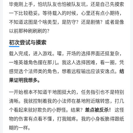
毕竟刚上手，怕坑队友也怕被队友坑，还是自己先摸索
一下比较稳妥。等待载入的时候，心里还有点小期待，
不知道这图是个啥类型，是防守？还是剧情？或者是像
以前那种刷刷刷的？
初次尝试与摸索
载入完成，进入游戏。嚯，开场的选择界面还挺复杂，
一堆英雄角色摆在那儿。我这人选择困难，看一圈，凭
感觉选个法师类的角色，想着远程输出应该安逸点。
结
果证明我想多。
一开始根本不知道干地图挺大的，任务指引也不是特别
清晰。我就控制着我的小法师在基地附近瞎转悠，打几
个看起来就好欺负的小野怪。结果？
差点被反杀！
这怪
物的伤害有点看不懂，打我贼疼。我的小身板脆得跟纸
糊的一样。