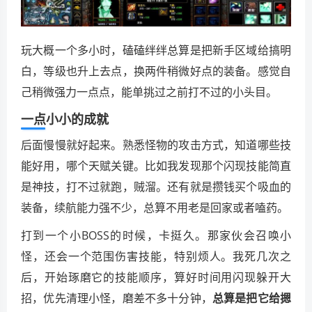
玩大概一个多小时，磕磕绊绊总算是把新手区域给搞明
白，等级也升上去点，换两件稍微好点的装备。感觉自
己稍微强力一点点，能单挑过之前打不过的小头目。
一点小小的成就
后面慢慢就好起来。熟悉怪物的攻击方式，知道哪些技
能好用，哪个天赋关键。比如我发现那个闪现技能简直
是神技，打不过就跑，贼溜。还有就是攒钱买个吸血的
装备，续航能力强不少，总算不用老是回家或者嗑药。
打到一个小BOSS的时候，卡挺久。那家伙会召唤小
怪，还会一个范围伤害技能，特别烦人。我死几次之
后，开始琢磨它的技能顺序，算好时间用闪现躲开大
招，优先清理小怪，磨差不多十分钟，
总算是把它给摁