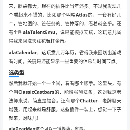
来，脑袋都大，现在的插件比当年还多。不过我发现几
个看起来不错的，比如那个叫啥
Atlas
的，一套有好几
个，管地图的、管任务的、管掉落的，看着就全乎。还
有个叫
alaTalentEmu
，说是能模拟天赋，这玩意儿省
得我来回洗天赋花冤枉金币。
alaCalendar
，这玩意儿万年历，省得我来回切出游戏
看时间，关键是还能显示一些重要的信息与时间节点。
选类型
然后我就开始一个一个试，看看哪个顺手。这里头，有
个叫
ClassicCastbars
的，能增强施法条，这对我这老
法师来说，简直是福音。还有那个
Chatter
，老牌聊天
增强，用起来就是舒服。这些插件一装上，感觉一下子
就来，对味儿！
alaGearMan
这个可以一键换装，省事。