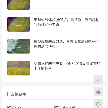
穿越火线体验服CF点，测试新世界的秘钥
与隐藏经济生态
透视现象的双刃剑，从技术漏洞到电竞伦
理的深层博弈
穿越记忆的守护者—DNF2013春节宠物的
十年情怀考
友情链接
欧易okx
欧易okx下载