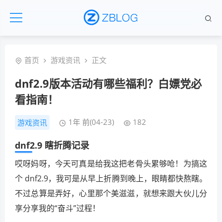
首页
游戏资讯
正文
dnf2.9版本活动有哪些福利？白嫖党必
看指南！
1年 前(04-23)
182
游戏资讯
dnf2.9 瞎折腾记录
哎呀妈呀，今天可真是给我这把老骨头累够呛！为搞这
个 dnf2.9，我可是从早上折腾到晚上，眼睛都快熬瞎。
不过总算是弄好，心里那个美滋滋，就想来跟大伙儿分
享分享我的“奋斗”过程！