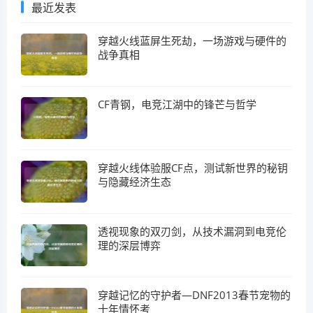
最近发表
穿越火线蓝屏生死劫，一场游戏与硬件的
战争真相
CF青钢，电竞江湖中的锋芒与哲学
穿越火线体验服CF点，测试新世界的秘钥
与隐藏经济生态
透视现象的双刃剑，从技术漏洞到电竞伦
理的深层博弈
穿越记忆的守护者—DNF2013春节宠物的
十年情怀考