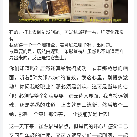
有的，打上去倒是没问题，可是进游戏一看，啥变化都没
有！
我还得一个一个地排查，看到底是哪个补丁出问题。
最重要的是，居然白嫖到一条彩虹裤！虽然也不知道是咋
弄出来的，反正是给它整上。
你们知道吗？居然还真给我搞成功！看着那熟悉的画
面，听着那“大卸八块”的音效，我这心里，别提多激
动！你问我啥职业？那必须是剑魂，这可是当年的信
仰！必须得整个剑魂耍耍！进去选人界面，我直接选剑
魂，还是熟悉的味道！上去就是三连斩，然后放个三
绝，那叫一个爽！那伤害，一个技能就是上亿！
这一天下来，虽然累是累点，但是真的开心！感觉自己
又回到年轻的时候，又可以跟兄弟们一起刷图，一起