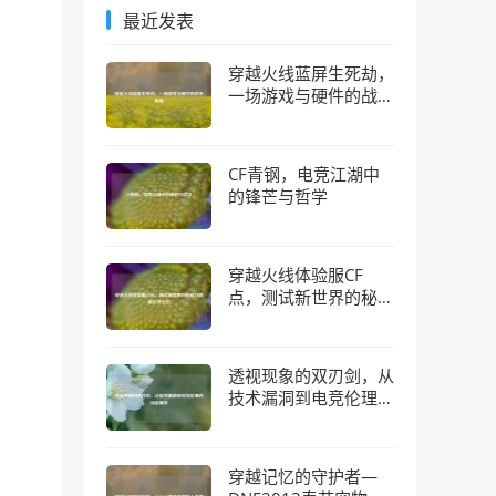
最近发表
穿越火线蓝屏生死劫，
一场游戏与硬件的战争
真相
CF青钢，电竞江湖中
的锋芒与哲学
穿越火线体验服CF
点，测试新世界的秘钥
与隐藏经济生态
透视现象的双刃剑，从
技术漏洞到电竞伦理的
深层博弈
穿越记忆的守护者—