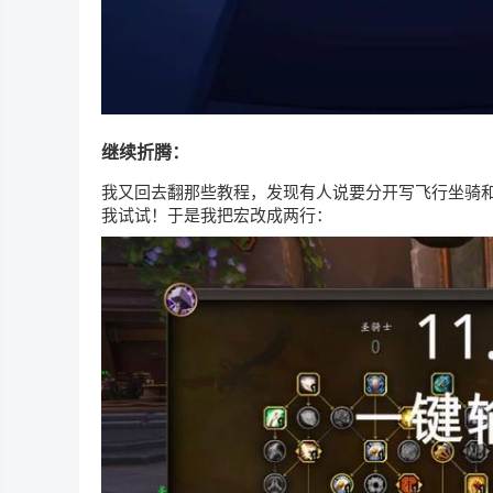
继续折腾：
我又回去翻那些教程，发现有人说要分开写飞行坐骑
我试试！于是我把宏改成两行：