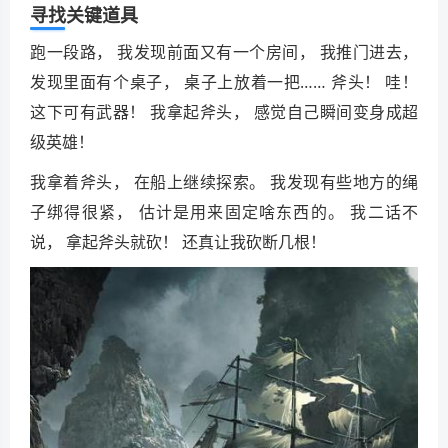
寻找关键道具
跑一段路， 我发现前面又有一个房间， 我推门进去，
发现里面有个桌子， 桌子上放着一把…… 斧头！ 哇！
这下可有武器！ 我拿起斧头， 感觉自己瞬间变身成超
级英雄！
我拿着斧头， 在船上继续探索。 我发现有些地方的绳
子绑得很紧， 估计是用来固定啥东西的。 我二话不
说， 拿起斧头就砍！ 还真让我砍断几根！