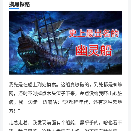
摸黑探路
我先是在船上到处摸索。这船真够破的，到处都是蜘蛛
网，还时不时掉点木头渣子下来，差点没给我吓出心脏
病。我一边走一边嘀咕：“这都啥年代，还有这种鬼地
方！”
走着走着，我发现前面有个船舱，黑乎乎的，啥也看不