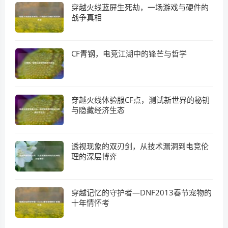
穿越火线蓝屏生死劫，一场游戏与硬件的
战争真相
CF青钢，电竞江湖中的锋芒与哲学
穿越火线体验服CF点，测试新世界的秘钥
与隐藏经济生态
透视现象的双刃剑，从技术漏洞到电竞伦
理的深层博弈
穿越记忆的守护者—DNF2013春节宠物的
十年情怀考