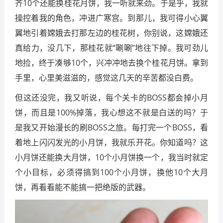
齐10个还能换桂花月饼，我一听就来劲。于是乎，我就
操控着我的角色，冲进广寒宫。到那儿，我可得小心翼
翼地引着嫦娥去打那左边的桂花树，你别说，这嫦娥还
真给力，没几下，那桂花就“唰唰”地往下掉。我可劲儿
地捡，终于凑够10个，兴冲冲地去换个桂花月饼。拿到
手里，心里美滋滋的，感觉这几天的辛苦都没白费。
但这还没完，我又听说，每个关卡的BOSS都会掉小月
饼，而且是100%掉落，我心想这不就是白送的吗？于
是我又开始漫长的刷BOSS之旅。每打完一个BOSS，看
着地上闪闪发光的小月饼，我就乐开花。你知道吗？这
小月饼还能换大月饼，10个小月饼换一个，我当时就定
个小目标，必须得搞到100个小月饼，换他10个大月
饼，再看看能不能搞一把绝版的武器。