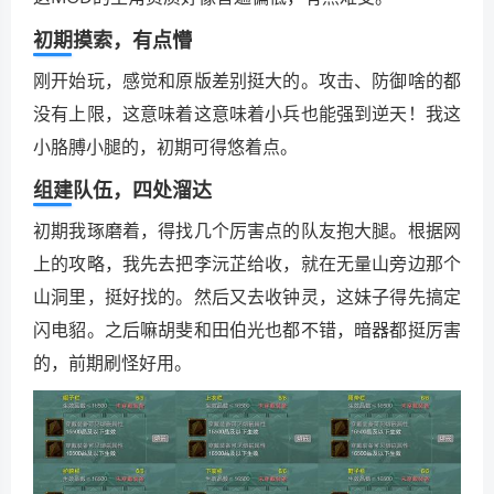
初期摸索，有点懵
刚开始玩，感觉和原版差别挺大的。攻击、防御啥的都
没有上限，这意味着这意味着小兵也能强到逆天！我这
小胳膊小腿的，初期可得悠着点。
组建队伍，四处溜达
初期我琢磨着，得找几个厉害点的队友抱大腿。根据网
上的攻略，我先去把李沅芷给收，就在无量山旁边那个
山洞里，挺好找的。然后又去收钟灵，这妹子得先搞定
闪电貂。之后嘛胡斐和田伯光也都不错，暗器都挺厉害
的，前期刷怪好用。