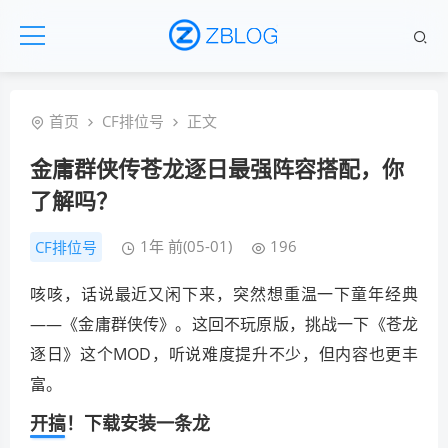
首页
CF排位号
正文
金庸群侠传苍龙逐日最强阵容搭配，你
了解吗？
1年 前(05-01)
196
CF排位号
咳咳，话说最近又闲下来，突然想重温一下童年经典
——《金庸群侠传》。这回不玩原版，挑战一下《苍龙
逐日》这个MOD，听说难度提升不少，但内容也更丰
富。
开搞！下载安装一条龙