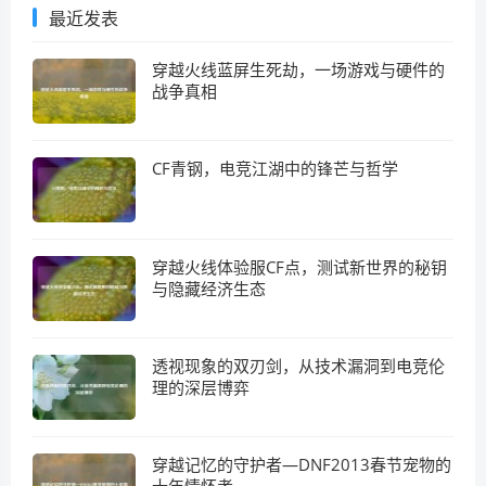
最近发表
穿越火线蓝屏生死劫，一场游戏与硬件的
战争真相
CF青钢，电竞江湖中的锋芒与哲学
穿越火线体验服CF点，测试新世界的秘钥
与隐藏经济生态
透视现象的双刃剑，从技术漏洞到电竞伦
理的深层博弈
穿越记忆的守护者—DNF2013春节宠物的