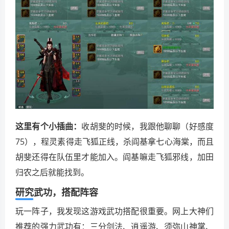
这里有个小插曲：
收胡斐的时候，我跟他聊聊（好感度
75），程灵素得走飞狐正线，杀阎基拿七心海棠，而且
胡斐还得在队伍里才能加入。阎基嘛走飞狐邪线，加田
归农之后就能找到。
研究武功，搭配阵容
玩一阵子，我发现这游戏武功搭配很重要。网上大神们
推荐的强力武功有：三分剑法、逍遥游、须弥山神掌、