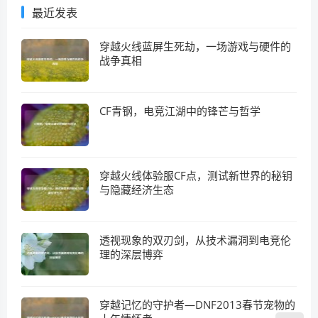
最近发表
穿越火线蓝屏生死劫，一场游戏与硬件的
战争真相
CF青钢，电竞江湖中的锋芒与哲学
穿越火线体验服CF点，测试新世界的秘钥
与隐藏经济生态
透视现象的双刃剑，从技术漏洞到电竞伦
理的深层博弈
穿越记忆的守护者—DNF2013春节宠物的