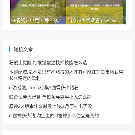
CF青钢，电竞江湖中的锋芒与哲学
当穿越火线遭遇tpsvc.exe丢失，一场技术与玩家的博弈
随机文章
狂战士觉醒,红眼觉醒之抉择技能怎么选
本财配资,是不是只有不赌博的人才有可能在期货市场获得
长久稳定的盈利
cf游戏圈,cfm飞行棋5圈需多少钻石
联合证券大智慧,单位领导重用小人怎么办
原神2.4版本什么时候上线,2月原神出了没
cf雷神多少钱,淘宝上的cf雷神那么便宜是真的