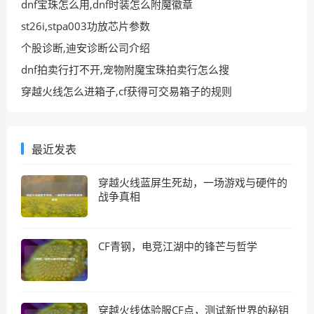
dnf宝珠怎么用,dnf时装怎么附魔徽章
st26i,stpa003功放芯片参数
个股诊断,迪安诊断公司介绍
dnf拍卖行打不开,宠物附魔宝珠拍卖行怎么搜
穿越火线怎么进箱子,cf获得可交易箱子的规则
最近发表
穿越火线蓝屏生死劫，一场游戏与硬件的
战争真相
CF青钢，电竞江湖中的锋芒与哲学
穿越火线体验服CF点，测试新世界的秘钥