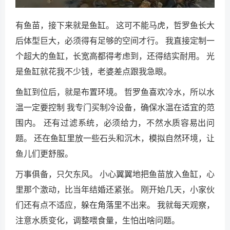
有鱼苗，接下来就是鱼缸。 这可不能马虎，哲罗鱼长大
后体型巨大，必须得有足够的空间才行。 我直接定制一
个超大的鱼缸，长宽高都得考虑到，还得结实耐用。 光
是鱼缸就花我不少钱，老婆差点跟我急眼。
鱼缸到位后，就是布置环境。 哲罗鱼喜欢冷水，所以水
温一定要控制 我专门买制冷设备，确保水温在适宜的范
围内。 还有过滤系统，必须给力，不然水质容易出问
题。 还在鱼缸里放一些石头和沉木，模拟自然环境，让
鱼儿们更舒服。
万事俱备，只欠东风。 小心翼翼地把鱼苗放入鱼缸，心
里那个激动，比当年结婚还紧张。 刚开始几天，小家伙
们还有点不适应，躲在角落里不出来。 我就每天观察，
注意水质变化，调整喂食量，生怕出啥问题。