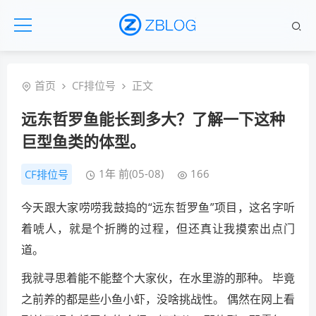
首页
CF排位号
正文
远东哲罗鱼能长到多大？了解一下这种
巨型鱼类的体型。
1年 前(05-08)
166
CF排位号
今天跟大家唠唠我鼓捣的“远东哲罗鱼”项目，这名字听
着唬人，就是个折腾的过程，但还真让我摸索出点门
道。
我就寻思着能不能整个大家伙，在水里游的那种。 毕竟
之前养的都是些小鱼小虾，没啥挑战性。 偶然在网上看