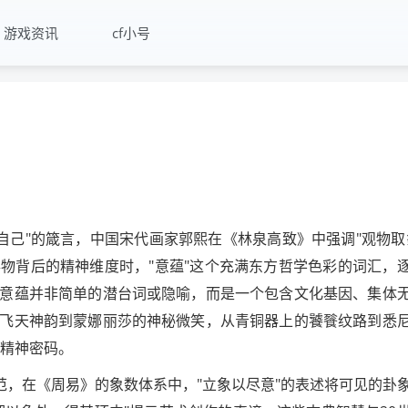
游戏资讯
cf小号
自己"的箴言，中国宋代画家郭熙在《林泉高致》中强调"观物取
物背后的精神维度时，"意蕴"这个充满东方哲学色彩的词汇，
意蕴并非简单的潜台词或隐喻，而是一个包含文化基因、集体
飞天神韵到蒙娜丽莎的神秘微笑，从青铜器上的饕餮纹路到悉
的精神密码。
典范，在《周易》的象数体系中，"立象以尽意"的表述将可见的卦