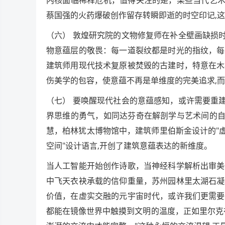
蔡国强的火药爆破创作留存转瞬即逝的时空印记,
（六） 敦煌研究院的文物修复师在补全壁画缺损
物意蕴层的敬畏：每一道裂纹都是时光的指纹，每
建筑师用现代技术复原被焚毁的古建时，特意在木
伤美学的包容，使意蕴不再是单维度的完美追求,
（七） 要唤醒现代社会的意蕴感知，或许需要重
界思维的勇气，如同达芬奇在解剖学与艺术间的自
慧，柏林犹太博物馆中，建筑师里伯斯金设计的"
空间"设计语言,开创了建筑意蕴表达的新维度。
当人工智能开始创作诗歌，当神经科学解析出审美
中飞天衣袂承载的信仰重量，苏州园林里太湖石凝
价值，在虚实交融的元宇宙时代，或许我们更需要
都能在镜像世界中触摸到文明的温度，正如里尔克