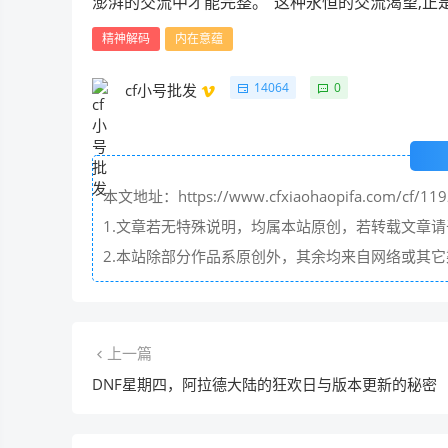
澎湃的交流中才能完整。"这种永恒的交流渴望,正
精神解码
内在意蕴
14064
0
cf小号批发
本文地址：https://www.cfxiaohaopifa.com/cf/119
1.文章若无特殊说明，均属本站原创，若转载文章
2.本站除部分作品系原创外，其余均来自网络或其
上一篇
DNF星期四，阿拉德大陆的狂欢日与版本更新的秘密