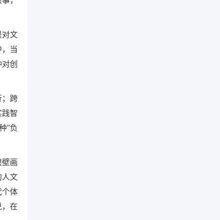
是对文
中，当
种对创
行；跨
实践智
种"负
煌壁画
的人文
代个体
说，在