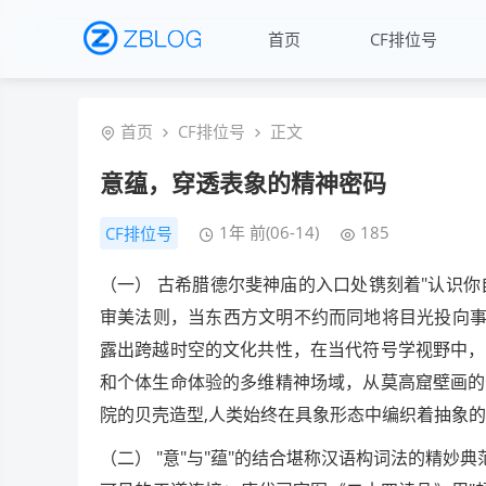
首页
CF排位号
首页
CF排位号
正文
意蕴，穿透表象的精神密码
1年 前(06-14)
185
CF排位号
（一） 古希腊德尔斐神庙的入口处镌刻着"认识你
审美法则，当东西方文明不约而同地将目光投向事
露出跨越时空的文化共性，在当代符号学视野中，
和个体生命体验的多维精神场域，从莫高窟壁画的
院的贝壳造型,人类始终在具象形态中编织着抽象
（二） "意"与"蕴"的结合堪称汉语构词法的精妙