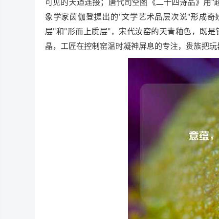
可见的天道连接；唐代司空图《二十四诗品》用"
象学家茵伽登提出的"文学艺术品层次说"形成奇
层"和"形而上质层"，宋代汝窑的天青釉色，既
晶，工匠在控制窑温时凝神屏息的专注，贵族把玩