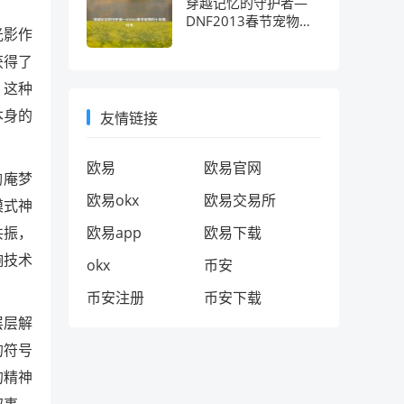
穿越记忆的守护者—
DNF2013春节宠物的
光影作
十年情怀考
获得了
，这种
本身的
友情链接
欧易
欧易官网
陶庵梦
欧易okx
欧易交易所
模式神
共振，
欧易app
欧易下载
响技术
okx
币安
币安注册
币安下载
层层解
的符号
的精神
叙事，