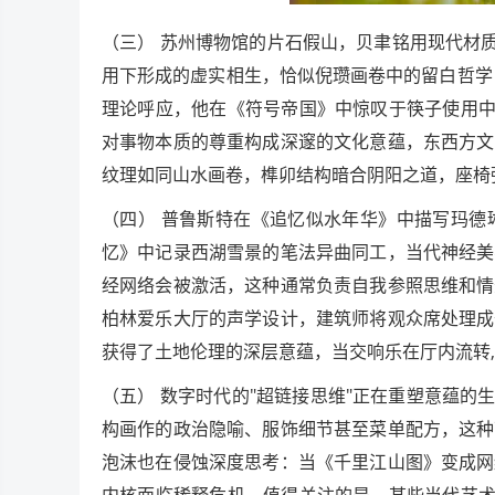
（三） 苏州博物馆的片石假山，贝聿铭用现代材
用下形成的虚实相生，恰似倪瓒画卷中的留白哲学
理论呼应，他在《符号帝国》中惊叹于筷子使用中
对事物本质的尊重构成深邃的文化意蕴，东西方文
纹理如同山水画卷，榫卯结构暗合阴阳之道，座椅
（四） 普鲁斯特在《追忆似水年华》中描写玛德
忆》中记录西湖雪景的笔法异曲同工，当代神经美
经网络会被激活，这种通常负责自我参照思维和情
柏林爱乐大厅的声学设计，建筑师将观众席处理成
获得了土地伦理的深层意蕴，当交响乐在厅内流转
（五） 数字时代的"超链接思维"正在重塑意蕴的
构画作的政治隐喻、服饰细节甚至菜单配方，这种
泡沫也在侵蚀深度思考：当《千里江山图》变成网
内核面临稀释危机，值得关注的是，某些当代艺术