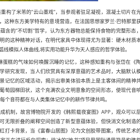
质重构了米芾的"云山墨戏"，当参观者驻足凝视，混凝土切片在
，这种东方美学特有的意境营造，在法国思想家罗兰·巴特那里
蕴含的"不切割"哲学，认为东方器物总能保持食物的完整形态
明的这种精神对话，在明代家具中体现得尤为显著：硬木材质
弧线模拟人体曲线,将实用功能升华为天人感应的哲学体验。
琳蛋糕的气味如何唤醒沉睡的记忆，这种感知重构与张岱在《
学研究发现，当人们欣赏具有深厚意蕴的艺术品时，大脑默认
景记忆的区域活动，揭示出审美体验本质上是主客体间的精神
葡萄园梯田状，这个充满农业文明意象的空间形态，使现代音
,每个音符都在与人类集体记忆中的耕作节律共鸣。
生成机制，故宫博物院开发的《韩熙载夜宴图》APP，观众可以
可无限折叠的阐释空间创造了新型意蕴体验，但快消文化制造
红打卡背景，当《富春山居图》沦为文创胶带图案，传统艺术
家正在进行反向探索：徐冰的"地书"项目用国际通用符号构建