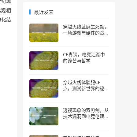
世纪现
化观相
最近发表
物化结
穿越火线蓝屏生死劫，
一场游戏与硬件的战争
真相
CF青钢，电竞江湖中
的锋芒与哲学
穿越火线体验服CF
点，测试新世界的秘钥
与隐藏经济生态
透视现象的双刃剑，从
技术漏洞到电竞伦理的
深层博弈