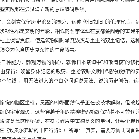
这些实践都在尝试建立新的意蕴编码系统。
时，会刻意保留历史沧桑的痕迹，这种"修旧如旧"的伦理背后，
次褪色都是文明的年轮，相似的哲学体现在京都金阁寺的重建
柱上保留焦痕，使建筑物同时承载毁灭与重生的双重记忆，这
而演变为包含历史复杂性的生命叙事。
建三种能力：静观万物的耐心，就像日本茶道中"和敬清寂"的修
由穿行；唤醒身体记忆的敏感，重拾农耕文明中"格物致知"的
虚空轴线"，用无法进入的空白空间诉说无法言说的历史创伤，这
愉悦的脑区坐标，意蕴的神秘面纱似乎正在被技术解构，但敦
结的宇宙观想，这些穿越千年的精神密码始终保持着不可替代
通过意蕴这座桥梁，在符号碎片中重构意义的星河，让每个现
在《致奥尔弗斯的十四行诗》中所写："真实，需要万物共同言