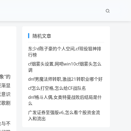
随机文章
东少d陈子豪的个人空间,cf现役狙神排
行榜
cf烟雾头设置,网吧win10cf烟雾头怎么
调
象"的
dnf男魔法师转职,激战21转职业哪个好
逐渐显
cf怎么打空格,怎么给CF战队名
无意识
dnf格斗人偶,女奥特曼战败后结局是什
尼歌剧
么
广发证券至强版v6,怎么看个股资金流
入和流出
象与不