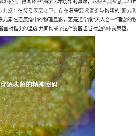
超以象外，得其环中"揭示艺术创作的真谛，这些古典智慧与20
妙共振：在符号表层之下，存在着需要读者参与构建的"图式
是铁元素在还原焰中的物理显影，更是道学家"天人合一"理念的
器皿时指尖的温度,共同构成了这件瓷器超越时空的审美意蕴。