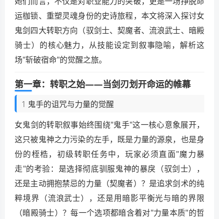
她们而言，不仅是对职业能力的突破，更是一场挣脱命
运枷锁、重塑灵魂身份的史诗旅程，本文将深入探讨女
鬼剑四大转职方向（驭剑士、契魔者、流浪武士、暗殿
骑士）的核心魅力，从技能设定到叙事隐喻，解析这
场"斩破宿命"的觉醒之旅。
第一章：转职之始——当剑刃划开命运的帷幕
1 鬼手的诅咒与力量的觉醒
女鬼剑的转职叙事始终围绕"鬼手"这一核心意象展开，
这只被鬼神之力污染的左手，既是力量的源泉，也是身
份的桎梏，初级转职任务中，玩家必须直面"魔力暴
走"的考验：是选择彻底驯服鬼神的暴戾（驭剑士），
还是主动拥抱禁忌的力量（契魔者）？是追求剑术的纯
粹境界（流浪武士），还是用暗影平衡光与暗的界限
（暗殿骑士）？每一个选项都暗含着对"力量本质"的哲