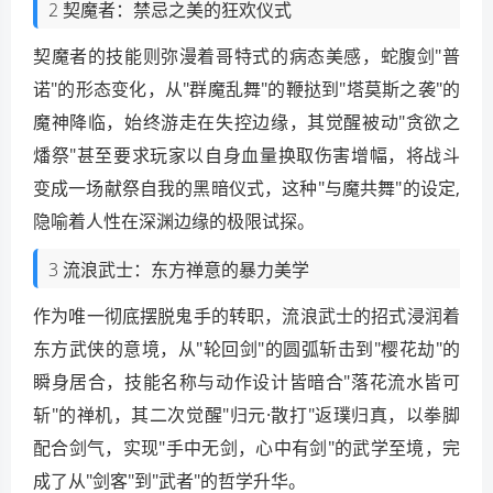
2 契魔者：禁忌之美的狂欢仪式
契魔者的技能则弥漫着哥特式的病态美感，蛇腹剑"普
诺"的形态变化，从"群魔乱舞"的鞭挞到"塔莫斯之袭"的
魔神降临，始终游走在失控边缘，其觉醒被动"贪欲之
燔祭"甚至要求玩家以自身血量换取伤害增幅，将战斗
变成一场献祭自我的黑暗仪式，这种"与魔共舞"的设定,
隐喻着人性在深渊边缘的极限试探。
3 流浪武士：东方禅意的暴力美学
作为唯一彻底摆脱鬼手的转职，流浪武士的招式浸润着
东方武侠的意境，从"轮回剑"的圆弧斩击到"樱花劫"的
瞬身居合，技能名称与动作设计皆暗合"落花流水皆可
斩"的禅机，其二次觉醒"归元·散打"返璞归真，以拳脚
配合剑气，实现"手中无剑，心中有剑"的武学至境，完
成了从"剑客"到"武者"的哲学升华。