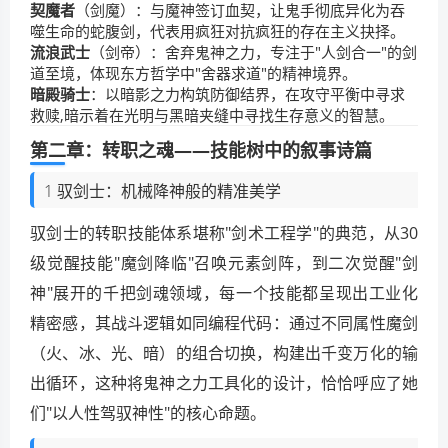
契魔者
（剑魔）：与魔神签订血契，让鬼手彻底异化为吞
噬生命的蛇腹剑，代表用疯狂对抗疯狂的存在主义抉择。
流浪武士
（剑帝）：舍弃鬼神之力，专注于"人剑合一"的剑
道至境，体现东方哲学中"舍器求道"的精神境界。
暗殿骑士
：以暗影之力构筑防御结界，在攻守平衡中寻求
救赎,暗示着在光明与黑暗夹缝中寻找生存意义的智慧。
第二章：转职之魂——技能树中的叙事诗篇
1 驭剑士：机械降神般的精准美学
驭剑士的转职技能体系堪称"剑术工程学"的典范，从30
级觉醒技能"魔剑降临"召唤元素剑阵，到二次觉醒"剑
神"展开的千把剑魂领域，每一个技能都呈现出工业化
精密感，其战斗逻辑如同编程代码：通过不同属性魔剑
（火、冰、光、暗）的组合切换，构建出千变万化的输
出循环，这种将鬼神之力工具化的设计，恰恰呼应了她
们"以人性驾驭神性"的核心命题。