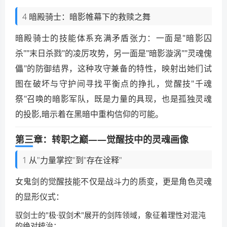
4 暗殿骑士：暗影帷幕下的救赎之舞
暗殿骑士的技能体系充满矛盾张力：一面是"暗影囚
杀""末日杀戮"的凌厉攻势，另一面是"暗影漩涡""灵魂傀
儡"的防御结界，这种攻守兼备的特性，映射出她们试
图在破坏与守护间寻找平衡点的挣扎，觉醒技"千魂
祭"召唤的暗影军队，既是力量的具现，也是孤独灵魂
的投影,暗示着在黑暗中重构信仰的可能。
第三章：转职之巅——觉醒技中的灵魂画像
1 从"力量掌控"到"存在诠释"
女鬼剑的觉醒技能不仅是战斗力的质变，更是角色灵魂
的显形仪式：
驭剑士的"极·驭剑术"展开的剑阵领域，象征着理性对混沌
的绝对统治；