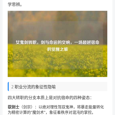
学思辨。
2 职业分流的象征性隐喻
四大转职的分支本质上是对抗宿命的四种姿态：
驭剑士
（剑宗）：以绝对理性驾驭鬼神，将暴走能量转化
为精密计算的"魔剑术"，象征着秩序对混沌的掌控。