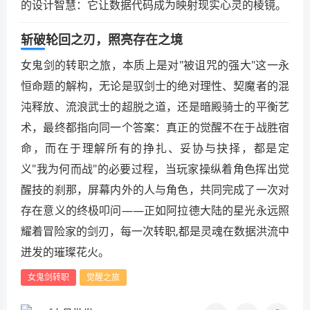
的设计智慧：它让数据代码成为映射现实心灵的棱镜。
斩破轮回之刃，照亮存在之境
女鬼剑的转职之旅，本质上是对"被诅咒的强大"这一永
恒命题的解构，无论是驭剑士的绝对理性、契魔者的混
沌释放、流浪武士的超脱之道，还是暗殿骑士的平衡艺
术，最终都指向同一个答案：真正的觉醒不在于战胜宿
命，而在于理解所有的挣扎、妥协与抉择，都是定
义"我为何而战"的必要过程，当玩家操纵着角色挥出觉
醒技的刹那，屏幕内外的人与角色，共同完成了一次对
存在意义的终极叩问——正如阿拉德大陆的星光永远照
耀着冒险家的剑刃，每一次转职,都是灵魂在数据洪流中
迸发的璀璨花火。
女鬼剑转职
觉醒之旅