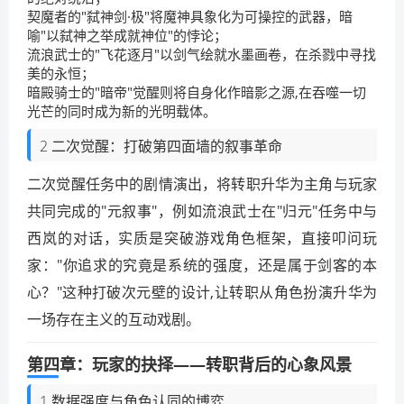
契魔者的"弑神剑·极"将魔神具象化为可操控的武器，暗
喻"以弑神之举成就神位"的悖论；
流浪武士的"飞花逐月"以剑气绘就水墨画卷，在杀戮中寻找
美的永恒；
暗殿骑士的"暗帝"觉醒则将自身化作暗影之源,在吞噬一切
光芒的同时成为新的光明载体。
2 二次觉醒：打破第四面墙的叙事革命
二次觉醒任务中的剧情演出，将转职升华为主角与玩家
共同完成的"元叙事"，例如流浪武士在"归元"任务中与
西岚的对话，实质是突破游戏角色框架，直接叩问玩
家："你追求的究竟是系统的强度，还是属于剑客的本
心？"这种打破次元壁的设计,让转职从角色扮演升华为
一场存在主义的互动戏剧。
第四章：玩家的抉择——转职背后的心象风景
1 数据强度与角色认同的博弈