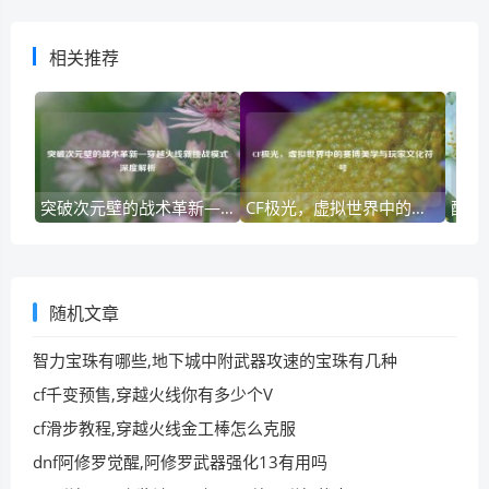
相关推荐
突破次元壁的战术革新—穿越火线新挑战模式深度解析
CF极光，虚拟世界中的赛博美学与玩家文化符号
随机文章
智力宝珠有哪些,地下城中附武器攻速的宝珠有几种
cf千变预售,穿越火线你有多少个V
cf滑步教程,穿越火线金工棒怎么克服
dnf阿修罗觉醒,阿修罗武器强化13有用吗