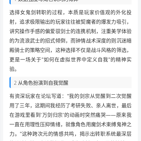
选择女鬼剑转职的过程，本质是玩家价值观的外化投
射，追求极限输出的玩家往往被契魔者的爆发力吸引，
讲究操作手感的偏爱驭剑士的连携机制，注重美学体验
的为流浪武士的招式倾倒，而钟情战术深度的则沉迷暗
殿骑士的策略空间，这种选择不仅是战斗风格的筛选，
更是一场关于"如何在虚拟世界中定义自我"的精神实
验。
2 从角色扮演到自我觉醒
有资深玩家在论坛写道："我的剑宗从觉醒到二次觉醒
用了三年，这期间我经历了考研失败、亲人离世，最后
在游戏里看到'万剑归宗'的动画时突然痛哭——原来我
一直在用理性压抑情绪，就像角色用魔剑术束缚鬼神之
力。"这种跨次元的情感共鸣，揭示出转职系统最深层