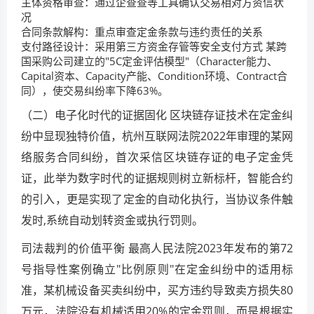
主体资格审查：通过企查查等工具确认交易相对方资信状
况
合同条款解构：重点审查定金条款与违约责任的关系
支付路径设计：采用第三方资金存管等安全支付方式 某跨
国采购公司建立的"5C定金评估模型"（Character能力、
Capital资本、Capacity产能、Condition环境、Contract合
同），使交易纠纷率下降63%。
（二）电子化时代的证据固化 区块链存证技术在定金纠
纷中显现独特价值，杭州互联网法院2022年审理的某网
络服务合同纠纷，首次采信区块链存证的电子定金凭
证，此举为数字时代的证据规则树立新标杆，智能合约
的引入，更是实现了定金的自动化执行，当协议条件触
发时,系统自动划转资金或执行罚则。
司法裁判的价值平衡 最高人民法院2023年发布的第72
号指导性案例确立"比例原则"在定金纠纷中的适用标
准，某机械设备买卖纠纷中，买方违约导致卖方损失80
万元，法院没有机械适用20%的定金罚则，而是根据实