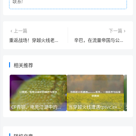
联系!
上一篇
下一篇
重返战场！穿越火线老兵回归，再燃枪战激情
辛巴，在流量帝国与公众信任间挣扎的草莽英雄
相关推荐
CF青钢，电竞江湖中的锋芒与哲学
当穿越火线遭遇tpsvc.exe丢失，一场技术与玩家的博弈