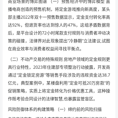
商业场景的博弈图谱 （一）预售经济中的博弈模型 直
播电商创造的预售机制，将定金游戏推向新高度，某头
部主播2022年双十一预售数据显示，定金支付转化率高
达92%，但退货率也达到惊人的47%，这组矛盾数据背
后，是平台设计的72小时尾款支付规则与消费者冲动决
策的碰撞，法律界对此现象提出"冷静期"立法建议,试图
在商业效率与消费者权益间寻找平衡点。
（二）不动产交易的特殊规则 房地产领域的定金规则更
具行业特性，2023年住建部专项整治行动披露，开发商
通过"定金锁定房源"等销售手段涉及的违规资金达38.7
亿元，典型案例中，某楼盘利用"定金可抵20万房款"的
促销策略，实质上将定金转化为价格优惠工具，这种操
作既考验合同设计的法律智慧,也暴露监管盲区。
风险防御体系的构建策略 （一）缔约前的风险扫描